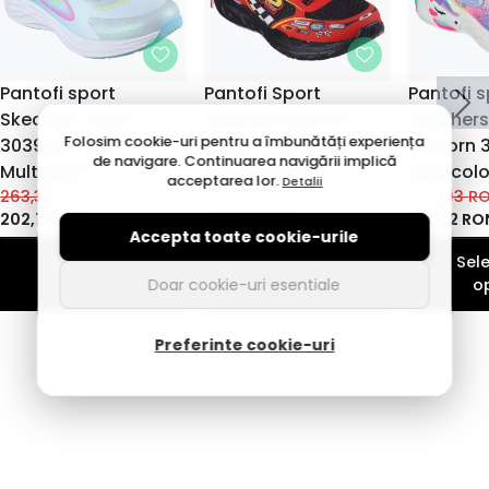
Pantofi sport
Pantofi Sport
Pantofi s
Skechers copii,
Skechers pentru
Skechers
Folosim cookie-uri pentru a îmbunătăți experiența
303920L LBMT
Copii Tracks
Unicorn 
de navigare. Continuarea navigării implică
Multicolor
402303L BKRD
Multicolo
acceptarea lor.
Detalii
263,35
RON
263,35
RON
304,03
R
202,78
RON
202,78
RON
212,82
RO
Accepta toate cookie-urile
Selecteaza
Selecteaza
Sel
Doar cookie-uri esentiale
optiuni
optiuni
o
Preferinte cookie-uri