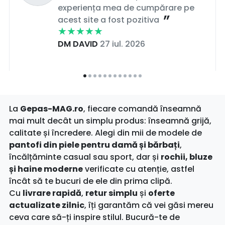
experiența mea de cumpărare pe
acest site a fost pozitiva
DM DAVID
27 iul. 2026
La
Gepas-MAG.ro
, fiecare comandă înseamnă
mai mult decât un simplu produs: înseamnă grijă,
calitate și încredere. Alegi din mii de modele de
pantofi din piele pentru damă și bărbați
,
încălțăminte casual sau sport, dar și
rochii, bluze
și haine moderne
verificate cu atenție, astfel
încât să te bucuri de ele din prima clipă.
Cu
livrare rapidă
,
retur simplu
și
oferte
actualizate zilnic
, îți garantăm că vei găsi mereu
ceva care să-ți inspire stilul. Bucură-te de