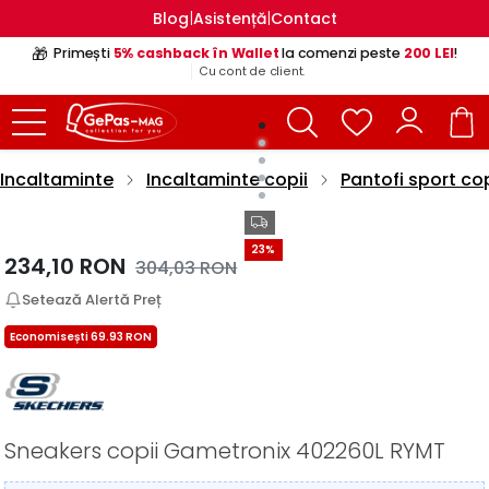
|
|
Blog
Asistență
Contact
🎁
Primești
5% cashback în Wallet
la comenzi peste
200 LEI
!
Cu cont de client.
Incaltaminte
Incaltaminte copii
Pantofi sport cop
23%
234,10
RON
304,03
RON
Setează Alertă Preț
Economisești 69.93 RON
Sneakers copii Gametronix 402260L RYMT