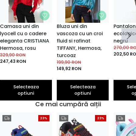
Camasa uni din
Bluza uni din
Pantaloni
lyocell cu o cadere
vascoza cu un croi
ecologic
eleganta CRISTIANA
fluid si rafinat
negru
Hermosa, rosu
TIFFANY, Hermosa,
270,00
R
202,50
R
329,90
RON
turcoaz
247,43
RON
199,90
RON
149,92
RON
Selecteaza
Selecteaza
Sel
optiuni
optiuni
o
Ce mai cumpără alții
23%
23%