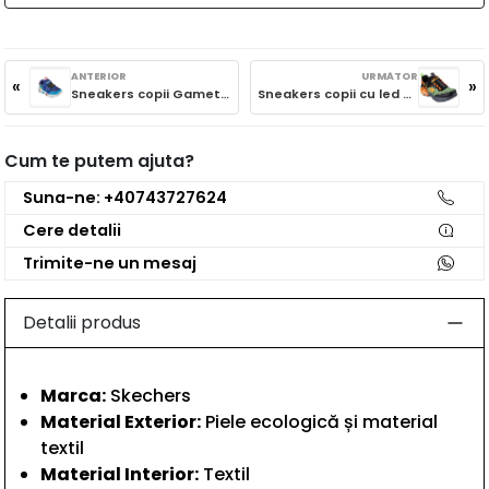
ANTERIOR
URMĂTOR
«
»
Sneakers copii Gametronix 402262N RYMT
Sneakers copii cu led Dino-Light 400615L BKOR
Cum te putem ajuta?
Suna-ne: +40743727624
Cere detalii
Trimite-ne un mesaj
Detalii produs
Marca:
Skechers
Material Exterior:
Piele ecologică și material
textil
Material Interior:
Textil