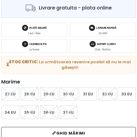
Livrare gratuita - plata online
PLATĂ SIGURĂ
LIVRARE RAPIDĂ
Card • Rate
24-48H
CASHBACK 5%
SUPORT CLIENT
La livrare
Chat • Telefon
STOC CRITIC:
La următoarea revenire posibil să nu le mai
⏳
găsești!
Marime
27 EU
28 EU
29 EU
30 EU
31 EU
32 EU
33 EU
34 EU
35 EU
36 EU
37 EU
📏
GHID MĂRIMI