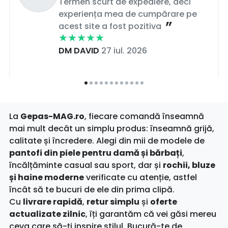
Termen scurt de expediere, deci
experiența mea de cumpărare pe
acest site a fost pozitiva
DM DAVID
27 iul. 2026
La
Gepas-MAG.ro
, fiecare comandă înseamnă
mai mult decât un simplu produs: înseamnă grijă,
calitate și încredere. Alegi din mii de modele de
pantofi din piele pentru damă și bărbați
,
încălțăminte casual sau sport, dar și
rochii, bluze
și haine moderne
verificate cu atenție, astfel
încât să te bucuri de ele din prima clipă.
Cu
livrare rapidă
,
retur simplu
și
oferte
actualizate zilnic
, îți garantăm că vei găsi mereu
ceva care să-ți inspire stilul. Bucură-te de