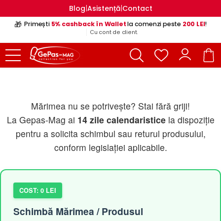
|
|
Blog
Asistență
Contact
🎁
Primești
5% cashback în Wallet
la comenzi peste
200 LEI
!
Cu cont de client.
Mărimea nu se potrivește? Stai fără griji!
La Gepas-Mag ai
14 zile calendaristice
la dispoziție
pentru a solicita schimbul sau returul produsului,
conform legislației aplicabile.
COST: 0 LEI
Schimbă Mărimea / Produsul