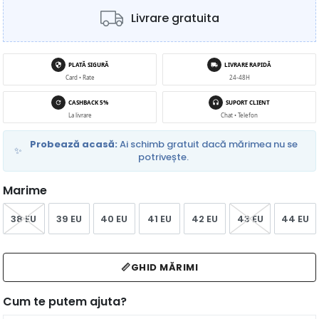
Livrare gratuita
PLATĂ SIGURĂ
LIVRARE RAPIDĂ
Card • Rate
24-48H
CASHBACK 5%
SUPORT CLIENT
La livrare
Chat • Telefon
Probează acasă:
Ai schimb gratuit dacă mărimea nu se
✨
potrivește.
Marime
38 EU
39 EU
40 EU
41 EU
42 EU
43 EU
44 EU
📏
GHID MĂRIMI
Cum te putem ajuta?