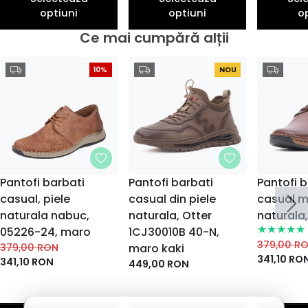
optiuni
optiuni
o
Ce mai cumpără alții
10%
NOU
Pantofi barbati
Pantofi barbati
Pantofi 
casual, piele
casual din piele
casual m
naturala nabuc,
naturala, Otter
naturala,
05226-24, maro
1CJ30010B 40-N,
379,00
R
379,00
RON
maro kaki
341,10
RO
341,10
RON
449,00
RON