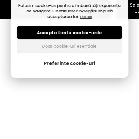
Selecteaza
Selecteaza
Sel
Folosim cookie-uri pentru a îmbunătăți experiența
de navigare. Continuarea navigării implică
optiuni
optiuni
o
acceptarea lor.
Detalii
Accepta toate cookie-urile
Doar cookie-uri esentiale
Preferinte cookie-uri