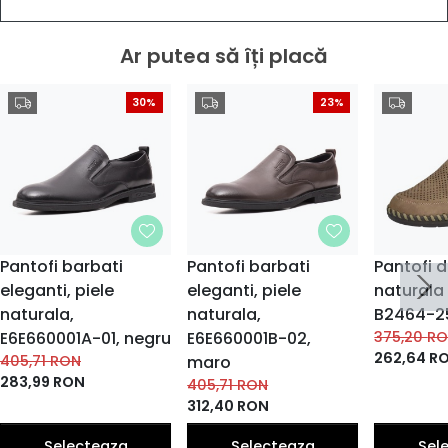
Ar putea să îți placă
30%
23%
Pantofi barbati
Pantofi barbati
Pantofi d
eleganti, piele
eleganti, piele
naturala
naturala,
naturala,
B2464-2
E6E660001A-01, negru
E6E660001B-02,
375,20
R
262,64
R
405,71
RON
maro
283,99
RON
405,71
RON
312,40
RON
Selecteaza
Selecteaza
Sel