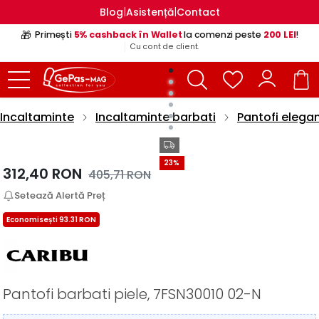
|
|
Blog
Asistență
Contact
🎁
Primești
5% cashback în Wallet
la comenzi peste
200 LEI
!
Cu cont de client.
Incaltaminte
Incaltaminte barbati
Pantofi elegan
23%
312,40
RON
405,71
RON
Setează Alertă Preț
Economisești 93.31 RON
Pantofi barbati piele, 7FSN30010 02-N