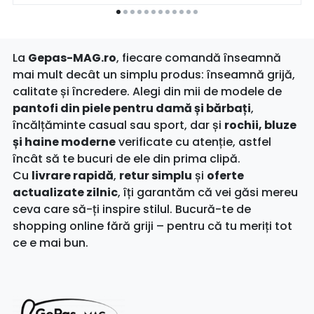
La
Gepas-MAG.ro
, fiecare comandă înseamnă
mai mult decât un simplu produs: înseamnă grijă,
calitate și încredere. Alegi din mii de modele de
pantofi din piele pentru damă și bărbați
,
încălțăminte casual sau sport, dar și
rochii, bluze
și haine moderne
verificate cu atenție, astfel
încât să te bucuri de ele din prima clipă.
Cu
livrare rapidă
,
retur simplu
și
oferte
actualizate zilnic
, îți garantăm că vei găsi mereu
ceva care să-ți inspire stilul. Bucură-te de
shopping online fără griji – pentru că tu meriți tot
ce e mai bun.