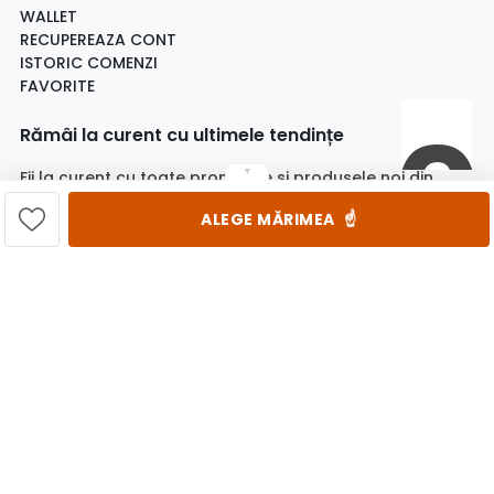
WALLET
RECUPEREAZA CONT
ISTORIC COMENZI
FAVORITE
Rămâi la curent cu ultimele tendințe
▼
Fii la curent cu toate promotiile si produsele noi din
magazin!
ALEGE MĂRIMEA
☝️
Email
Aboneaza-te