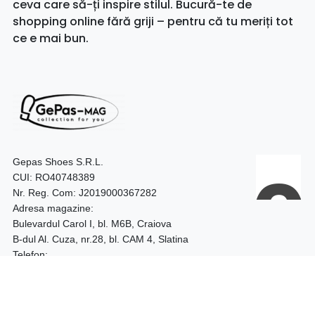
ceva care să-ți inspire stilul. Bucură-te de
shopping online fără griji – pentru că tu meriți tot
ce e mai bun.
Gepas Shoes S.R.L.
CUI: RO40748389
Nr. Reg. Com: J2019000367282
Adresa magazine:
Bulevardul Carol I, bl. M6B, Craiova
B-dul Al. Cuza, nr.28, bl. CAM 4, Slatina
Telefon:
0740.097.528 – Craiova
0752.187.204 – Slatina
Program: 09:00 - 18:00