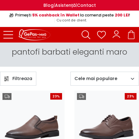
|
|
Blog
Asistență
Contact
🎁
Primești
5% cashback în Wallet
la comenzi peste
200 LEI
!
Cu cont de client.
pantofi barbati eleganti maro
Filtreaza
23%
23%