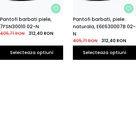
MARIME
Pantofi barbati piele,
MARIME
Pantofi barbati, piele
7FSN30010 02-N
38
naturala, E6E630007B 02-
39
43
39
40
41
42
40
41
42
EU
EU
EU
EU
EU
EU
EU
EU
EU
EU
405,71
RON
312,40
RON
N
43
44
44
405,71
RON
312,40
RON
EU
EU
EU
Selecteaza optiuni
Selecteaza optiuni