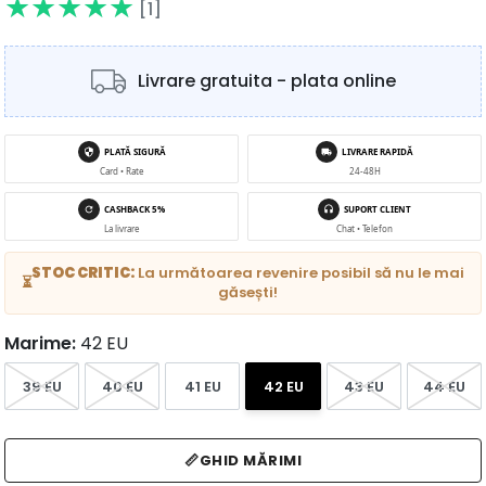
[1]
Livrare gratuita - plata online
PLATĂ SIGURĂ
LIVRARE RAPIDĂ
Card • Rate
24-48H
CASHBACK 5%
SUPORT CLIENT
La livrare
Chat • Telefon
STOC CRITIC:
La următoarea revenire posibil să nu le mai
⏳
găsești!
Marime:
42 EU
39 EU
40 EU
41 EU
42 EU
43 EU
44 EU
📏
GHID MĂRIMI