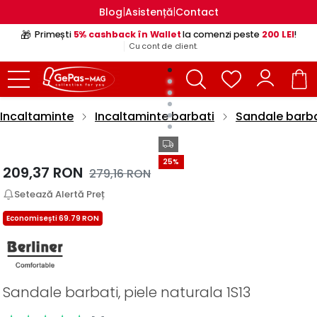
|
|
Blog
Asistență
Contact
🎁
Primești
5% cashback în Wallet
la comenzi peste
200 LEI
!
Cu cont de client.
Incaltaminte
Incaltaminte barbati
Sandale barba
25%
209,37
RON
279,16
RON
Setează Alertă Preț
Economisești 69.79 RON
Sandale barbati, piele naturala 1S13