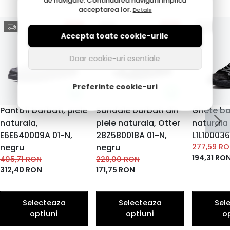
de navigare. Continuarea navigării implică
Ce mai cumpără alții
acceptarea lor.
Detalii
23%
25%
Accepta toate cookie-urile
Doar cookie-uri esentiale
Preferinte cookie-uri
Pantofi barbati, piele
Sandale barbati din
Ghete bar
naturala,
piele naturala, Otter
naturala
E6E640009A 01-N,
28Z580018A 01-N,
L1L100036
negru
negru
277,59
RO
194,31
RO
405,71
RON
229,00
RON
312,40
RON
171,75
RON
Selecteaza
Selecteaza
Sel
optiuni
optiuni
o