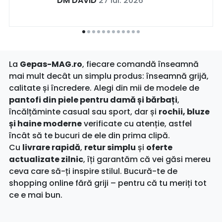
DM DAVID
27 iul. 2026
La
Gepas-MAG.ro
, fiecare comandă înseamnă
mai mult decât un simplu produs: înseamnă grijă,
calitate și încredere. Alegi din mii de modele de
pantofi din piele pentru damă și bărbați
,
încălțăminte casual sau sport, dar și
rochii, bluze
și haine moderne
verificate cu atenție, astfel
încât să te bucuri de ele din prima clipă.
Cu
livrare rapidă
,
retur simplu
și
oferte
actualizate zilnic
, îți garantăm că vei găsi mereu
ceva care să-ți inspire stilul. Bucură-te de
shopping online fără griji – pentru că tu meriți tot
ce e mai bun.