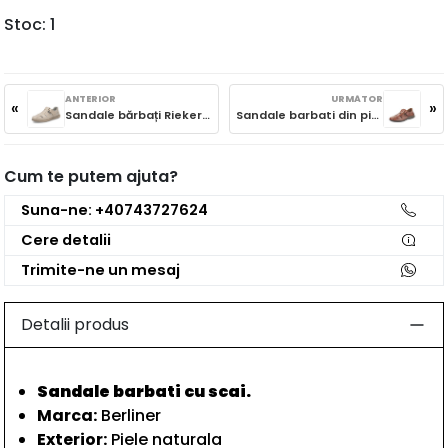
Stoc
1
ANTERIOR
URMĂTOR
«
»
Sandale bărbați Rieker din piele 10453-60 bej
Sandale barbati din piele naturala, Rieker 05284-24, maro
Cum te putem ajuta?
Suna-ne: +40743727624
Cere detalii
Trimite-ne un mesaj
Detalii produs
Sandale barbati cu scai.
Marca:
Berliner
Exterior:
Piele naturala