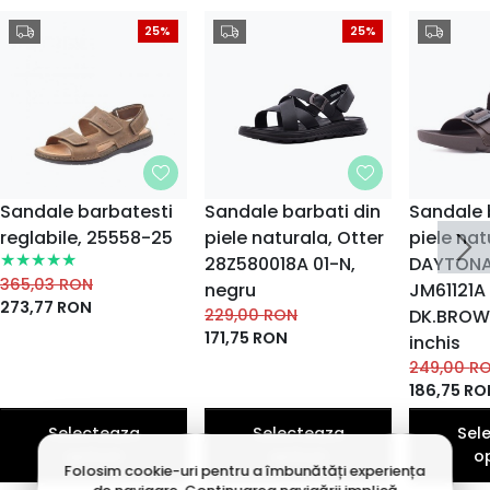
25%
25%
Sandale barbatesti
Sandale barbati din
Sandale 
reglabile, 25558-25
piele naturala, Otter
piele nat
28Z580018A 01-N,
DAYTONA
365,03
RON
negru
JM61121A
273,77
RON
229,00
RON
DK.BROW
171,75
RON
inchis
249,00
R
186,75
RO
Selecteaza
Selecteaza
Sel
optiuni
optiuni
o
Folosim cookie-uri pentru a îmbunătăți experiența