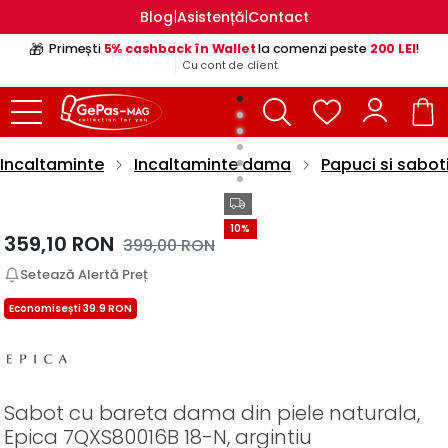
|
|
Blog
Asistență
Contact
🎁
Primești
5% cashback în Wallet
la comenzi peste
200 LEI
!
Cu cont de client.
Incaltaminte
Incaltaminte dama
Papuci si sabot
10%
359,10
RON
399,00
RON
Setează Alertă Preț
Economisești 39.9 RON
Sabot cu bareta dama din piele naturala,
Epica 7QXS80016B 18-N, argintiu