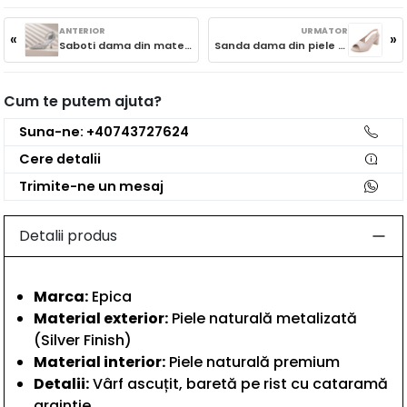
ANTERIOR
URMĂTOR
«
»
Saboti dama din material textil, Menbur AM71409 PLATA, argintiu
Sanda dama din piele naturala, Caprice, 9-28307-46 140 CREAM PERLATO, crem
Cum te putem ajuta?
Suna-ne: +40743727624
Cere detalii
Trimite-ne un mesaj
Detalii produs
Marca:
Epica
Material exterior:
Piele naturală metalizată
(Silver Finish)
Material interior:
Piele naturală premium
Detalii:
Vârf ascuțit, baretă pe rist cu cataramă
argintie