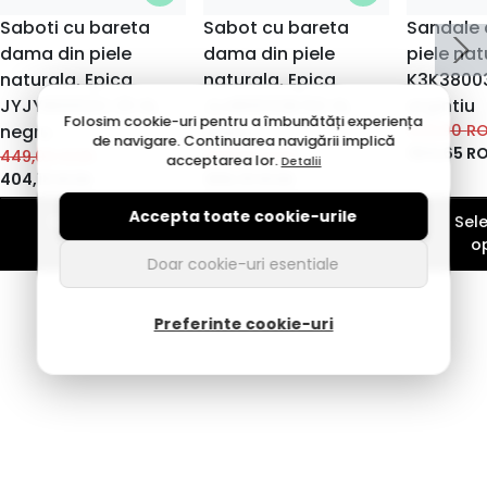
Saboti cu bareta
Sabot cu bareta
Sandale
dama din piele
dama din piele
piele nat
naturala, Epica
naturala, Epica
K3K38003
JYJY80002C 01-N,
JIJI80032B 52-N,
argintiu
Folosim cookie-uri pentru a îmbunătăți experiența
negru
crem
429,00
R
de navigare. Continuarea navigării implică
364,65
R
449,00
RON
429,00
RON
acceptarea lor.
Detalii
404,10
RON
386,10
RON
Accepta toate cookie-urile
Selecteaza
Selecteaza
Sel
optiuni
optiuni
o
Doar cookie-uri esentiale
Preferinte cookie-uri