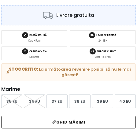
Livrare gratuita
PLATĂ SIGURĂ
LIVRARE RAPIDĂ
Card • Rate
24-48H
CASHBACK 5%
SUPORT CLIENT
La livrare
Chat • Telefon
STOC CRITIC:
La următoarea revenire posibil să nu le mai
⏳
găsești!
Marime
35 EU
36 EU
37 EU
38 EU
39 EU
40 EU
📏
GHID MĂRIMI