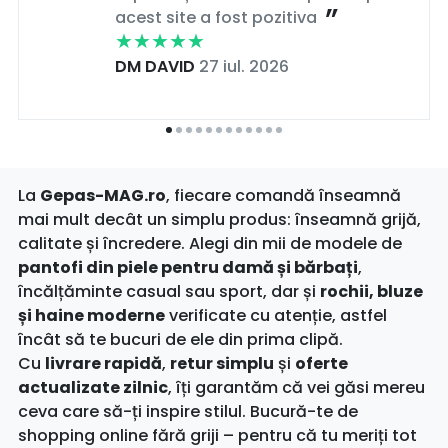
acest site a fost pozitiva
DM DAVID
27 iul. 2026
La
Gepas-MAG.ro
, fiecare comandă înseamnă
mai mult decât un simplu produs: înseamnă grijă,
calitate și încredere. Alegi din mii de modele de
pantofi din piele pentru damă și bărbați
,
încălțăminte casual sau sport, dar și
rochii, bluze
și haine moderne
verificate cu atenție, astfel
încât să te bucuri de ele din prima clipă.
Cu
livrare rapidă
,
retur simplu
și
oferte
actualizate zilnic
, îți garantăm că vei găsi mereu
ceva care să-ți inspire stilul. Bucură-te de
shopping online fără griji – pentru că tu meriți tot