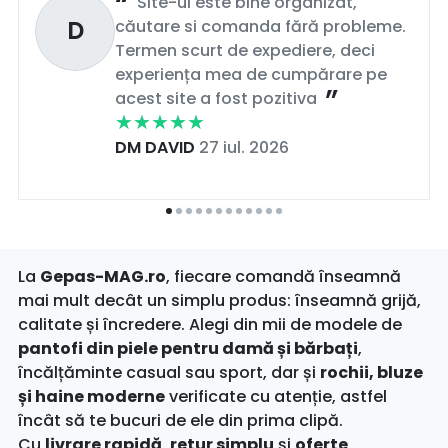
Site-ul este bine organizat,
D
căutare si comanda fără probleme.
Termen scurt de expediere, deci
experiența mea de cumpărare pe
acest site a fost pozitiva
DM DAVID
27 iul. 2026
La
Gepas-MAG.ro
, fiecare comandă înseamnă
mai mult decât un simplu produs: înseamnă grijă,
calitate și încredere. Alegi din mii de modele de
pantofi din piele pentru damă și bărbați
,
încălțăminte casual sau sport, dar și
rochii, bluze
și haine moderne
verificate cu atenție, astfel
încât să te bucuri de ele din prima clipă.
Cu
livrare rapidă
,
retur simplu
și
oferte