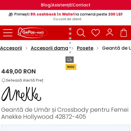
|
|
Blog
Asistență
Contact
🎁
Primești
5% cashback în Wallet
la comenzi peste
200 LEI
!
Cu cont de client.
Accesorii
Accesorii dama
Posete
Geantă de U
NOU
449,00
RON
Setează Alertă Preț
Geantă de Umăr și Crossbody pentru Femei
Anekke Hollywood 42872-405