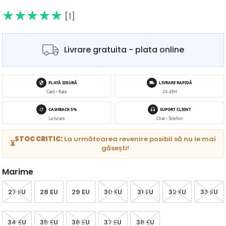
[1]
Livrare gratuita - plata online
PLATĂ SIGURĂ
LIVRARE RAPIDĂ
Card • Rate
24-48H
CASHBACK 5%
SUPORT CLIENT
La livrare
Chat • Telefon
STOC CRITIC:
La următoarea revenire posibil să nu le mai
⏳
găsești!
Marime
27 EU
28 EU
29 EU
30 EU
31 EU
32 EU
33 EU
34 EU
35 EU
36 EU
37 EU
38 EU