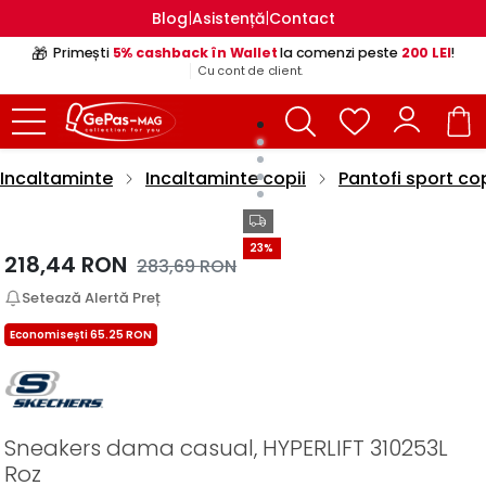
|
|
Blog
Asistență
Contact
🎁
Primești
5% cashback în Wallet
la comenzi peste
200 LEI
!
Cu cont de client.
Incaltaminte
Incaltaminte copii
Pantofi sport cop
23%
218,44
RON
283,69
RON
Setează Alertă Preț
Economisești 65.25 RON
Sneakers dama casual, HYPERLIFT 310253L
Roz