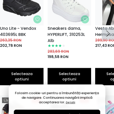
Uno Lite - Vendox
Sneakers dama,
Vesta A
403695L BBK
HYPERLIFT, 310253L
Hermosa
263,35
RON
Alb
289,90
R
202,78
RON
217,43
RO
283,69
RON
198,58
RON
Selecteaza
Selecteaza
Sel
optiuni
optiuni
o
Ce mai cumpără alții
Folosim cookie-uri pentru a îmbunătăți experiența
de navigare. Continuarea navigării implică
23%
23%
acceptarea lor.
Detalii