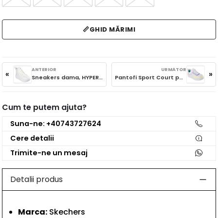
📏
GHID MĂRIMI
ANTERIOR
URMĂTOR
«
»
Sneakers dama, HYPERLIFT, 310253L Alb
Pantofi Sport Court pentru copii 92 310156L WMLT
Cum te putem ajuta?
Suna-ne: +40743727624
Cere detalii
Trimite-ne un mesaj
Detalii produs
Marca:
Skechers