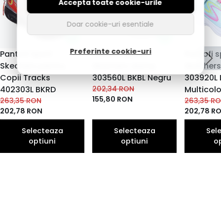
Accepta toate cookie-urile
Doar cookie-uri esentiale
Preferinte cookie-uri
Pantofi Sport
Pantofi sport
Pantofi s
Skechers pentru
Skechers dama,
Skechers 
Copii Tracks
303560L BKBL Negru
303920L
402303L BKRD
202,34
RON
Multicolo
155,80
RON
263,35
RON
263,35
R
202,78
RON
202,78
R
Selecteaza
Selecteaza
Sel
optiuni
optiuni
o