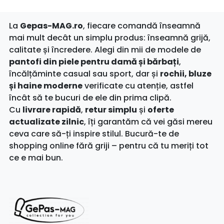
La
Gepas-MAG.ro
, fiecare comandă înseamnă
mai mult decât un simplu produs: înseamnă grijă,
calitate și încredere. Alegi din mii de modele de
pantofi din piele pentru damă și bărbați
,
încălțăminte casual sau sport, dar și
rochii, bluze
și haine moderne
verificate cu atenție, astfel
încât să te bucuri de ele din prima clipă.
Cu
livrare rapidă
,
retur simplu
și
oferte
actualizate zilnic
, îți garantăm că vei găsi mereu
ceva care să-ți inspire stilul. Bucură-te de
shopping online fără griji – pentru că tu meriți tot
ce e mai bun.