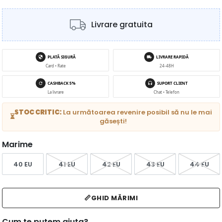
Livrare gratuita
PLATĂ SIGURĂ
LIVRARE RAPIDĂ
Card • Rate
24-48H
CASHBACK 5%
SUPORT CLIENT
La livrare
Chat • Telefon
STOC CRITIC:
La următoarea revenire posibil să nu le mai
⏳
găsești!
Marime
40 EU
41 EU
42 EU
43 EU
44 EU
📏
GHID MĂRIMI
Cum te putem ajuta?