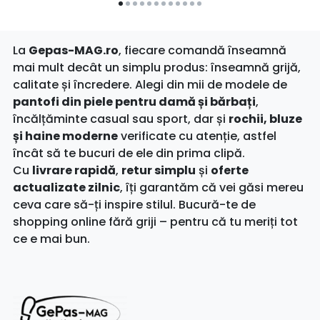
La
Gepas-MAG.ro
, fiecare comandă înseamnă
mai mult decât un simplu produs: înseamnă grijă,
calitate și încredere. Alegi din mii de modele de
pantofi din piele pentru damă și bărbați
,
încălțăminte casual sau sport, dar și
rochii, bluze
și haine moderne
verificate cu atenție, astfel
încât să te bucuri de ele din prima clipă.
Cu
livrare rapidă
,
retur simplu
și
oferte
actualizate zilnic
, îți garantăm că vei găsi mereu
ceva care să-ți inspire stilul. Bucură-te de
shopping online fără griji – pentru că tu meriți tot
ce e mai bun.