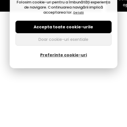
Folosim cookie-uri pentru a îmbunătăți experiența
optiuni
optiuni
o
de navigare. Continuarea navigării implică
acceptarea lor.
Detalii
Accepta toate cookie-urile
Doar cookie-uri esentiale
Preferinte cookie-uri