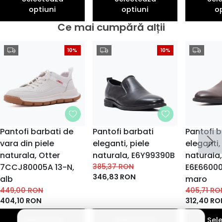
optiuni
optiuni
o
Ce mai cumpără alții
10%
10%
Pantofi barbati de
Pantofi barbati
Pantofi 
vara din piele
eleganti, piele
eleganti,
naturala, Otter
naturala, E6Y99390B
naturala
7CCJ80005A 13-N,
385,37
RON
E6E66000
346,83
RON
alb
maro
449,00
RON
405,71
RO
404,10
RON
312,40
RO
Selecteaza
Selecteaza
Sel