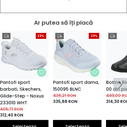
Ar putea să îți placă
23%
23%
Pantofi sport
Pantofi sport dama,
Botine R
barbati, Skechers,
150095 BLNC
00 din pi
Glide-Step - Noxus
436,21
RON
449,00
R
335,88
RON
314,30
RO
233010 WHT
405,71
RON
312,40
RON
Selecteaza
Selecteaza
Sel