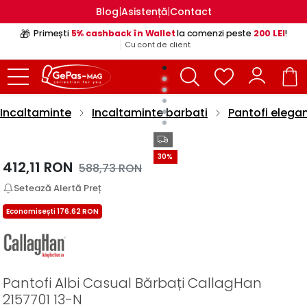
|
|
Blog
Asistență
Contact
🎁
Primești
5% cashback în Wallet
la comenzi peste
200 LEI
!
Cu cont de client.
Incaltaminte
Incaltaminte barbati
Pantofi elegan
30%
412,11
RON
588,73
RON
Setează Alertă Preț
Economisești 176.62 RON
Pantofi Albi Casual Bărbați CallagHan
2157701 13-N