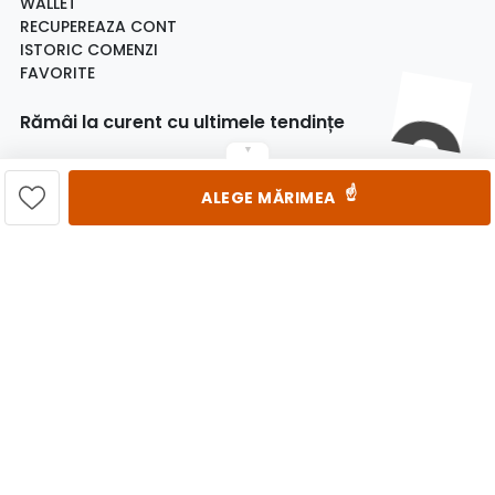
WALLET
RECUPEREAZA CONT
ISTORIC COMENZI
FAVORITE
Rămâi la curent cu ultimele tendințe
▼
Fii la curent cu toate promotiile si produsele noi din
magazin!
☝️
ALEGE MĂRIMEA
Email
Aboneaza-te