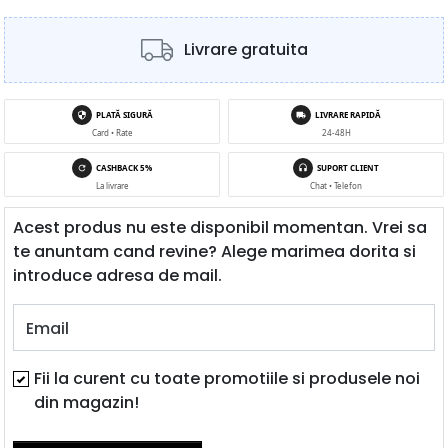
Livrare gratuita
PLATĂ SIGURĂ
LIVRARE RAPIDĂ
Card • Rate
24-48H
CASHBACK 5%
SUPORT CLIENT
La livrare
Chat • Telefon
Acest produs nu este disponibil momentan. Vrei sa
te anuntam cand revine? Alege marimea dorita si
introduce adresa de mail.
Email
Fii la curent cu toate promotiile si produsele noi
din magazin!