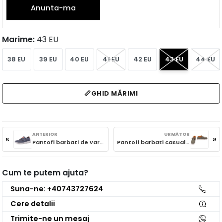
Anunta-ma
Marime:
43 EU
38 EU
39 EU
40 EU
41 EU
42 EU
43 EU
44 EU
📏
GHID MĂRIMI
ANTERIOR
URMĂTOR
«
»
Pantofi barbati de vara din piele naturala nabuc, Otter 85DT80006A 42-2, bleumarin
Pantofi barbati casual, JEEP JM61111A 020 Samoa Wallabee, olive
Cum te putem ajuta?
Suna-ne: +40743727624
Cere detalii
Trimite-ne un mesaj