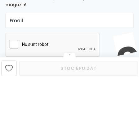
magazin!
Email
▼
STOC EPUIZAT
Aboneaza-te