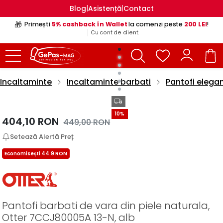
|
|
Blog
Asistență
Contact
🎁
Primești
5% cashback în Wallet
la comenzi peste
200 LEI
!
Cu cont de client.
Incaltaminte
Incaltaminte barbati
Pantofi elegan
10%
404,10
RON
449,00
RON
Setează Alertă Preț
Economisești 44.9 RON
Pantofi barbati de vara din piele naturala,
Otter 7CCJ80005A 13-N, alb