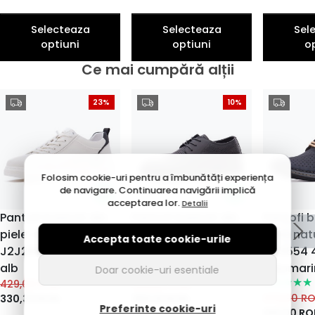
Selecteaza
Selecteaza
Sel
optiuni
optiuni
o
Ce mai cumpără alții
23%
10%
Folosim cookie-uri pentru a îmbunătăți experiența
de navigare. Continuarea navigării implică
acceptarea lor.
Detalii
Pantofi barbati din
Pantofi barbati din
Pantofi b
piele naturala, Otter
piele naturala, Otter
piele nat
Accepta toate cookie-urile
J2J280002A 47-N,
28Z580015A 01-N,
OT9554 
alb
negru
bleumari
Doar cookie-uri esentiale
429,00
RON
399,00
RON
379,00
R
330,33
RON
359,10
RON
Preferinte cookie-uri
341,00
RO