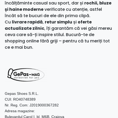
încălțăminte casual sau sport, dar și
rochii, bluze
și haine moderne
verificate cu atenție, astfel
încât să te bucuri de ele din prima clipă.
Cu
livrare rapidă
,
retur simplu
și
oferte
actualizate zilnic
, îți garantăm că vei găsi mereu
ceva care să-ți inspire stilul. Bucură-te de
shopping online fără griji – pentru că tu meriți tot
ce e mai bun.
Gepas Shoes S.R.L.
CUI: RO40748389
Nr. Reg. Com: J2019000367282
Adresa magazine:
Bulevardul Carol I, bl. M6B, Craiova