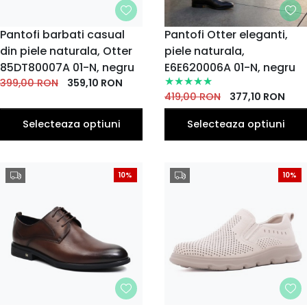
MARIME
Pantofi barbati casual
MARIME
Pantofi Otter eleganti,
din piele naturala, Otter
piele naturala,
40
41
42
43
44
38
39
40
41
42
EU
EU
EU
EU
EU
EU
EU
EU
EU
EU
85DT80007A 01-N, negru
E6E620006A 01-N, negru
45
43
44
45
399,00
RON
359,10
RON
EU
EU
EU
EU
419,00
RON
377,10
RON
Selecteaza optiuni
Selecteaza optiuni
10%
10%