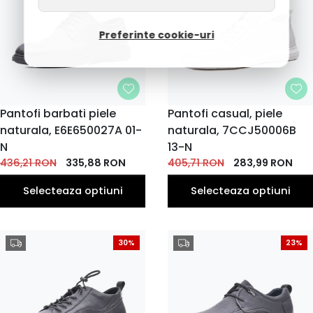
Preferinte cookie-uri
MARIME
Pantofi barbati piele
MARIME
Pantofi casual, piele
naturala, E6E650027A 01-
39
naturala, 7CCJ50006B
38
39
41
42
40
41
42
43
40
EU
EU
EU
EU
EU
EU
EU
EU
EU
EU
N
13-N
45
43
44
44
436,21
RON
335,88
RON
405,71
RON
283,99
RON
EU
EU
EU
EU
Selecteaza optiuni
Selecteaza optiuni
30%
23%