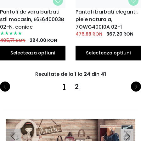
MARIME
Pantofi de vara barbati
MARIME
Pantofi barbati eleganti,
stil mocasin, E6E640003B
39
40
41
42
43
piele naturala,
40
41
42
43
44
EU
EU
EU
EU
EU
EU
EU
EU
EU
EU
02-N, coniac
7OWG40010A 02-1
44
45
45
476,88
RON
367,20
RON
EU
EU
EU
405,71
RON
284,00
RON
Selecteaza optiuni
Selecteaza optiuni
Rezultate de la
1
la
24
din
41
1
2