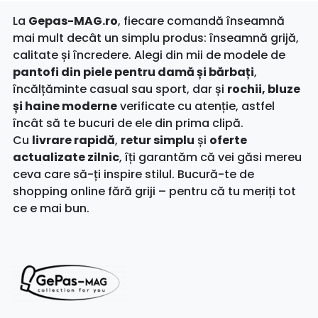
La
Gepas-MAG.ro
, fiecare comandă înseamnă
mai mult decât un simplu produs: înseamnă grijă,
calitate și încredere. Alegi din mii de modele de
pantofi din piele pentru damă și bărbați
,
încălțăminte casual sau sport, dar și
rochii, bluze
și haine moderne
verificate cu atenție, astfel
încât să te bucuri de ele din prima clipă.
Cu
livrare rapidă
,
retur simplu
și
oferte
actualizate zilnic
, îți garantăm că vei găsi mereu
ceva care să-ți inspire stilul. Bucură-te de
shopping online fără griji – pentru că tu meriți tot
ce e mai bun.