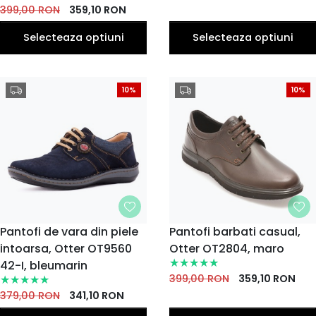
399,00
RON
359,10
RON
Selecteaza optiuni
Selecteaza optiuni
10%
10%
MARIME
Pantofi de vara din piele
MARIME
Pantofi barbati casual,
intoarsa, Otter OT9560
40
42
43
Otter OT2804, maro
41
44
40
41
42
43
44
EU
EU
EU
EU
EU
EU
EU
EU
EU
EU
42-I, bleumarin
45
45
399,00
RON
359,10
RON
EU
EU
379,00
RON
341,10
RON