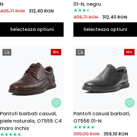
N
01-N, negru
44
44
45
45
405,71
RON
312,40
RON
EU
EU
EU
EU
405,71
RON
312,40
RON
Selecteaza optiuni
Selecteaza optiuni
10%
10%
MARIME
Pantofi barbati casual,
MARIME
Pantofi casual barbati,
piele naturala, OT555 C4
41
42
43
OT556 01-N
42
43
40
44
40
41
44
EU
EU
EU
EU
EU
EU
EU
EU
EU
EU
maro inchis
45
45
46
399,00
RON
359,10
RON
EU
EU
EU