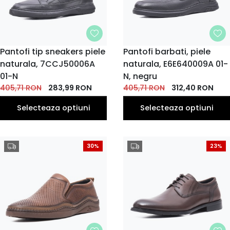
MARIME
Pantofi tip sneakers piele
MARIME
Pantofi barbati, piele
naturala, 7CCJ50006A
38
39
41
42
naturala, E6E640009A 01-
39
40
42
40
41
43
EU
EU
EU
EU
EU
EU
EU
EU
EU
EU
01-N
N, negru
43
44
45
44
405,71
RON
283,99
RON
405,71
RON
312,40
RON
EU
EU
EU
EU
Selecteaza optiuni
Selecteaza optiuni
30%
23%