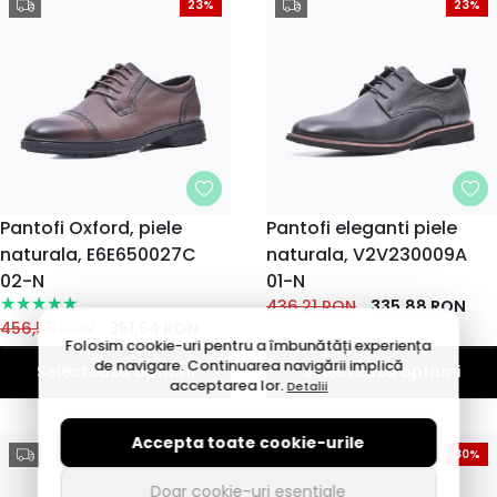
23%
23%
MARIME
Pantofi Oxford, piele
MARIME
Pantofi eleganti piele
naturala, E6E650027C
40
43
naturala, V2V230009A
39
41
42
39
40
41
42
43
EU
EU
EU
EU
EU
EU
EU
EU
EU
EU
02-N
01-N
44
45
44
436,21
RON
335,88
RON
EU
EU
EU
456,55
RON
351,54
RON
Folosim cookie-uri pentru a îmbunătăți experiența
de navigare. Continuarea navigării implică
Selecteaza optiuni
Selecteaza optiuni
acceptarea lor.
Detalii
Accepta toate cookie-urile
23%
30%
Doar cookie-uri esentiale