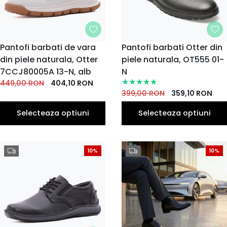
MARIME
Pantofi barbati de vara
MARIME
Pantofi barbati Otter din
din piele naturala, Otter
41
piele naturala, OT555 01-
38
39
40
42
40
41
42
43
44
EU
EU
EU
EU
EU
EU
EU
EU
EU
EU
7CCJ80005A 13-N, alb
N
43
44
45
46
47
449,00
RON
404,10
RON
EU
EU
EU
EU
EU
399,00
RON
359,10
RON
Selecteaza optiuni
Selecteaza optiuni
10%
10%