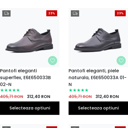
23%
23%
MARIME
Pantofi eleganti
MARIME
Pantofi eleganti, piele
superflex, E6E650033B
naturala, E6E650033A 01-
39
40
41
42
43
39
40
41
42
43
EU
EU
EU
EU
EU
EU
EU
EU
EU
EU
02-N
N
44
45
44
45
EU
EU
EU
EU
405,71
RON
312,40
RON
405,71
RON
312,40
RON
Selecteaza optiuni
Selecteaza optiuni