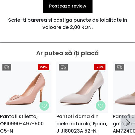
Posteaza review
Scrie-ti parerea si castiga puncte de loialitate in
valoare de 2,00 RON.
Ar putea să îți placă
23%
23%
Pantofi stiletto,
Pantofi dama din
Pantofi 
OE10990-497-500
piele naturala, Epica,
gală, Me
C5-N
JIJI80023A 52-N,
AM72400 