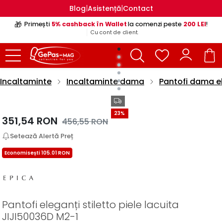
|
|
Blog
Asistență
Contact
🎁
Primești
5% cashback în Wallet
la comenzi peste
200 LEI
!
Cu cont de client.
Incaltaminte
Incaltaminte dama
Pantofi dama e
23%
351,54
RON
456,55
RON
Setează Alertă Preț
Economisești 105.01 RON
Pantofi eleganți stiletto piele lacuita
JIJI50036D M2-1