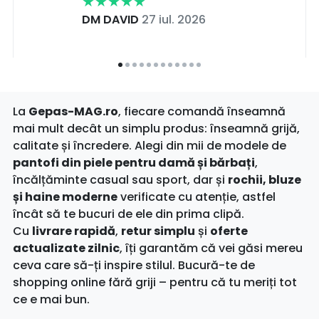
DM DAVID
27 iul. 2026
La
Gepas-MAG.ro
, fiecare comandă înseamnă
mai mult decât un simplu produs: înseamnă grijă,
calitate și încredere. Alegi din mii de modele de
pantofi din piele pentru damă și bărbați
,
încălțăminte casual sau sport, dar și
rochii, bluze
și haine moderne
verificate cu atenție, astfel
încât să te bucuri de ele din prima clipă.
Cu
livrare rapidă
,
retur simplu
și
oferte
actualizate zilnic
, îți garantăm că vei găsi mereu
ceva care să-ți inspire stilul. Bucură-te de
shopping online fără griji – pentru că tu meriți tot
ce e mai bun.