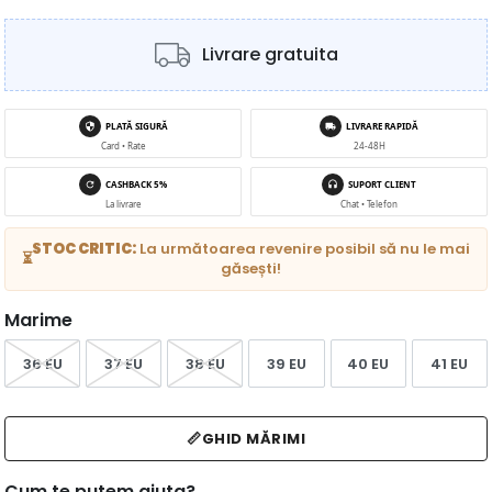
Livrare gratuita
PLATĂ SIGURĂ
LIVRARE RAPIDĂ
Card • Rate
24-48H
CASHBACK 5%
SUPORT CLIENT
La livrare
Chat • Telefon
STOC CRITIC:
La următoarea revenire posibil să nu le mai
⏳
găsești!
Marime
36 EU
37 EU
38 EU
39 EU
40 EU
41 EU
📏
GHID MĂRIMI
Cum te putem ajuta?