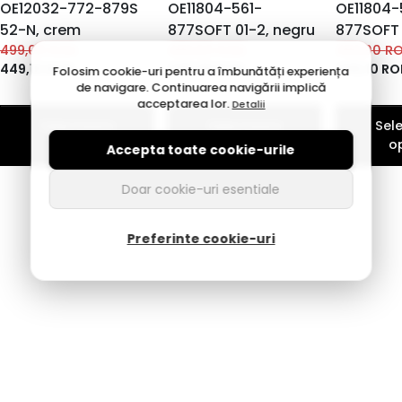
OE12032-772-879S
OE11804-561-
OE11804-
52-N, crem
877SOFT 01-2, negru
877SOFT 
499,00
RON
499,00
RON
499,00
R
449,10
RON
349,30
RON
449,10
RO
Folosim cookie-uri pentru a îmbunătăți experiența
de navigare. Continuarea navigării implică
acceptarea lor.
Detalii
Selecteaza
Selecteaza
Sel
optiuni
optiuni
o
Accepta toate cookie-urile
Doar cookie-uri esentiale
Preferinte cookie-uri