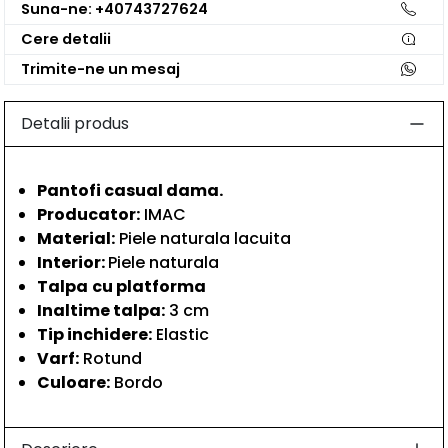
Suna-ne: +40743727624
Cere detalii
Trimite-ne un mesaj
Detalii produs
Pantofi casual dama.
Producator:
IMAC
Material:
Piele naturala lacuita
Interior:
Piele naturala
Talpa
cu platforma
Inaltime talpa:
3 cm
Tip inchidere:
Elastic
Varf:
Rotund
Culoare:
Bordo