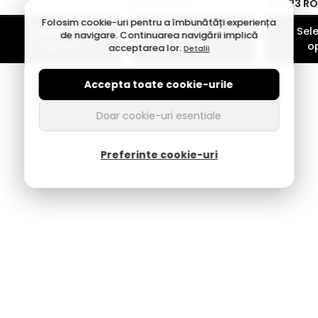
245,63
RON
307,23
R
Folosim cookie-uri pentru a îmbunătăți experiența
Selecteaza
Selecteaza
Sel
de navigare. Continuarea navigării implică
optiuni
optiuni
o
acceptarea lor.
Detalii
Accepta toate cookie-urile
Doar cookie-uri esentiale
Preferinte cookie-uri