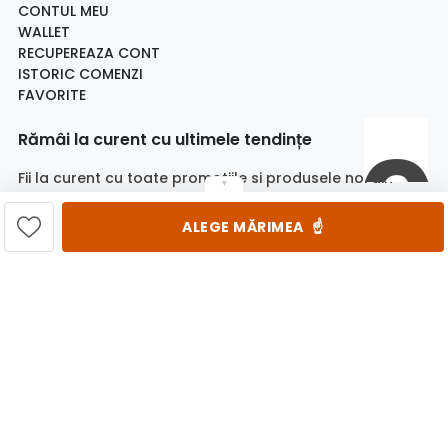
CONTUL MEU
WALLET
RECUPEREAZA CONT
ISTORIC COMENZI
FAVORITE
Rămâi la curent cu ultimele tendințe
Fii la curent cu toate promotiile si produsele noi din
▼
magazin!
ALEGE MĂRIMEA
☝️
Email
Aboneaza-te