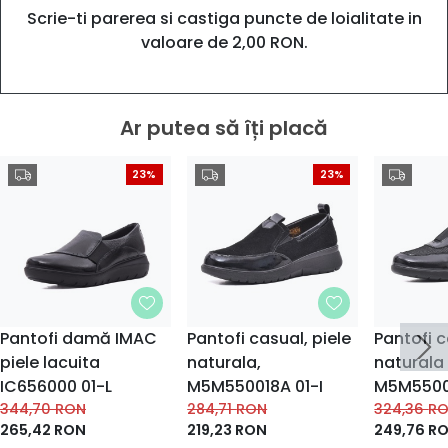
Scrie-ti parerea si castiga puncte de loialitate in
valoare de 2,00 RON.
Ar putea să îți placă
23%
23%
Pantofi damă IMAC
Pantofi casual, piele
Pantofi c
piele lacuita
naturala,
naturala 
IC656000 01-L
M5M550018A 01-I
M5M5500
344,70
RON
284,71
RON
324,36
R
265,42
RON
219,23
RON
249,76
R