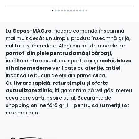
La
Gepas-MAG.ro
, fiecare comandă înseamnă
mai mult decât un simplu produs: înseamnă grijă,
calitate și încredere. Alegi din mii de modele de
pantofi din piele pentru damă și bărbați
,
încălțăminte casual sau sport, dar și
rochii, bluze
și haine moderne
verificate cu atenție, astfel
încât să te bucuri de ele din prima clipă.
Cu
livrare rapidă
,
retur simplu
și
oferte
actualizate zilnic
, îți garantăm că vei găsi mereu
ceva care să-ți inspire stilul. Bucură-te de
shopping online fără griji – pentru că tu meriți tot
ce e mai bun.