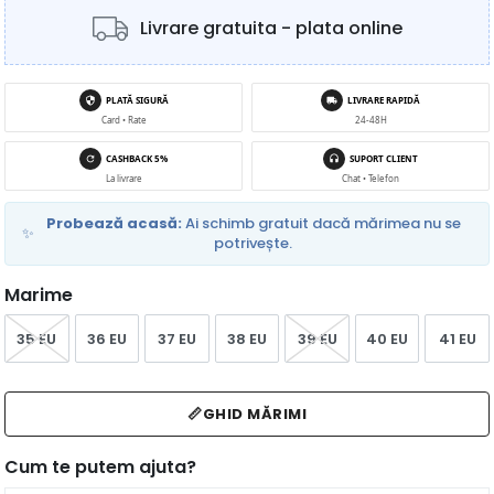
Livrare gratuita - plata online
PLATĂ SIGURĂ
LIVRARE RAPIDĂ
Card • Rate
24-48H
CASHBACK 5%
SUPORT CLIENT
La livrare
Chat • Telefon
Probează acasă:
Ai schimb gratuit dacă mărimea nu se
✨
potrivește.
Marime
35 EU
36 EU
37 EU
38 EU
39 EU
40 EU
41 EU
📏
GHID MĂRIMI
Cum te putem ajuta?