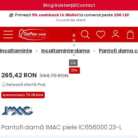
|
|
Blog
Asistență
Contact
🎁
Primești
5% cashback în Wallet
la comenzi peste
200 LEI
!
Cu cont de client.
Incaltaminte
Incaltaminte dama
Pantofi dama c
23%
265,42
RON
344,70
RON
Setează Alertă Preț
Economisești 79.28 RON
Pantofi damă IMAC piele IC656000 23-L