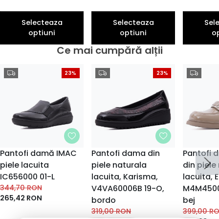
Selecteaza
Selecteaza
Sel
optiuni
optiuni
o
Ce mai cumpără alții
23%
23%
Pantofi damă IMAC
Pantofi dama din
Pantofi 
piele lacuita
piele naturala
din piele
IC656000 01-L
lacuita, Karisma,
lacuita, 
344,70
RON
V4VA60006B 19-O,
M4M4500
265,42
RON
bordo
bej
319,00
RON
399,00
R