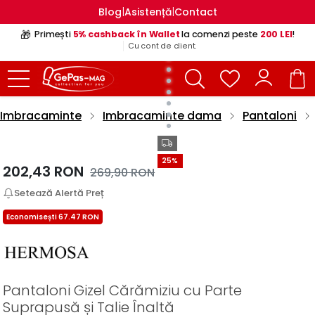
|
|
Blog
Asistență
Contact
🎁
Primești
5% cashback în Wallet
la comenzi peste
200 LEI
!
Cu cont de client.
Imbracaminte
Imbracaminte dama
Pantaloni
25%
202,43
RON
269,90
RON
Setează Alertă Preț
Economisești 67.47 RON
Pantaloni Gizel Cărămiziu cu Parte
Suprapusă și Talie Înaltă