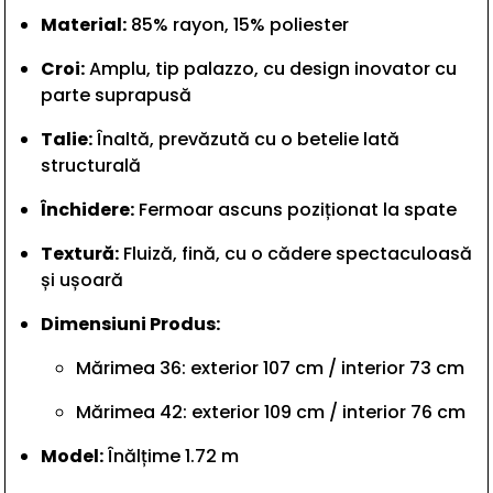
Material:
85% rayon,
15% poliester
Croi:
Amplu,
tip palazzo,
cu design inovator cu
parte suprapusă
Talie:
Înaltă,
prevăzută cu o betelie lată
structurală
Închidere:
Fermoar ascuns poziționat la spate
Textură:
Fluiză,
fină,
cu o cădere spectaculoasă
și ușoară
Dimensiuni Produs:
Mărimea 36:
exterior 107 cm / interior 73 cm
Mărimea 42:
exterior 109 cm / interior 76 cm
Model:
Înălțime 1.
72 m