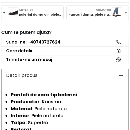
ANTERIOR
URMĂTOR
«
»
Balerini dama din piele naturala, PASS Collection M4M480009A 01-N, negru
Pantofi dama, piele naturala intoarsa, Remonte D0K12-02, negru
Cum te putem ajuta?
Suna-ne: +40743727624
Cere detalii
Trimite-ne un mesaj
Detalii produs
Pantofi de vara tip balerini.
Producator:
Karisma
Material:
Piele naturala
Interior:
Piele naturala
Talpa:
Superfex
Perforat