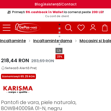
|
|
Blog
Asistență
Contact
🎁
Primești
5% cashback în Wallet
la comenzi peste
200 LEI
!
Cu cont de client.
Incaltaminte
Incaltaminte dama
Mocasini si bal
23%
218,44
RON
283,69
RON
Setează Alertă Preț
Economisești 65.25 RON
Pantofi de vara, piele naturala,
8OWB40009A 01-N, negru