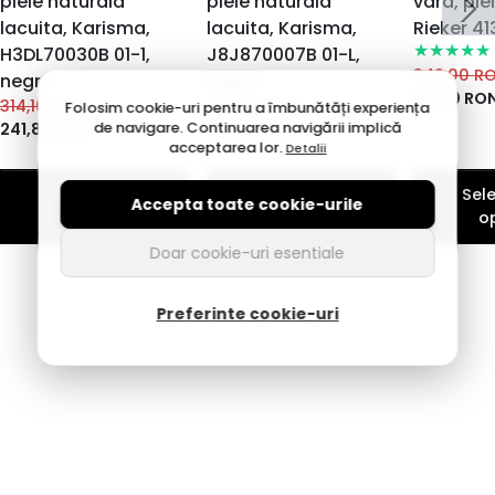
piele naturala
piele naturala
vara, pie
lacuita, Karisma,
lacuita, Karisma,
Rieker 4
H3DL70030B 01-1,
J8J870007B 01-L,
349,00
R
negru
negru
314,10
RO
314,10
RON
379,00
RON
Folosim cookie-uri pentru a îmbunătăți experiența
de navigare. Continuarea navigării implică
241,86
RON
291,83
RON
acceptarea lor.
Detalii
Selecteaza
Selecteaza
Sel
Accepta toate cookie-urile
optiuni
optiuni
o
Doar cookie-uri esentiale
Preferinte cookie-uri