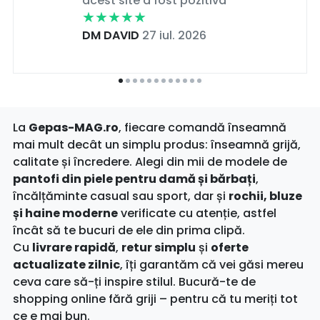
acest site a fost pozitiva
DM DAVID
27 iul. 2026
La
Gepas-MAG.ro
, fiecare comandă înseamnă
mai mult decât un simplu produs: înseamnă grijă,
calitate și încredere. Alegi din mii de modele de
pantofi din piele pentru damă și bărbați
,
încălțăminte casual sau sport, dar și
rochii, bluze
și haine moderne
verificate cu atenție, astfel
încât să te bucuri de ele din prima clipă.
Cu
livrare rapidă
,
retur simplu
și
oferte
actualizate zilnic
, îți garantăm că vei găsi mereu
ceva care să-ți inspire stilul. Bucură-te de
shopping online fără griji – pentru că tu meriți tot
ce e mai bun.