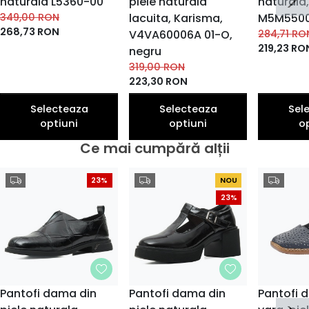
naturala L5360-00
piele naturala
naturala
349,00
RON
lacuita, Karisma,
M5M55001
268,73
RON
V4VA60006A 01-O,
284,71
RO
219,23
RO
negru
319,00
RON
223,30
RON
Selecteaza
Selecteaza
Sel
optiuni
optiuni
o
Ce mai cumpără alții
23%
NOU
23%
Pantofi dama din
Pantofi dama din
Pantofi 