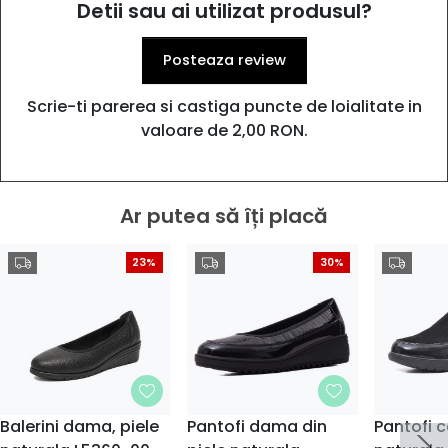
Detii sau ai utilizat produsul?
Posteaza review
Scrie-ti parerea si castiga puncte de loialitate in
valoare de 2,00 RON.
Ar putea să îți placă
23%
30%
Balerini dama, piele
Pantofi dama din
Pantofi c