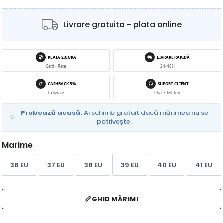
Livrare gratuita - plata online
PLATĂ SIGURĂ
LIVRARE RAPIDĂ
Card • Rate
24-48H
CASHBACK 5%
SUPORT CLIENT
La livrare
Chat • Telefon
Probează acasă:
Ai schimb gratuit dacă mărimea nu se
✨
potrivește.
Marime
36 EU
37 EU
38 EU
39 EU
40 EU
41 EU
📏
GHID MĂRIMI