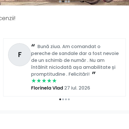
enzii!
Bună ziua. Am comandat o
F
pereche de sandale dar a fost nevoie
de un schimb de număr . Nu am
întâlnit niciodată așa amabilitate și
promptitudine . Felicitări!
Florinela Vlad
27 iul. 2026
t decât un simplu produs: înseamnă grijă, calitate și 
au sport, dar și
rochii, bluze și haine moderne
verificat