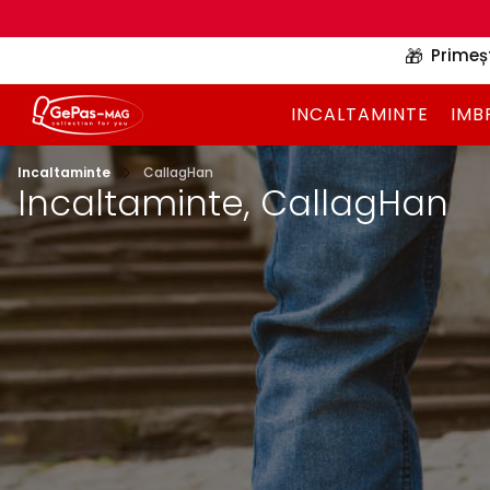
🎁
Primeș
INCALTAMINTE
IMB
Incaltaminte
CallagHan
Incaltaminte, CallagHan