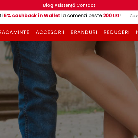
|
|
Blog
Asistență
Contact
ti
5% cashback în Wallet
la comenzi peste
200 LEI
!
Cu c
RACAMINTE
ACCESORII
BRANDURI
REDUCERI