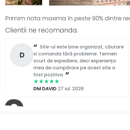
Primim nota maxima în peste 90% dintre rec
Clientii ne recomanda.
Site-ul este bine organizat, căutare
D
si comanda fără probleme. Termen
scurt de expediere, deci experiența
mea de cumpărare pe acest site a
fost pozitiva
DM DAVID
27 iul. 2026
La
Gepas-MAG.ro
, fiecare comandă înseamnă mai mul
piele pentru damă și bărbați
, încălțăminte casual s