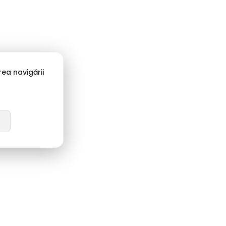
radiție & Calitate:
Pass Collection, Dogati, Caribu
ea navigării
i Stil Masculin
 pe durabilitate și calapod corect. Gama de
încălțăminte
echers
(inclusiv Hands Free Slip-ins) și modelele ușoare de
i din piele naturală
Otter
sau
Caribu
, ideali pentru ținutele
rezistente și impermeabile de la
Rieker
.