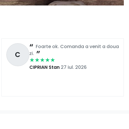
Foarte ok. Comanda a venit a doua
C
zi.
CIPRIAN Stan
27 iul. 2026
încredere. Alegi din mii de modele de
pantofi din
e cu atenție, astfel încât să te bucuri de ele din prima