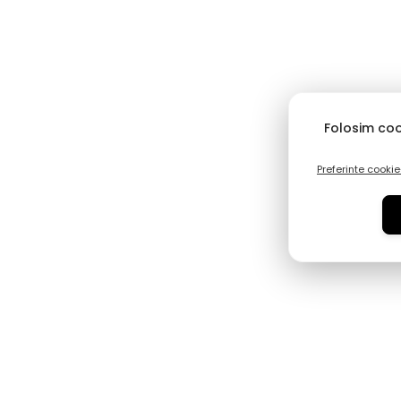
Nu contează distanța. Produsele pleacă din depozitul nostru cent
Suntem mândri să îți oferim un portofoliu vast, care include
Confort & Tehnologie:
Rieker, Skechers, Remonte, Caprice, Imac
Folosim coo
👠 Pentru Ea: Eleganță și Relaxare
Preferinte cookie
Femeia modernă are nevoie de diversitate. Colecția noastr
îmbină estetica brandurilor precum
Epica
sau
Karisma
cu 
Confort Absolut:
Pantofi
Rieker
și
Remonte
cu tehnolog
pentru o senzație de plutire.
Office & Ocazie:
Modele rafinate de la
Tamaris, Otter
s
stabilitate și stil.
Piele Naturală:
Ghete și cizme de la producători consa