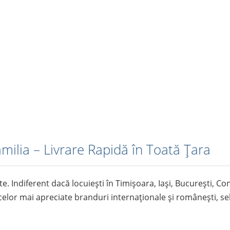
ilia – Livrare Rapidă în Toată Țara
ate. Indiferent dacă locuiești în Timișoara, Iași, București, 
e celor mai apreciate branduri internaționale și românești, se