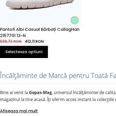
MARIME
Pantofi Albi Casual Bărbați CallagHan
2157701 13-N
40
41
42
43
44
EU
588,73
RON
EU
412,11
EU
RON
EU
EU
Selecteaza optiuni
Încălțăminte de Marcă pentru Toată Fam
Bine ai venit la
Gepas-Mag
, universul încălțămintei de calit
magazinul la tine acasă. Îți oferim acces instant la colecțiil
Afiseaza mai mult
🚚 Livrăm oriunde în România!