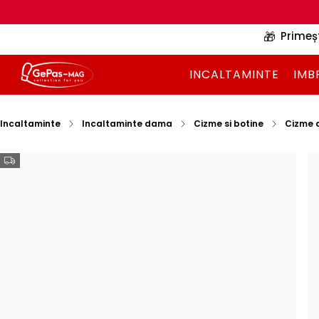
🎁
Primeș
INCALTAMINTE
IMB
Incaltaminte
Incaltaminte dama
Cizme si botine
Cizme