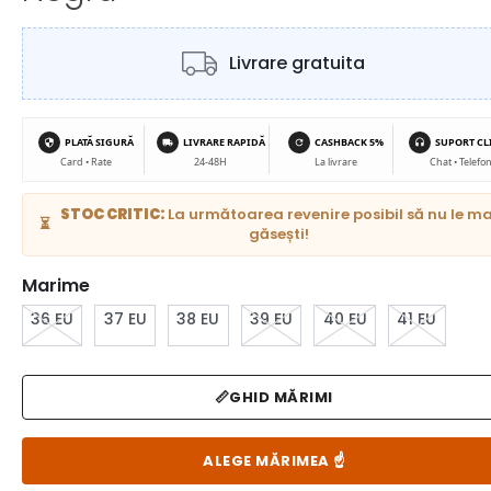
Livrare gratuita
PLATĂ SIGURĂ
LIVRARE RAPIDĂ
CASHBACK 5%
SUPORT CL
Card • Rate
24-48H
La livrare
Chat • Telefo
STOC CRITIC:
La următoarea revenire posibil să nu le ma
⏳
găsești!
Marime
36 EU
37 EU
38 EU
39 EU
40 EU
41 EU
📏
GHID MĂRIMI
ALEGE MĂRIMEA
☝️