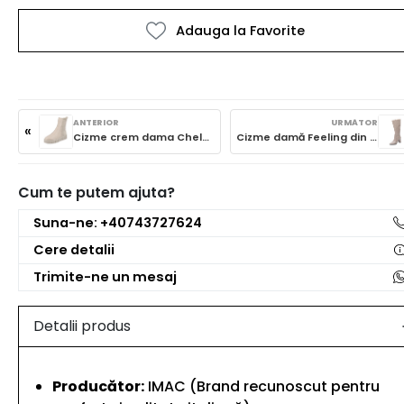
Adauga la Favorite
ANTERIOR
URMĂTOR
«
Cizme crem dama Chelsea Rieker Evolution, W1062-62
Cizme damă Feeling din piele naturală 24-257-001
Cum te putem ajuta?
Suna-ne: +40743727624
Cere detalii
Trimite-ne un mesaj
Detalii produs
Producător:
IMAC (Brand recunoscut pentru