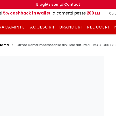
|
|
Blog
Asistență
Contact
ti
5% cashback în Wallet
la comenzi peste
200 LEI
!
Cu c
RACAMINTE
ACCESORII
BRANDURI
REDUCERI
 dama
Cizme Dama Impermeabile din Piele Naturală - IMAC IC60770