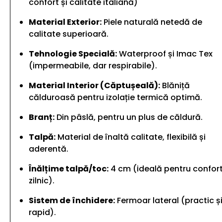
confort și calitate italiană)
Material Exterior:
Piele naturală netedă de
calitate superioară.
Tehnologie Specială:
Waterproof și Imac Tex
(impermeabile, dar respirabile).
Material Interior (Căptușeală):
Blăniță
călduroasă pentru izolație termică optimă.
Branț:
Din pâslă, pentru un plus de căldură.
Talpă:
Material de înaltă calitate, flexibilă și
aderentă.
Înălțime talpă/toc:
4 cm (ideală pentru confor
zilnic).
Sistem de închidere:
Fermoar lateral (practic ș
rapid).