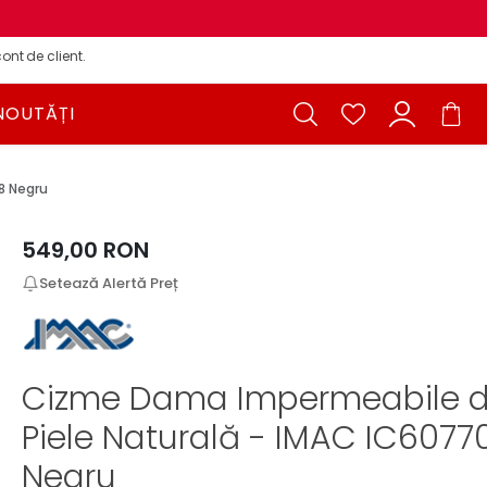
ont de client.
NOUTĂȚI
8 Negru
549,00
RON
Setează Alertă Preț
Cizme Dama Impermeabile d
Piele Naturală - IMAC IC6077
Negru