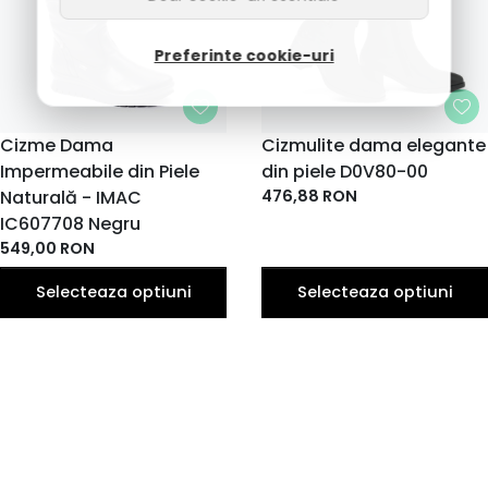
Preferinte cookie-uri
MARIME
Cizme Dama
MARIME
Cizmulite dama elegante
Impermeabile din Piele
36
39
40
din piele D0V80-00
36
37
40
37
38
38
39
EU
EU
EU
EU
EU
EU
EU
EU
EU
EU
Naturală - IMAC
476,88
RON
41
41
42
IC607708 Negru
EU
EU
EU
549,00
RON
Selecteaza optiuni
Selecteaza optiuni