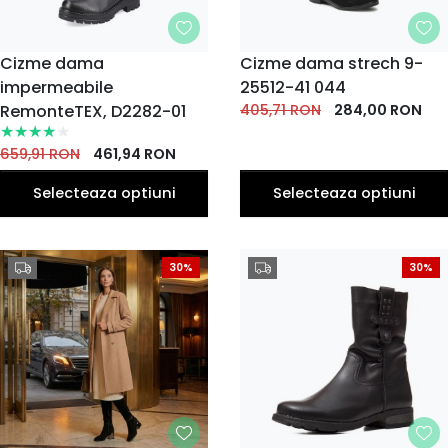
MARIME
Cizme dama
MARIME
Cizme dama strech 9-
impermeabile
37
38
39
40
25512-41 044
36
37
37.5
38
38.5
36
EU
EU
EU
EU
EU
EU
EU
EU
EU
EU
RemonteTEX, D2282-01
405,71
RON
284,00
RON
41
39
40.5
41
40
EU
EU
EU
EU
EU
659,91
RON
461,94
RON
Selecteaza optiuni
Selecteaza optiuni
30%
30%