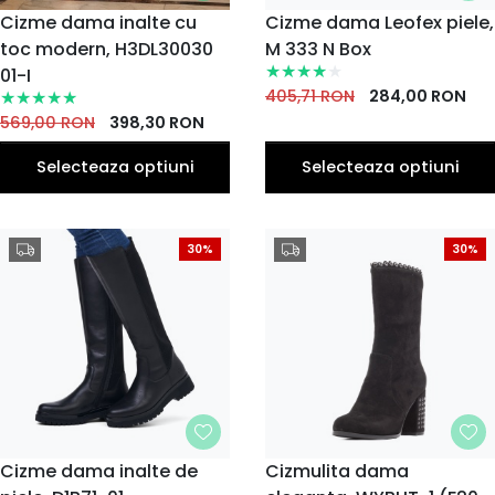
MARIME
Cizme dama inalte cu
MARIME
Cizme dama Leofex piele,
toc modern, H3DL30030
36
37
38
39
M 333 N Box
35
36
37
38
40
39
EU
EU
EU
EU
EU
EU
EU
EU
EU
EU
01-I
41
40
405,71
RON
284,00
RON
EU
EU
569,00
RON
398,30
RON
Selecteaza optiuni
Selecteaza optiuni
30%
30%
MARIME
Cizme dama inalte de
MARIME
Cizmulita dama
36
37
38
39
40
36
37
38
39
40