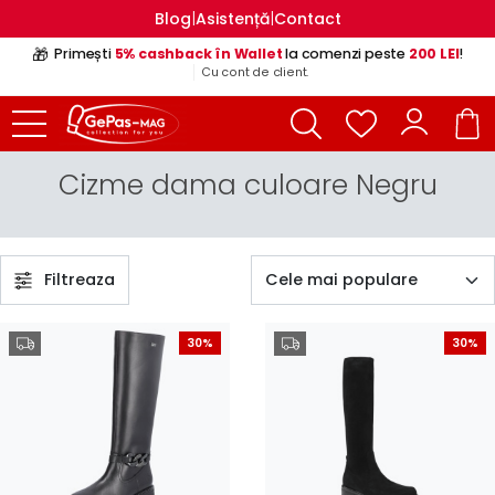
|
|
Blog
Asistență
Contact
🎁
Primești
5% cashback în Wallet
la comenzi peste
200 LEI
!
Cu cont de client.
Cizme dama culoare Negru
Filtreaza
30%
30%