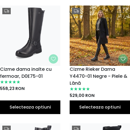
MARIME
Cizme dama inalte cu
MARIME
Cizme Rieker Dama
fermoar, D0E75-01
37
39
Y4470-01 Negre - Piele &
36
36
38
40
37
38
39
40
EU
EU
EU
EU
EU
EU
EU
EU
EU
EU
Lână
41
41
42
558,23
RON
EU
EU
EU
529,00
RON
Selecteaza optiuni
Selecteaza optiuni