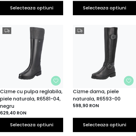
Selecteaza optiuni
Selecteaza optiuni
MARIME
Cizme cu pulpa reglabila,
MARIME
Cizme dama, piele
piele naturala, R6581-04,
36
37
39
naturala, R6593-00
38
39
38
40
36
37
40
EU
EU
EU
EU
EU
EU
EU
EU
EU
EU
negru
598,90
RON
41
41
42
629,40
RON
EU
EU
EU
Selecteaza optiuni
Selecteaza optiuni