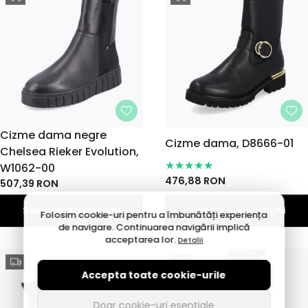
MARIME
Cizme dama negre
MARIME
Cizme dama, D8666-01
Chelsea Rieker Evolution,
38
39
40
36
39
36
37
37
38
40
EU
EU
EU
EU
EU
EU
EU
EU
EU
EU
W1062-00
42
42
41
41
476,88
RON
507,39
RON
EU
EU
EU
EU
Selecteaza optiuni
Selecteaza optiuni
Folosim cookie-uri pentru a îmbunătăți experiența
de navigare. Continuarea navigării implică
acceptarea lor.
Detalii
Accepta toate cookie-urile
Doar cookie-uri esentiale