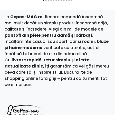
La
Gepas-MAG.ro
, fiecare comandă înseamnă
mai mult decât un simplu produs: înseamnă grijă,
calitate și încredere. Alegi din mii de modele de
pantofi din piele pentru damă și bărbați
,
încălțăminte casual sau sport, dar și
rochii, bluze
și haine moderne
verificate cu atenție, astfel
încât să te bucuri de ele din prima clipă.
Cu
livrare rapidă
,
retur simplu
și
oferte
actualizate zilnic
, îți garantăm că vei găsi mereu
ceva care să-ți inspire stilul. Bucură-te de
shopping online fără griji – pentru că tu meriți tot
ce e mai bun.