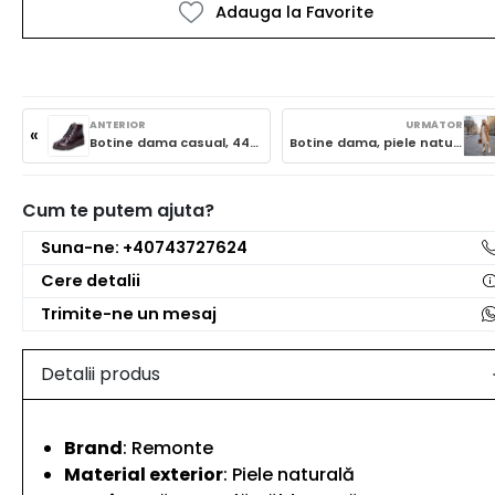
Adauga la Favorite
ANTERIOR
URMĂTOR
«
Botine dama casual, 44902-35, bordo
Botine dama, piele naturala, D1A80-80
Cum te putem ajuta?
Suna-ne: +40743727624
Cere detalii
Trimite-ne un mesaj
Detalii produs
Brand
: Remonte
Material exterior
: Piele naturală