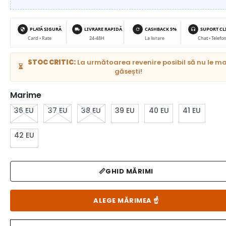
PLATĂ SIGURĂ
LIVRARE RAPIDĂ
CASHBACK 5%
SUPORT CL
Card • Rate
24-48H
La livrare
Chat • Telefo
STOC CRITIC:
La următoarea revenire posibil să nu le ma
⏳
găsești!
Marime
36 EU
37 EU
38 EU
39 EU
40 EU
41 EU
42 EU
📏
GHID MĂRIMI
ALEGE MĂRIMEA
☝️