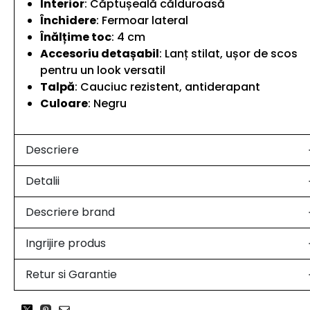
Interior
: Căptușeală călduroasă
Închidere
: Fermoar lateral
Înălțime toc
: 4 cm
Accesoriu detașabil
: Lanț stilat, ușor de scos
pentru un look versatil
Talpă
: Cauciuc rezistent, antiderapant
Culoare
: Negru
Descriere
Detalii
Descriere brand
Ingrijire produs
Retur si Garantie