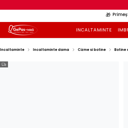
🎁
Primeș
INCALTAMINTE
IMB
Incaltaminte
Incaltaminte dama
Cizme si botine
Botine