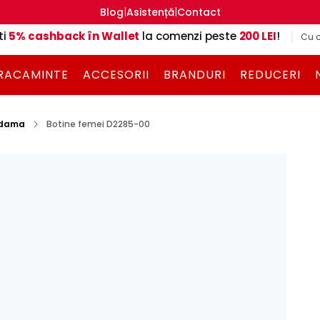
|
|
Blog
Asistență
Contact
ti
5% cashback în Wallet
la comenzi peste
200 LEI
!
Cu c
RACAMINTE
ACCESORII
BRANDURI
REDUCERI
 dama
Botine femei D2285-00