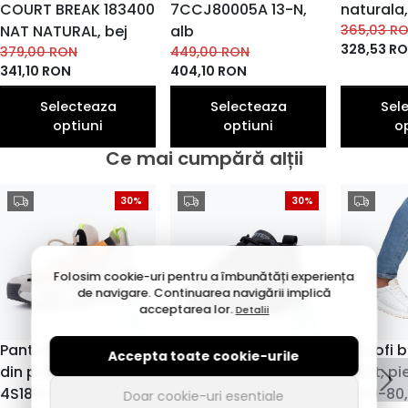
COURT BREAK 183400
7CCJ80005A 13-N,
naturala,
NAT NATURAL, bej
alb
365,03
R
328,53
R
379,00
RON
449,00
RON
341,10
RON
404,10
RON
Selecteaza
Selecteaza
Sel
optiuni
optiuni
o
Ce mai cumpără alții
30%
30%
Folosim cookie-uri pentru a îmbunătăți experiența
de navigare. Continuarea navigării implică
acceptarea lor.
Detalii
Pantofi sport barbati
Pantofi barbati
Pantofi 
Accepta toate cookie-urile
din piele mix, Gryxx
sport, piele naturala,
sport, pi
4S18159J 03-Z, bej
J2J220019A 01-N
U1100-80,
Doar cookie-uri esentiale