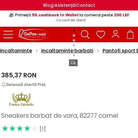
|
|
Blog
Asistență
Contact
🎁
Primești
5% cashback în Wallet
la comenzi peste
200 LEI
!
Cu cont de client.
Incaltaminte
Incaltaminte barbati
Pantofi sport 
385,37
RON
Setează Alertă Preț
Sneakers barbat de vara, 82277 camel
[1]