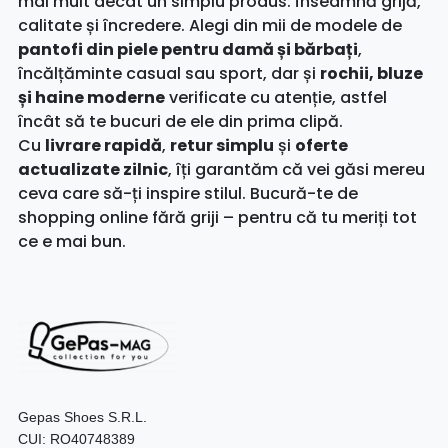
mai mult decât un simplu produs: înseamnă grijă,
calitate și încredere. Alegi din mii de modele de
pantofi din piele pentru damă și bărbați
,
încălțăminte casual sau sport, dar și
rochii, bluze
și haine moderne
verificate cu atenție, astfel
încât să te bucuri de ele din prima clipă.
Cu
livrare rapidă
,
retur simplu
și
oferte
actualizate zilnic
, îți garantăm că vei găsi mereu
ceva care să-ți inspire stilul. Bucură-te de
shopping online fără griji – pentru că tu meriți tot
ce e mai bun.
Gepas Shoes S.R.L.
CUI: RO40748389