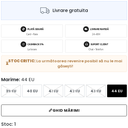
Livrare gratuita
PLATĂ SIGURĂ
LIVRARE RAPIDĂ
Card • Rate
24-48H
CASHBACK 5%
SUPORT CLIENT
La livrare
Chat • Telefon
STOC CRITIC:
La următoarea revenire posibil să nu le mai
⏳
găsești!
Marime:
44 EU
39 EU
40 EU
41 EU
42 EU
43 EU
44 EU
📏
GHID MĂRIMI
Stoc
1