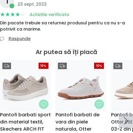
I
23 sept. 2023
Achizitie verificata
Din pacate trebuie sa returnez produsul pentru ca nu s-a
potrivit ca marime.
Raspunde
Ar putea să îți placă
10%
10%
Pantofi barbati sport
Pantofi barbati de
Pantofi 
din material textil,
vara din piele
Otter E6
Skechers ARCH FIT
naturala, Otter
03-Z din 