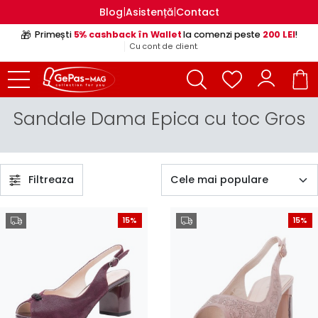
|
|
Blog
Asistență
Contact
🎁
Primești
5% cashback în Wallet
la comenzi peste
200 LEI
!
Cu cont de client.
Sandale Dama Epica cu toc Gros
Filtreaza
15%
15%