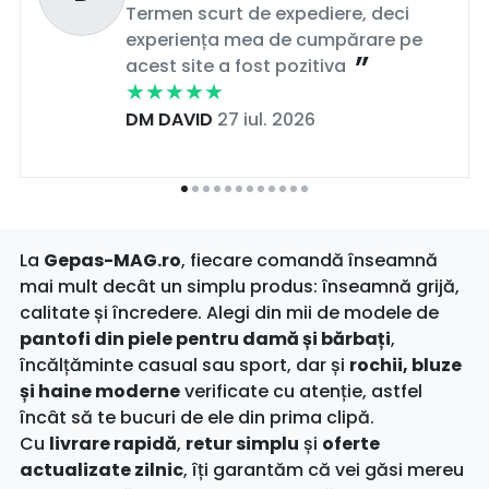
Termen scurt de expediere, deci
experiența mea de cumpărare pe
acest site a fost pozitiva
DM DAVID
27 iul. 2026
La
Gepas-MAG.ro
, fiecare comandă înseamnă
mai mult decât un simplu produs: înseamnă grijă,
calitate și încredere. Alegi din mii de modele de
pantofi din piele pentru damă și bărbați
,
încălțăminte casual sau sport, dar și
rochii, bluze
și haine moderne
verificate cu atenție, astfel
încât să te bucuri de ele din prima clipă.
Cu
livrare rapidă
,
retur simplu
și
oferte
actualizate zilnic
, îți garantăm că vei găsi mereu