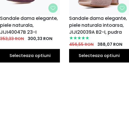
MARIME
Sandale dama elegante,
MARIME
Sandale dama elegante,
piele naturala,
35
36
38
39
piele naturala intoarsa,
36
37
38
39
37
35
EU
EU
EU
EU
EU
EU
EU
EU
EU
EU
JIJI40047B 23-I
JIJI20039A B2-I, pudra
40
40
353,33
RON
300,33
RON
EU
EU
456,55
RON
388,07
RON
Selecteaza optiuni
Selecteaza optiuni