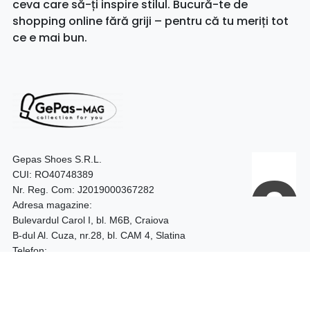
ceva care să-ți inspire stilul. Bucură-te de
shopping online fără griji – pentru că tu meriți tot
ce e mai bun.
Gepas Shoes S.R.L.
CUI: RO40748389
Nr. Reg. Com: J2019000367282
Adresa magazine:
Bulevardul Carol I, bl. M6B, Craiova
B-dul Al. Cuza, nr.28, bl. CAM 4, Slatina
Telefon:
0740.097.528 – Craiova
0752.187.204 – Slatina
Program: 09:00 - 18:00