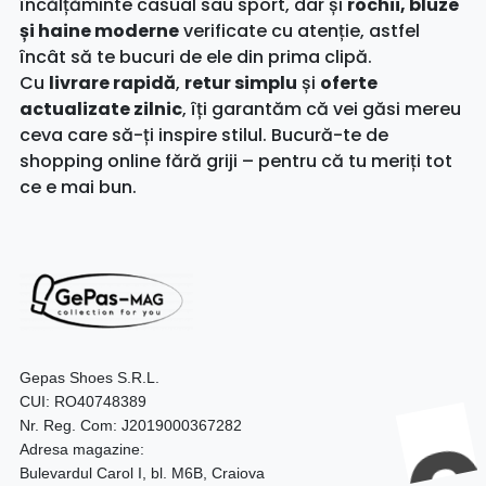
încălțăminte casual sau sport, dar și
rochii, bluze
și haine moderne
verificate cu atenție, astfel
încât să te bucuri de ele din prima clipă.
Cu
livrare rapidă
,
retur simplu
și
oferte
actualizate zilnic
, îți garantăm că vei găsi mereu
ceva care să-ți inspire stilul. Bucură-te de
shopping online fără griji – pentru că tu meriți tot
ce e mai bun.
Gepas Shoes S.R.L.
CUI: RO40748389
Nr. Reg. Com: J2019000367282
Adresa magazine:
Bulevardul Carol I, bl. M6B, Craiova