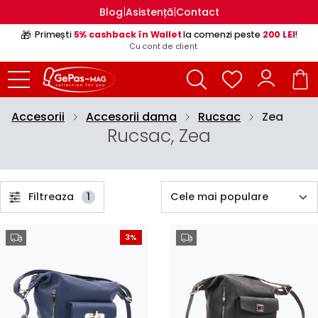
|
|
Blog
Asistență
Contact
🎁
Primești
5% cashback în Wallet
la comenzi peste
200 LEI
!
Cu cont de client.
Accesorii
Accesorii dama
Rucsac
Zea
Rucsac, Zea
Filtreaza
1
3%