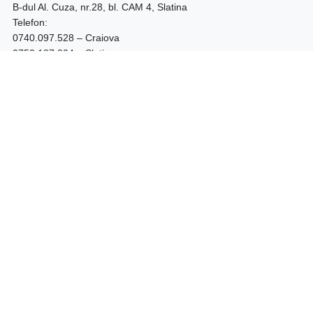
B-dul Al. Cuza, nr.28, bl. CAM 4, Slatina
Telefon:
0740.097.528 – Craiova
0752.187.204 – Slatina
Program: 09:00 - 18:00
Shop
LICHIDARE STOC
BOTINE DAMA
CIZME DAMA
GHETE DAMA
GHETE BARBATI
PANTOFI TOC GROS
PANTOFI STILETTO
PANTOFI PIELE NATURALA
PANTOFI PIELE INTOARSA
FEMEI
BARBATI
Asistenta
DESPRE NOI