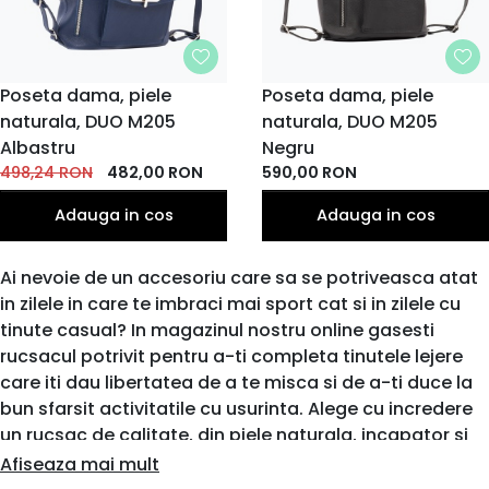
Poseta dama, piele
Poseta dama, piele
naturala, DUO M205
naturala, DUO M205
Albastru
Negru
498,24
RON
482,00
RON
590,00
RON
Adauga in cos
Adauga in cos
Ai nevoie de un accesoriu care sa se potriveasca atat
in zilele in care te imbraci mai sport cat si in zilele cu
tinute casual? In magazinul nostru online gasesti
rucsacul potrivit pentru a-ti completa tinutele lejere
care iti dau libertatea de a te misca si de a-ti duce la
bun sfarsit activitatile cu usurinta. Alege cu incredere
un rucsac de calitate, din piele naturala, incapator si
modern, care sa iti fie mereu alaturi!
Afiseaza mai mult