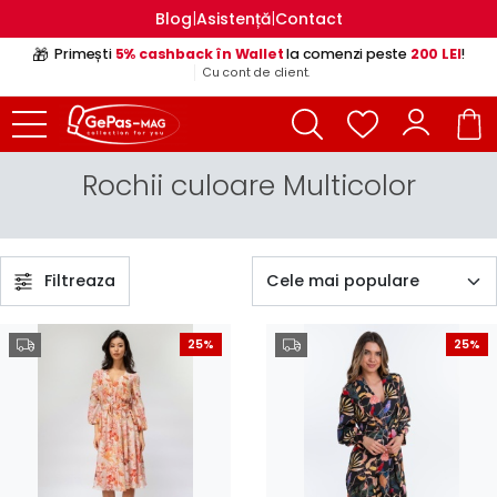
|
|
Blog
Asistență
Contact
🎁
Primești
5% cashback în Wallet
la comenzi peste
200 LEI
!
Cu cont de client.
Rochii culoare Multicolor
Filtreaza
25%
25%