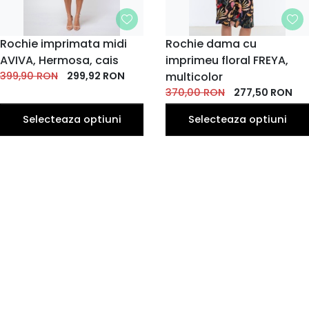
MARIME
Rochie imprimata midi
MARIME
Rochie dama cu
AVIVA, Hermosa, cais
imprimeu floral FREYA,
34
36
38
40
42
36
38
40
42
44
399,90
RON
299,92
RON
multicolor
44
46
370,00
RON
277,50
RON
Selecteaza optiuni
Selecteaza optiuni