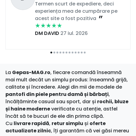
Termen scurt de expediere, deci
experiența mea de cumpărare pe
acest site a fost pozitiva
DM DAVID
27 iul. 2026
La
Gepas-MAG.ro
, fiecare comandă înseamnă
mai mult decât un simplu produs: înseamnă grijă,
calitate și încredere. Alegi din mii de modele de
pantofi din piele pentru damă și bărbați
,
încălțăminte casual sau sport, dar și
rochii, bluze
și haine moderne
verificate cu atenție, astfel
încât să te bucuri de ele din prima clipă.
Cu
livrare rapidă
,
retur simplu
și
oferte
actualizate zilnic
, îți garantăm că vei găsi mereu