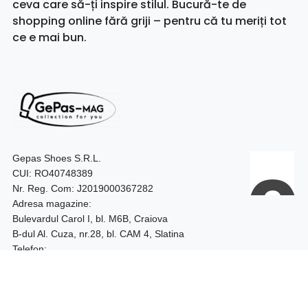
ceva care să-ți inspire stilul. Bucură-te de
shopping online fără griji – pentru că tu meriți tot
ce e mai bun.
Gepas Shoes S.R.L.
CUI: RO40748389
Nr. Reg. Com: J2019000367282
Adresa magazine:
Bulevardul Carol I, bl. M6B, Craiova
B-dul Al. Cuza, nr.28, bl. CAM 4, Slatina
Telefon:
0740.097.528 – Craiova
0752.187.204 – Slatina
Program: 09:00 - 18:00