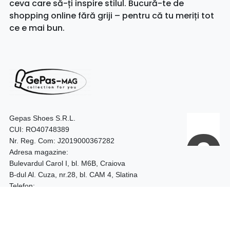
ceva care să-ți inspire stilul. Bucură-te de
shopping online fără griji – pentru că tu meriți tot
ce e mai bun.
Gepas Shoes S.R.L.
CUI: RO40748389
Nr. Reg. Com: J2019000367282
Adresa magazine:
Bulevardul Carol I, bl. M6B, Craiova
B-dul Al. Cuza, nr.28, bl. CAM 4, Slatina
Telefon:
0740.097.528 – Craiova
0752.187.204 – Slatina
Program: 09:00 - 18:00