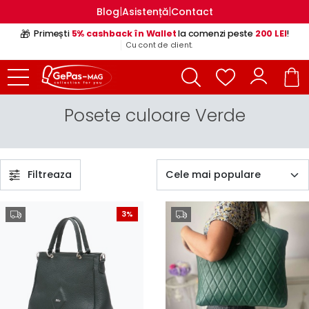
|
|
Blog
Asistență
Contact
🎁
Primești
5% cashback în Wallet
la comenzi peste
200 LEI
!
Cu cont de client.
Posete culoare Verde
Filtreaza
3%