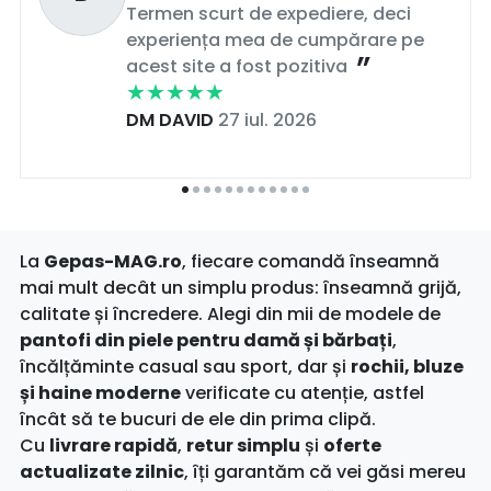
Termen scurt de expediere, deci
experiența mea de cumpărare pe
acest site a fost pozitiva
DM DAVID
27 iul. 2026
La
Gepas-MAG.ro
, fiecare comandă înseamnă
mai mult decât un simplu produs: înseamnă grijă,
calitate și încredere. Alegi din mii de modele de
pantofi din piele pentru damă și bărbați
,
încălțăminte casual sau sport, dar și
rochii, bluze
și haine moderne
verificate cu atenție, astfel
încât să te bucuri de ele din prima clipă.
Cu
livrare rapidă
,
retur simplu
și
oferte
actualizate zilnic
, îți garantăm că vei găsi mereu