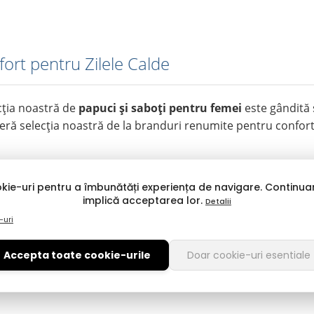
fort pentru Zilele Calde
ecția noastră de
papuci și saboți pentru femei
este gândită 
scoperă selecția noastră de la branduri renumite pentru confo
kie-uri pentru a îmbunătăți experiența de navigare. Continuar
implică acceptarea lor.
Detalii
☀️ Papuci de Plajă & Piscină
-uri
Pregătește-te de vacanță cu încălțăminte rezistentă la apă și
nisip.
Accepta toate cookie-urile
Doar cookie-uri esentiale
Ipanema & Grendha:
Flip-flops și șlapi brazilieni,
anatomici și extrem de flexibili. Designurile colorate sau
cu accesorii metalice îi fac potriviți și pentru o ținută de