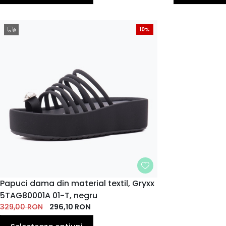
10%
MARIME
Papuci dama din material textil, Gryxx
5TAG80001A 01-T, negru
37
39
40
35
36
38
EU
EU
EU
329,00
EU
RON
EU
296,10
RON
EU