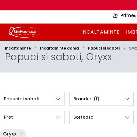
🎁
Primeș
INCALTAMINTE
IMB
Incaltaminte
Incaltaminte dama
Papuci si saboti
Gryx
Papuci si saboti, Gryxx
Papuci si saboti
Branduri
(1)
Pret
Sorteaza
Gryxx