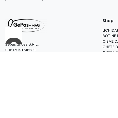
Shop
LICHIDA
BOTINE
CIZME 
Gepas Shoes S.R.L.
GHETE 
CUI: RO40748389
GHETE 
Nr. Reg. Com: J2019000367282
PANTOF
Adresa magazine:
PANTOFI
Bulevardul Carol I, bl. M6B, Craiova
PANTOFI
B-dul Al. Cuza, nr.28, bl. CAM 4, Slatina
PANTOFI
Telefon:
FEMEI
0740.097.528 – Craiova
BARBAT
0752.187.204 – Slatina
Program: 09:00 - 18:00