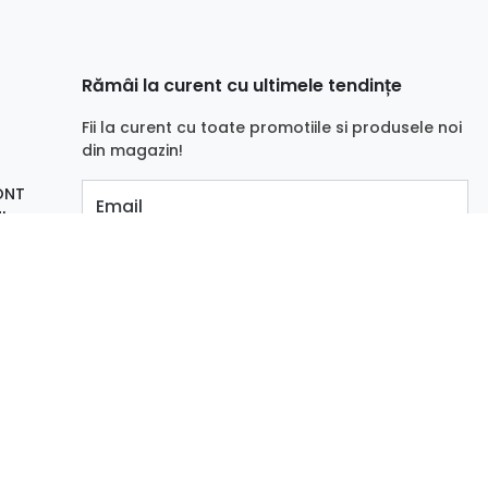
Rămâi la curent cu ultimele tendințe
Fii la curent cu toate promotiile si produsele noi
din magazin!
ONT
Email
I
Aboneaza-te