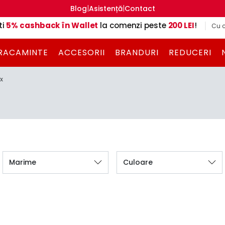
|
|
Blog
Asistență
Contact
ti
5% cashback în Wallet
la comenzi peste
200 LEI
!
Cu c
RACAMINTE
ACCESORII
BRANDURI
REDUCERI
x
Marime
Culoare