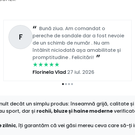
Bună ziua. Am comandat o
F
pereche de sandale dar a fost nevoie
de un schimb de număr . Nu am
întâlnit niciodată așa amabilitate și
promptitudine . Felicitări!
Florinela Vlad
27 iul. 2026
t decât un simplu produs: înseamnă grijă, calitate și 
au sport, dar și
rochii, bluze și haine moderne
verificat
 zilnic
, îți garantăm că vei găsi mereu ceva care să-ți i