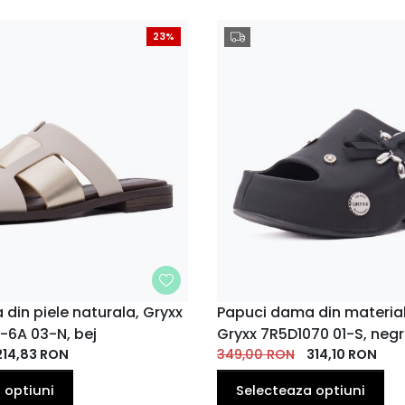
23%
din piele naturala, Gryxx
MARIME
Papuci dama din material 
-6A 03-N, bej
Gryxx 7R5D1070 01-S, neg
38
39
40
38
35
36
37
EU
EU
EU
EU
214,83
RON
349,00
EU
RON
EU
314,10
EU
RON
 optiuni
Selecteaza optiuni