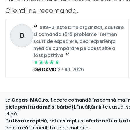
Clientii ne recomanda.
Site-ul este bine organizat, căutare
D
si comanda fără probleme. Termen
scurt de expediere, deci experiența
mea de cumpărare pe acest site a
fost pozitiva
DM DAVID
27 iul. 2026
La
Gepas-MAG.ro
, fiecare comandă înseamnă mai mul
piele pentru damă și bărbați
, încălțăminte casual s
clipă.
Cu
livrare rapidă
,
retur simplu
și
oferte actualizate
pentru că tu meriți tot ce e mai bun.