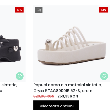
10%
23%
sintetic,
MARIME
Papuci dama din material sintetic,
ru
Gryxx 5TAG80001B 52-S, crem
39
40
38
39
40
35
36
37
EU
EU
EU
EU
EU
329,00
EU
RON
EU
253,33
EU
RON
Selecteaza optiuni