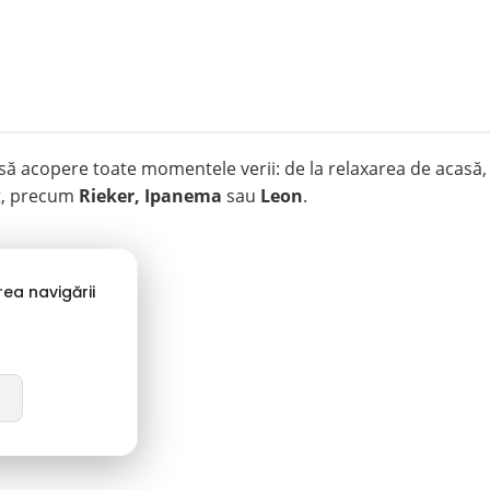
să acopere toate momentele verii: de la relaxarea de acasă,
rt, precum
Rieker, Ipanema
sau
Leon
.
ea navigării
🏠 Papuci de Casă
Răsfață-te după o zi lungă.
Confort termic:
Alege papuci pufoși din material textil
pentru sezonul rece sau modele deschise pentru vară.
Design:
De la modele simple, la imprimeuri vesele sau
accesorii decorative (puf, fundițe).