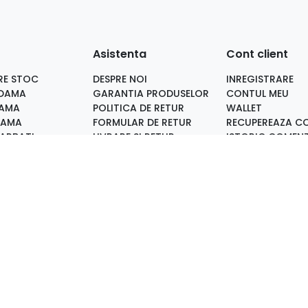
Asistenta
Cont client
RE STOC
DESPRE NOI
INREGISTRARE
 DAMA
GARANTIA PRODUSELOR
CONTUL MEU
DAMA
POLITICA DE RETUR
WALLET
DAMA
FORMULAR DE RETUR
RECUPEREAZA C
BARBATI
LIVRARE SI RETUR
ISTORIC COMENZ
I TOC GROS
METODE DE PLATA
FAVORITE
 STILETTO
FOTO MAGAZIN
 PIELE NATURALA
MARTURII CLIENTI
 PIELE INTOARSA
HARTA SITE
I