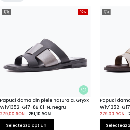
10%
MARIME
Papuci dama din piele naturala, Gryxx
MARIME
Papuci dama 
W1V1352-G17-6B 01-N, negru
W1V1352-G17
36
37
38
39
40
37
36
EU
EU
EU
EU
EU
EU
279,00
RON
251,10
RON
279,00
EU
RON
Selecteaza optiuni
Selecteaza