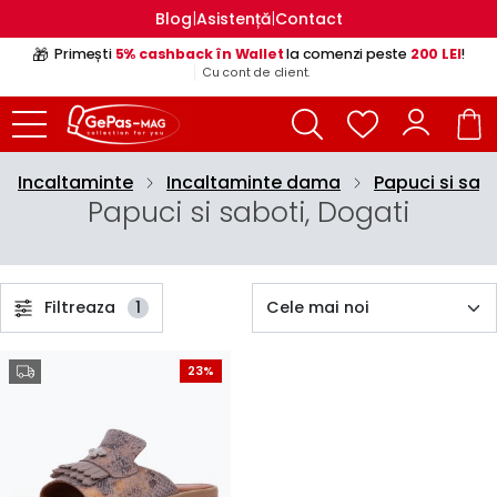
|
|
Blog
Asistență
Contact
🎁
Primești
5% cashback în Wallet
la comenzi peste
200 LEI
!
Cu cont de client.
Incaltaminte
Incaltaminte dama
Papuci si sab
Papuci si saboti, Dogati
Filtreaza
1
23%