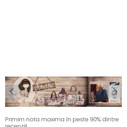
sănătoasă alegere pentru coloana ta.
✅
Branduri 100% Originale
🚚
Livrare Rapidă Națională
🔄
Retur Simplu
Primim nota maxima în peste 90% dintre
recenzii!