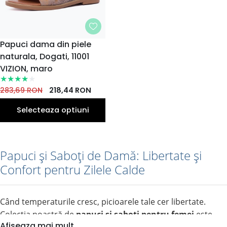
MARIME
Papuci dama din piele
naturala, Dogati, 11001
36
37
38
40
39
EU
EU
EU
EU
EU
VIZION, maro
283,69
RON
218,44
RON
Selecteaza optiuni
Papuci și Saboți de Damă: Libertate și
Confort pentru Zilele Calde
Când temperaturile cresc, picioarele tale cer libertate.
Colecția noastră de
papuci și saboți pentru femei
este
Afiseaza mai mult