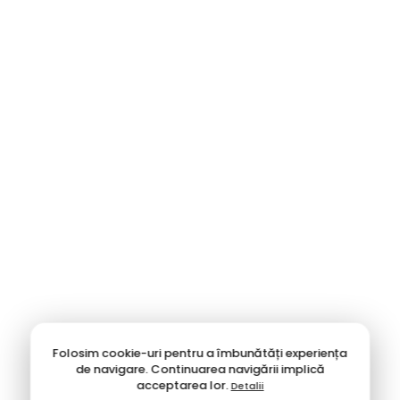
☀️ Papuci de Plajă & Piscină
Pregătește-te de vacanță cu încălțăminte rezistentă la apă și
nisip.
Ipanema & Grendha:
Flip-flops și șlapi brazilieni,
anatomici și extrem de flexibili. Designurile colorate sau
cu accesorii metalice îi fac potriviți și pentru o ținută de
terasă.
Materiale:
Cauciuc de calitate, plastic flexibil, ușor de
curățat și uscare rapidă.
🏠 Papuci de Casă
Folosim cookie-uri pentru a îmbunătăți experiența
Răsfață-te după o zi lungă.
de navigare. Continuarea navigării implică
acceptarea lor.
Detalii
Confort termic:
Alege papuci pufoși din material textil