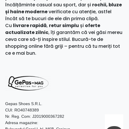
încălțăminte casual sau sport, dar și
rochii, bluze
și haine moderne
verificate cu atenție, astfel
încât să te bucuri de ele din prima clipă.
Cu
livrare rapidă
,
retur simplu
și
oferte
actualizate zilnic
, îți garantăm că vei găsi mereu
ceva care să-ți inspire stilul. Bucură-te de
shopping online fără griji – pentru că tu meriți tot
ce e mai bun.
Gepas Shoes S.R.L.
CUI: RO40748389
Nr. Reg. Com: J2019000367282
Adresa magazine:
Bulevardul Carol I, bl. M6B, Craiova