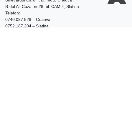
B-dul Al. Cuza, nr.28, bl. CAM 4, Slatina
Telefon:
0740.097.528 – Craiova
0752.187.204 – Slatina
Program: 09:00 - 18:00
Shop
LICHIDARE STOC
BOTINE DAMA
CIZME DAMA
GHETE DAMA
GHETE BARBATI
PANTOFI TOC GROS
PANTOFI STILETTO
PANTOFI PIELE NATURALA
PANTOFI PIELE INTOARSA
FEMEI
BARBATI
Asistenta