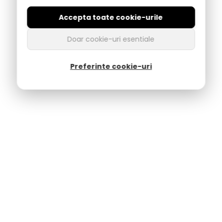
pentru sezonul rece sau modele deschise pentru vară.
Accepta toate cookie-urile
Design:
De la modele simple, la imprimeuri vesele sau
accesorii decorative (puf, fundițe).
Doar cookie-uri esentiale
Preferinte cookie-uri
Cum porți saboții și papucii în afara casei?
Ținuta Urbană Relaxată
Asortează o pereche de
saboți din piele
cu o rochie de in
sau pantaloni scurți din denim pentru un look casual de
weekend.
Ținuta de Vacanță
Papucii
Ipanema
cu aplicații decorative merg perfect cu
rochii maxi vaporoase sau kaftane de plajă.
Confort la Job
Dacă lucrezi în domenii care necesită mult stat în picioare
(medical, beauty), saboții anatomici
Leon
sunt cea mai