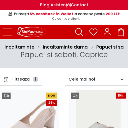
|
|
Blog
Asistență
Contact
🎁
Primești
5% cashback în Wallet
la comenzi peste
200 LEI
!
Cu cont de client.
Incaltaminte
Incaltaminte dama
Papuci si sab
Papuci si saboti, Caprice
Filtreaza
1
NOU
10%
23%