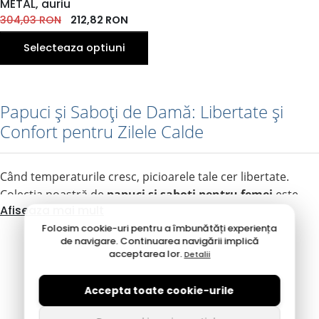
METAL, auriu
EU
304,03
RON
212,82
RON
Selecteaza optiuni
Papuci și Saboți de Damă: Libertate și
Confort pentru Zilele Calde
Când temperaturile cresc, picioarele tale cer libertate.
Colecția noastră de
papuci și saboți pentru femei
este
Afiseaza mai mult
gândită să acopere toate momentele verii: de la relaxarea
Folosim cookie-uri pentru a îmbunătăți experiența
de acasă, la zilele toride pe plajă și plimbările lejere prin
de navigare. Continuarea navigării implică
oraș. Descoperă selecția noastră de la branduri renumite
acceptarea lor.
Detalii
pentru confort, precum
Rieker, Ipanema
sau
Leon
.
Accepta toate cookie-urile
Ce tip de încălțăminte de vară cauți?