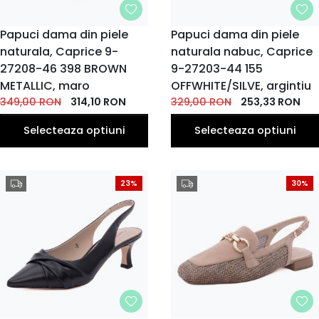
MARIME
Papuci dama din piele
MARIME
Papuci dama din piele
naturala, Caprice 9-
37
38
39
naturala nabuc, Caprice
37
36
40
36
38
39
40
EU
EU
EU
EU
EU
EU
EU
EU
EU
EU
27208-46 398 BROWN
9-27203-44 155
41
METALLIC, maro
OFFWHITE/SILVE, argintiu
EU
349,00
RON
314,10
RON
329,00
RON
253,33
RON
Selecteaza optiuni
Selecteaza optiuni
23%
30%