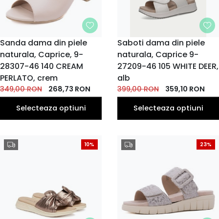
MARIME
Sanda dama din piele
MARIME
Saboti dama din piele
naturala, Caprice, 9-
36
naturala, Caprice 9-
37
38
39
40
37
38
38.5
39
36
EU
EU
EU
EU
EU
EU
EU
EU
EU
EU
28307-46 140 CREAM
27209-46 105 WHITE DEER,
PERLATO, crem
alb
349,00
RON
268,73
RON
399,00
RON
359,10
RON
Selecteaza optiuni
Selecteaza optiuni
10%
23%