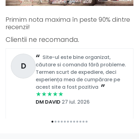
Cum porți saboții și papucii în afara casei?
Primim nota maxima în peste 90% dintre
Ținuta Urbană Relaxată
recenzii!
Asortează o pereche de
saboți din piele
cu o rochie de in
Clientii ne recomanda.
sau pantaloni scurți din denim pentru un look casual de
weekend.
Ținuta de Vacanță
Site-ul este bine organizat,
Papucii
Ipanema
cu aplicații decorative merg perfect cu
D
căutare si comanda fără probleme.
rochii maxi vaporoase sau kaftane de plajă.
Termen scurt de expediere, deci
Confort la Job
experiența mea de cumpărare pe
Dacă lucrezi în domenii care necesită mult stat în picioare
acest site a fost pozitiva
(medical, beauty), saboții anatomici
Leon
sunt cea mai
sănătoasă alegere pentru coloana ta.
DM DAVID
27 iul. 2026
✅
Branduri 100% Originale
🚚
Livrare Rapidă Națională
🔄
Retur Simplu