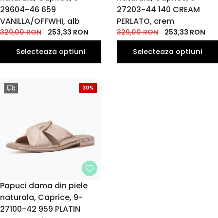
EU
EU
EU
EU
EU
EU
EU
EU
EU
EU
29604-46 659
27203-44 140 CREAM
40
39
41
VANILLA/OFFWHI, alb
PERLATO, crem
EU
EU
EU
329,00
RON
253,33
RON
329,00
RON
253,33
RON
Selecteaza optiuni
Selecteaza optiuni
30%
MARIME
Papuci dama din piele
naturala, Caprice, 9-
36
37
38
39
40
EU
EU
EU
EU
EU
27100-42 959 PLATIN
41