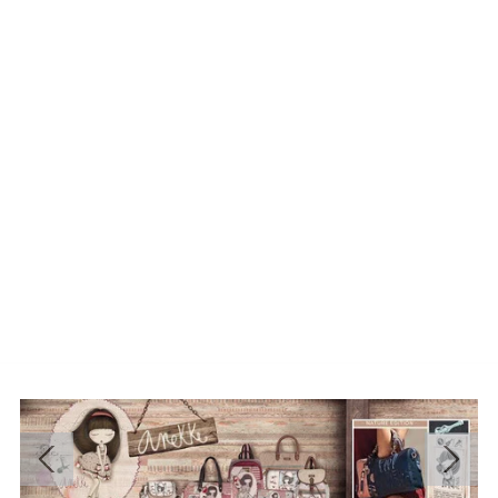
Ipanema & Grendha:
Flip-flops și șlapi brazilieni,
anatomici și extrem de flexibili. Designurile colorate sau
cu accesorii metalice îi fac potriviți și pentru o ținută de
terasă.
Materiale:
Cauciuc de calitate, plastic flexibil, ușor de
curățat și uscare rapidă.
🏠 Papuci de Casă
Răsfață-te după o zi lungă.
Confort termic:
Alege papuci pufoși din material textil
pentru sezonul rece sau modele deschise pentru vară.
Design:
De la modele simple, la imprimeuri vesele sau
accesorii decorative (puf, fundițe).