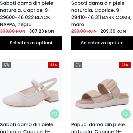
MARIME
Saboti dama din piele
MARIME
Saboti dama din piele
naturala, Caprice, 9-
38.5
naturala, Caprice, 9-
37
38
39
40
36
37
37.5
38
36
EU
EU
EU
EU
EU
EU
EU
EU
EU
EU
29600-46 022 BLACK
29410-46 311 BARK COMB,
41
39
40
NAPPA, negru
maro
EU
EU
EU
399,00
RON
307,23
RON
299,00
RON
209,30
RON
Selecteaza optiuni
Selecteaza optiuni
23%
23%
MARIME
Saboti dama din piele
MARIME
Papuci dama din piele
naturala, Caprice, 9-
36
37.5
naturala, Caprice, 9-
38
37
38
38.5
36
37
39
40