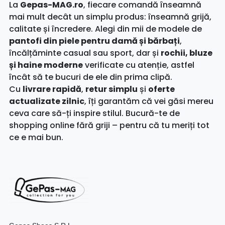
La
Gepas-MAG.ro
, fiecare comandă înseamnă
mai mult decât un simplu produs: înseamnă grijă,
calitate și încredere. Alegi din mii de modele de
pantofi din piele pentru damă și bărbați
,
încălțăminte casual sau sport, dar și
rochii, bluze
și haine moderne
verificate cu atenție, astfel
încât să te bucuri de ele din prima clipă.
Cu
livrare rapidă
,
retur simplu
și
oferte
actualizate zilnic
, îți garantăm că vei găsi mereu
ceva care să-ți inspire stilul. Bucură-te de
shopping online fără griji – pentru că tu meriți tot
ce e mai bun.