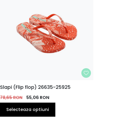
MARIME
Slapi (Flip flop) 26635-25925
35.5
37
38
39
EU
78,65
RON
EU
55,06
EU
RON
EU
Selecteaza optiuni