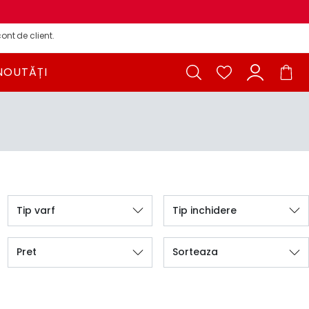
ont de client.
NOUTĂȚI
Tip varf
Tip inchidere
Pret
Sorteaza