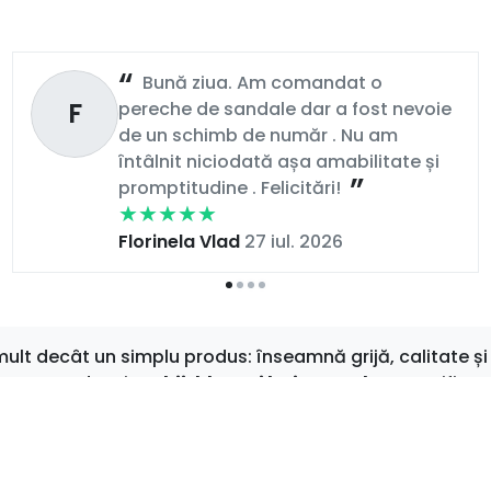
Bună ziua. Am comandat o
F
pereche de sandale dar a fost nevoie
de un schimb de număr . Nu am
întâlnit niciodată așa amabilitate și
promptitudine . Felicitări!
Florinela Vlad
27 iul. 2026
t decât un simplu produs: înseamnă grijă, calitate și 
au sport, dar și
rochii, bluze și haine moderne
verificat
 zilnic
, îți garantăm că vei găsi mereu ceva care să-ți i