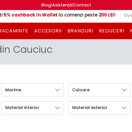
|
|
Blog
Asistență
Contact
ti
5% cashback în Wallet
la comenzi peste
200 LEI
!
Cu c
RACAMINTE
ACCESORII
BRANDURI
REDUCERI
din Cauciuc
Marime
Culoare
Material interior
Material exterior