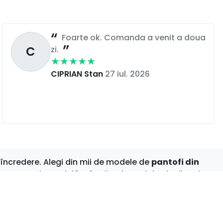
Foarte ok. Comanda a venit a doua
C
zi.
CIPRIAN Stan
27 iul. 2026
încredere. Alegi din mii de modele de
pantofi din
e cu atenție, astfel încât să te bucuri de ele din prima
nspire stilul. Bucură-te de shopping online fără griji –