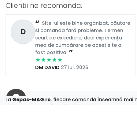
Clientii ne recomanda.
Site-ul este bine organizat, căutare
D
si comanda fără probleme. Termen
scurt de expediere, deci experiența
mea de cumpărare pe acest site a
fost pozitiva
DM DAVID
27 iul. 2026
La
Gepas-MAG.ro
, fiecare comandă înseamnă mai mul
piele pentru damă și bărbați
, încălțăminte casual s
clipă.
Cu
livrare rapidă
,
retur simplu
și
oferte actualizate
pentru că tu meriți tot ce e mai bun.