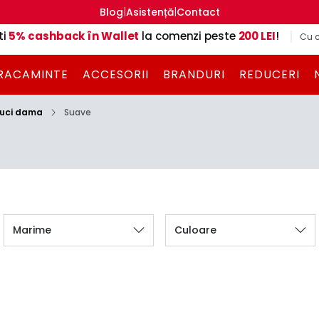
|
|
Blog
Asistență
Contact
ti
5% cashback în Wallet
la comenzi peste
200 LEI
!
Cu c
RACAMINTE
ACCESORII
BRANDURI
REDUCERI
uci dama
Suave
Marime
Culoare