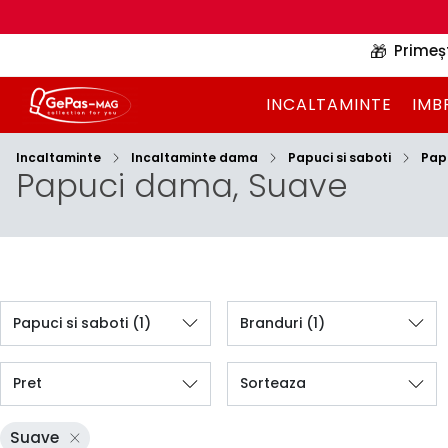
🎁
Primeș
INCALTAMINTE
IMB
Incaltaminte
Incaltaminte dama
Papuci si saboti
Pap
Papuci dama, Suave
Papuci si saboti
(1)
Branduri
(1)
Pret
Sorteaza
Suave