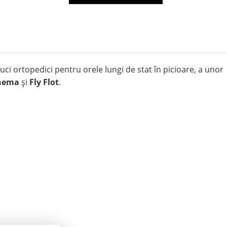
puci ortopedici pentru orele lungi de stat în picioare, a unor
anema
și
Fly Flot
.
🏠 Relaxare Acasă
După o zi grea, merită să te simți bine.
Papuci de casă:
Modele din material textil moale,
pufoase și călduroase pentru iarnă sau variante ușoare,
decupate, pentru sezonul cald.