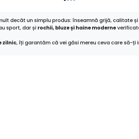
t decât un simplu produs: înseamnă grijă, calitate și 
au sport, dar și
rochii, bluze și haine moderne
verificat
 zilnic
, îți garantăm că vei găsi mereu ceva care să-ți i
Asistenta
Cont client
RE STOC
DESPRE NOI
INREGISTRARE
 DAMA
GARANTIA PRODUSELOR
CONTUL MEU
DAMA
POLITICA DE RETUR
WALLET
DAMA
FORMULAR DE RETUR
RECUPEREAZA C
BARBATI
LIVRARE SI RETUR
ISTORIC COMENZ
I TOC GROS
METODE DE PLATA
FAVORITE
 STILETTO
FOTO MAGAZIN
 PIELE NATURALA
MARTURII CLIENTI