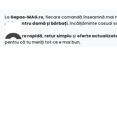
La
Gepas-MAG.ro
, fiecare comandă înseamnă mai mul
piele pentru damă și bărbați
, încălțăminte casual s
clipă.
Cu
livrare rapidă
,
retur simplu
și
oferte actualizate
pentru că tu meriți tot ce e mai bun.
Shop
LICHIDA
BOTINE
CIZME 
Gepas Shoes S.R.L.
GHETE 
CUI: RO40748389
GHETE 
Nr. Reg. Com: J2019000367282
PANTOF
Adresa magazine:
PANTOFI
Bulevardul Carol I, bl. M6B, Craiova
PANTOFI
B-dul Al. Cuza, nr.28, bl. CAM 4, Slatina