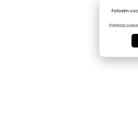
Folosim coo
Preferinte cookie
De ce să alegi papucii Gepas-Mag?
Calitate Certificată
Papucii din piele naturală de la
Leon
sunt recunoscuți pentru
durabilitate și capacitatea de a preveni oboseala piciorului.
✅
Branduri 100% Originale
🚚
Livrare Rapidă Națională
🔄
Retur Simplu