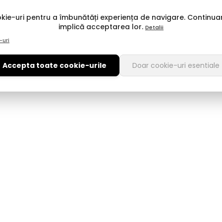
kie-uri pentru a îmbunătăți experiența de navigare. Continuar
implică acceptarea lor.
Detalii
-uri
Accepta toate cookie-urile
Doar cookie-uri esentiale
Design Variat
P
Gama noastră include papuci cu talpă joasă, papuci cu
D
platformă mică (pentru o postură corectă) și modele decupate
s
elegante.