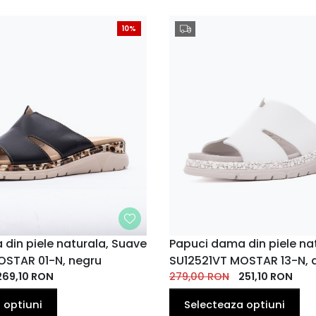
10%
din piele naturala, Suave
MARIME
Papuci dama din piele na
OSTAR 01-N, negru
SU12521VT MOSTAR 13-N, 
37
38
39
40
37
35
36
38
EU
EU
EU
EU
EU
269,10
RON
279,00
EU
RON
EU
251,10
RON
EU
41
 optiuni
Selecteaza optiuni
EU