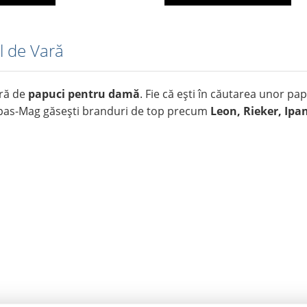
l de Vară
tră de
papuci pentru damă
. Fie că ești în căutarea unor pa
 Gepas-Mag găsești branduri de top precum
Leon, Rieker, Ip
☀️ Plajă, Piscină & Vacanță
Pregătește-te de concediu cu cele mai colorate modele:
Ipanema & Grendha:
Șlapi și papuci din materiale
flexibile, rezistente la apă. Designurile cu barete elegante
sau aplicații florale îi fac potriviți și pentru o rochie de
vară.
Rider:
Papuci sport, robuști și aderenți pentru piscină.