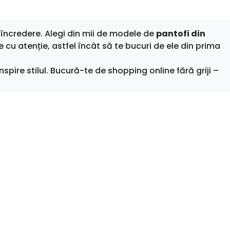
încredere. Alegi din mii de modele de
pantofi din
e cu atenție, astfel încât să te bucuri de ele din prima
nspire stilul. Bucură-te de shopping online fără griji –
Rămâi la curent cu ultimele tendințe
Fii la curent cu toate promotiile si produsele noi
din magazin!
ONT
Email
I