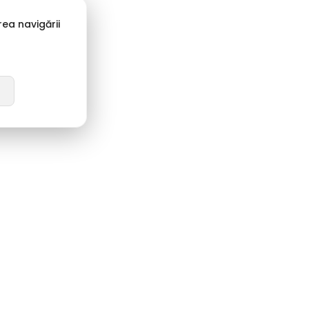
ea navigării
entru Orice Ocazie
e la papucii practici de grădină, la șlapii moderni de festival
au papucii ortopedici de spital – avem tot ce ai nevoie.