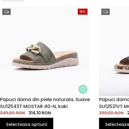
10%
MARIME
Papuci dama din piele naturala, Suave
MARIME
Papuci dama 
SU12543T MOSTAR 40-N, kaki
SU12521VT M
36
37
38
39
40
41
35
36
EU
EU
EU
EU
EU
EU
349,00
RON
314,10
RON
299,00
EU
RON
EU
41
Selecteaza optiuni
Selecteaza
EU