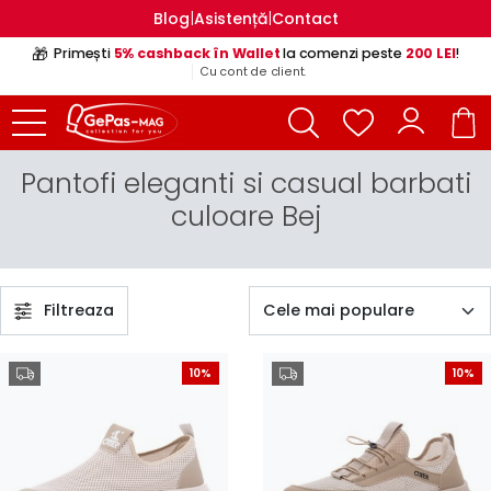
|
|
Blog
Asistență
Contact
🎁
Primești
5% cashback în Wallet
la comenzi peste
200 LEI
!
Cu cont de client.
Pantofi eleganti si casual barbati
culoare Bej
Filtreaza
10%
10%