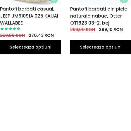
MARIME
Pantofi barbati casual,
MARIME
Pantofi barbati din piele
JEEP JM61091A 025 KAUAI
40
41
42
43
naturala nabuc, Otter
40
42
44
41
43
44
EU
EU
EU
EU
EU
EU
EU
EU
EU
EU
WALLABEE
OT1823 03-2, bej
45
45
299,00
RON
269,10
RON
EU
EU
359,00
RON
276,43
RON
Selecteaza optiuni
Selecteaza optiuni