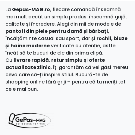
La
Gepas-MAG.ro
, fiecare comandă înseamnă
mai mult decât un simplu produs: înseamnă grijă,
calitate și încredere. Alegi din mii de modele de
pantofi din piele pentru damă și bărbați
,
încălțăminte casual sau sport, dar și
rochii, bluze
și haine moderne
verificate cu atenție, astfel
încât să te bucuri de ele din prima clipă.
Cu
livrare rapidă
,
retur simplu
și
oferte
actualizate zilnic
, îți garantăm că vei găsi mereu
ceva care să-ți inspire stilul. Bucură-te de
shopping online fără griji – pentru că tu meriți tot
ce e mai bun.