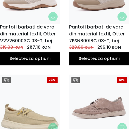
MARIME
Pantofi barbati de vara
MARIME
Pantofi barbati de vara
din material textil, Otter
38
39
41
42
din material textil, Otter
39
41
40
40
42
43
EU
EU
EU
EU
EU
EU
EU
EU
EU
EU
V2V260003C 03-T, bej
7FSN80018C 03-T, bej
44
43
319,00
RON
287,10
RON
329,00
RON
296,10
RON
EU
EU
Selecteaza optiuni
Selecteaza optiuni
23%
10%