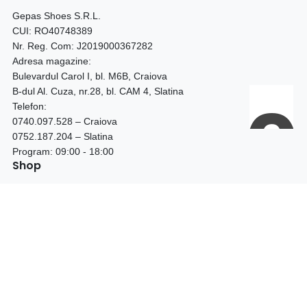
Gepas Shoes S.R.L.
CUI: RO40748389
Nr. Reg. Com: J2019000367282
Adresa magazine:
Bulevardul Carol I, bl. M6B, Craiova
B-dul Al. Cuza, nr.28, bl. CAM 4, Slatina
Telefon:
0740.097.528 – Craiova
0752.187.204 – Slatina
Program: 09:00 - 18:00
Shop
LICHIDARE STOC
BOTINE DAMA
CIZME DAMA
GHETE DAMA
GHETE BARBATI
PANTOFI TOC GROS
PANTOFI STILETTO
PANTOFI PIELE NATURALA
PANTOFI PIELE INTOARSA