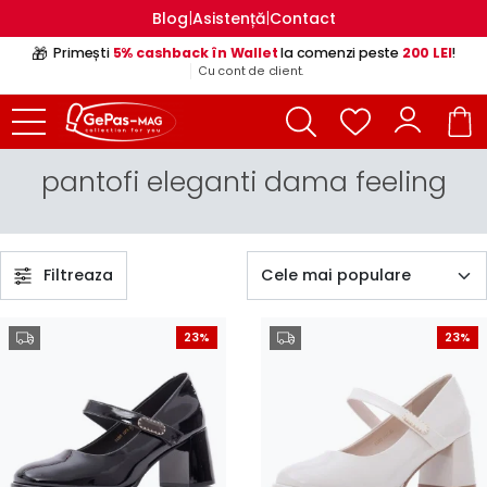
|
|
Blog
Asistență
Contact
🎁
Primești
5% cashback în Wallet
la comenzi peste
200 LEI
!
Cu cont de client.
pantofi eleganti dama feeling
Filtreaza
23%
23%