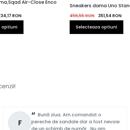
ma,Sqad Air-Close Enco
MARIME
Sneakers dama Uno Stan
36
37
37
38
39
40
35
38
EU
EU
234,17
EU
RON
EU
EU
EU
456,55
EU
RON
351,54
RON
EU
41
 optiuni
Selecteaza optiuni
EU
enzii!
Bună ziua. Am comandat o
F
pereche de sandale dar a fost nevoie
de un schimb de număr . Nu am