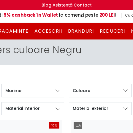
|
|
Blog
Asistență
Contact
ti
5% cashback în Wallet
la comenzi peste
200 LEI
!
Cu c
RACAMINTE
ACCESORII
BRANDURI
REDUCERI
rs culoare Negru
Marime
Culoare
Material interior
Material exterior
10%