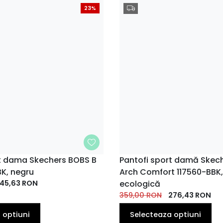
23%
rt dama Skechers BOBS B
MARIME
Pantofi sport damă Skec
BK, negru
Arch Comfort 117560-BBK, 
36.5
37
37.5
36
36.5
37
38
35
EU
EU
EU
EU
EU
EU
45,63
RON
EU
ecologică
EU
359,00
RON
276,43
RON
41
38.5
39
40
39
40
EU
EU
EU
EU
EU
EU
 optiuni
Selecteaza optiuni