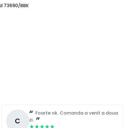
d 73690/BBK
39
40
EU
EU
Foarte ok. Comanda a venit a doua
C
zi.