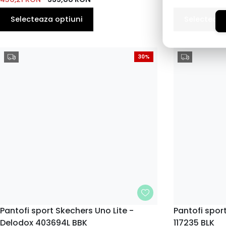
41
41
EU
EU
Selecteaza optiuni
Selecteaza
30%
MARIME
Pantofi sport Skechers Uno Lite -
MARIME
Pantofi spor
Delodox 403694L BBK
117235 BLK
36
36
33
34
35
37
38
35