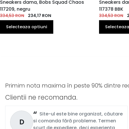
MARIME
Sneakers dama, Bobs Squad Chaos
MARIME
Sneakers da
117209, negru
117378 BBK
35
36
36
37
38
39
40
35
EU
EU
334,53
RON
EU
234,17
EU
RON
EU
EU
EU
334,53
EU
RON
41
41
Selecteaza optiuni
Selecteaza
EU
EU
Primim nota maxima în peste 90% dintre rec
Clientii ne recomanda.
Site-ul este bine organizat, căutare
D
si comanda fără probleme. Termen
scurt de expediere, deci experiența