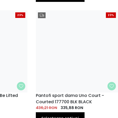
23%
23%
Be Lifted
MARIME
Pantofi sport dama Uno Court -
Courted 177700 BLK BLACK
39
40
35
36
39
40
37
38
EU
EU
EU
EU
EU
EU
436,21
RON
335,88
EU
RON
EU
41
EU