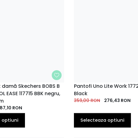
rt damă Skechers BOBS B
MARIME
Pantofi Uno Lite Work 177
OL EASE 117715 BBK negru,
Black
36.5
37
35
37
37.5
38
36
36.5
EU
EU
EU
EU
am
EU
EU
359,00
RON
EU
276,43
EU
RON
87,10
RON
39
40
41
38.5
39
40
EU
EU
EU
EU
EU
EU
 optiuni
Selecteaza optiuni