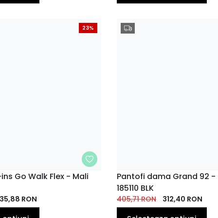
23%
ins Go Walk Flex - Mali
MARIME
Pantofi dama Grand 92 - 
185110 BLK
39
35
38
40
41
36
37
38
EU
EU
35,88
EU
RON
EU
EU
405,71
RON
EU
312,40
EU
RON
EU
41
EU