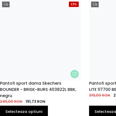
23%
MARIME
Pantofi sport dama Skechers
MARIME
Pantofi spo
BOUNDER - BRISK-BURS 403822L BBK,
LITE 117700 B
36
39
35
36
36.5
37
37.5
38
EU
EU
EU
EU
negru
EU
EU
EU
EU
319,00
RON
2
249,00
RON
191,73
RON
40
38.5
EU
EU
Selecteaza optiuni
Selecteaza