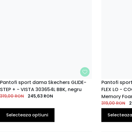
MARIME
Pantofi sport dama Skechers GLIDE-
MARIME
Pantofi spo
STEP + - VISTA 303654L BBK, negru
FLEX LO - CO
36
36.5
37
37.5
38
39
35
36
EU
EU
EU
EU
EU
EU
EU
EU
319,00
RON
245,63
RON
Memory Fo
319,00
RON
2
40
38.5
EU
EU
Selecteaza optiuni
Selecteaza