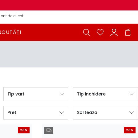
ont de client.
NOUTĂȚI
Tip varf
Tip inchidere
Pret
Sorteaza
23%
23%