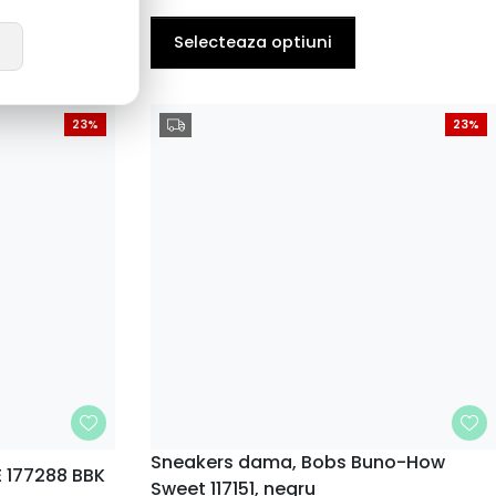
41
EU
Selecteaza optiuni
23%
23%
MARIME
Sneakers dama, Bobs Buno-How
E 177288 BBK
Sweet 117151, negru
35
37
39
40
36
38
39
40