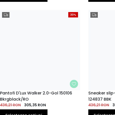
30%
MARIME
Pantofi D'Lux Walker 2.0-Gol 150106
MARIME
Sneaker slip-
Bkrgblack/RO
124837 BBK
36
35
36
37
38
39
40
37
EU
436,21
EU
RON
EU
305,35
EU
RON
EU
EU
EU
436,21
RON
EU
3
41
EU