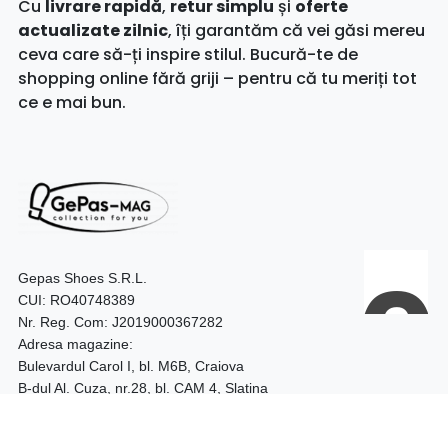
Cu
livrare rapidă
,
retur simplu
și
oferte
actualizate zilnic
, îți garantăm că vei găsi mereu
ceva care să-ți inspire stilul. Bucură-te de
shopping online fără griji – pentru că tu meriți tot
ce e mai bun.
Gepas Shoes S.R.L.
CUI: RO40748389
Nr. Reg. Com: J2019000367282
Adresa magazine:
Bulevardul Carol I, bl. M6B, Craiova
B-dul Al. Cuza, nr.28, bl. CAM 4, Slatina
Telefon:
0740.097.528 – Craiova