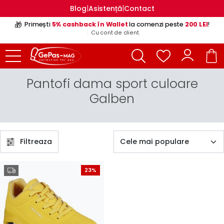
|
|
Blog
Asistență
Contact
🎁
Primești
5% cashback în Wallet
la comenzi peste
200 LEI
!
Cu cont de client.
Pantofi dama sport culoare
Galben
Filtreaza
23%