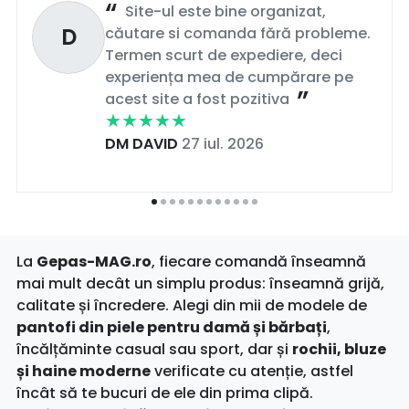
Site-ul este bine organizat,
D
căutare si comanda fără probleme.
Termen scurt de expediere, deci
experiența mea de cumpărare pe
acest site a fost pozitiva
DM DAVID
27 iul. 2026
La
Gepas-MAG.ro
, fiecare comandă înseamnă
mai mult decât un simplu produs: înseamnă grijă,
calitate și încredere. Alegi din mii de modele de
pantofi din piele pentru damă și bărbați
,
încălțăminte casual sau sport, dar și
rochii, bluze
și haine moderne
verificate cu atenție, astfel
încât să te bucuri de ele din prima clipă.