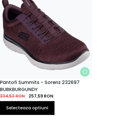
MARIME
Pantofi Summits - Sorenz 232697
BUBKBURGUNDY
40
42
43
44
39
41
EU
EU
EU
EU
334,53
EU
RON
257,59
EU
RON
45
46
Selecteaza optiuni
EU
EU