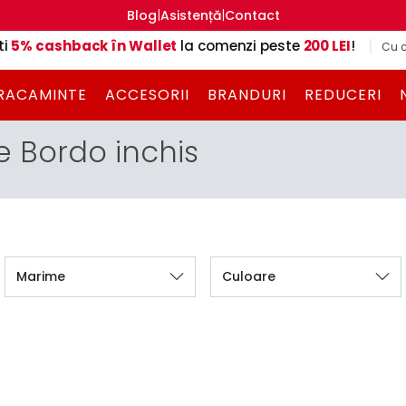
|
|
Blog
Asistență
Contact
ti
5% cashback în Wallet
la comenzi peste
200 LEI
!
Cu c
RACAMINTE
ACCESORII
BRANDURI
REDUCERI
e Bordo inchis
Marime
Culoare