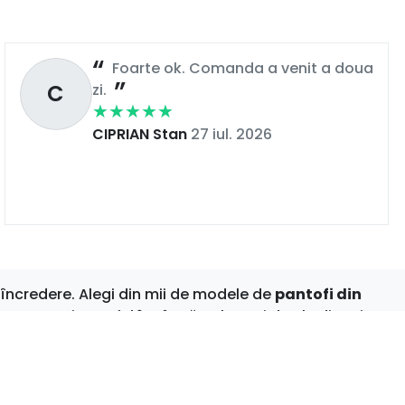
Foarte ok. Comanda a venit a doua
C
zi.
CIPRIAN Stan
27 iul. 2026
încredere. Alegi din mii de modele de
pantofi din
e cu atenție, astfel încât să te bucuri de ele din prima
nspire stilul. Bucură-te de shopping online fără griji –