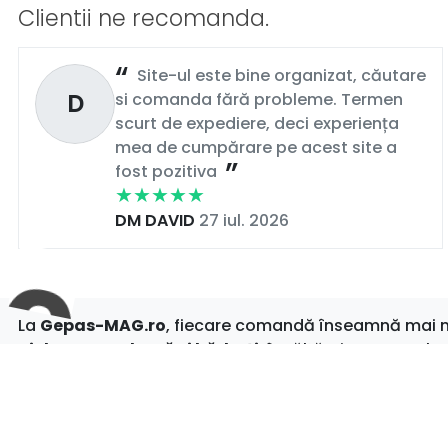
Clientii ne recomanda.
Site-ul este bine organizat, căutare
D
si comanda fără probleme. Termen
scurt de expediere, deci experiența
mea de cumpărare pe acest site a
fost pozitiva
DM DAVID
27 iul. 2026
La
Gepas-MAG.ro
, fiecare comandă înseamnă mai mul
piele pentru damă și bărbați
, încălțăminte casual s
clipă.
Cu
livrare rapidă
,
retur simplu
și
oferte actualizate
pentru că tu meriți tot ce e mai bun.