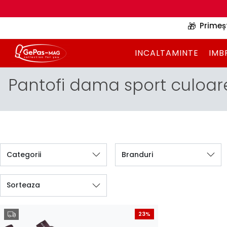
🎁
Primeș
INCALTAMINTE
IMB
Pantofi dama sport culoar
Categorii
Branduri
Sorteaza
23%