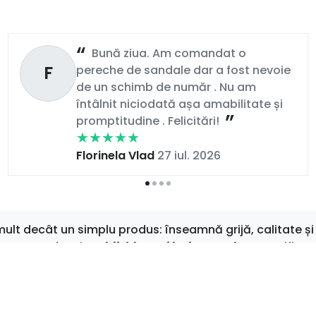
Bună ziua. Am comandat o
F
pereche de sandale dar a fost nevoie
de un schimb de număr . Nu am
întâlnit niciodată așa amabilitate și
promptitudine . Felicitări!
Florinela Vlad
27 iul. 2026
t decât un simplu produs: înseamnă grijă, calitate și 
au sport, dar și
rochii, bluze și haine moderne
verificat
 zilnic
, îți garantăm că vei găsi mereu ceva care să-ți i