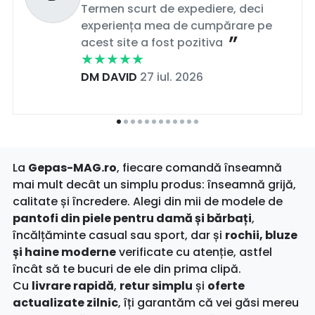
Termen scurt de expediere, deci
experiența mea de cumpărare pe
acest site a fost pozitiva
DM DAVID
27 iul. 2026
La
Gepas-MAG.ro
, fiecare comandă înseamnă
mai mult decât un simplu produs: înseamnă grijă,
calitate și încredere. Alegi din mii de modele de
pantofi din piele pentru damă și bărbați
,
încălțăminte casual sau sport, dar și
rochii, bluze
și haine moderne
verificate cu atenție, astfel
încât să te bucuri de ele din prima clipă.
Cu
livrare rapidă
,
retur simplu
și
oferte
actualizate zilnic
, îți garantăm că vei găsi mereu