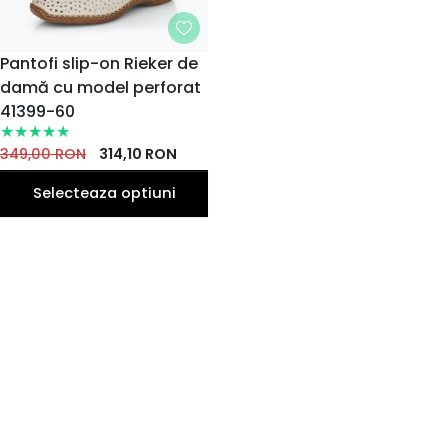
MARIME
Pantofi slip-on Rieker de
damă cu model perforat
36
37
39
40
38
EU
EU
EU
EU
EU
41399-60
41
42
EU
EU
349,00
RON
314,10
RON
Selecteaza optiuni