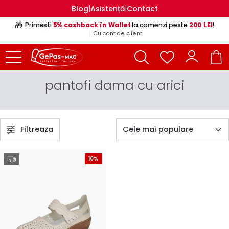
|
|
Blog
Asistență
Contact
🎁
Primești
5% cashback în Wallet
la comenzi peste
200 LEI
!
Cu cont de client.
pantofi dama cu arici
Filtreaza
10%