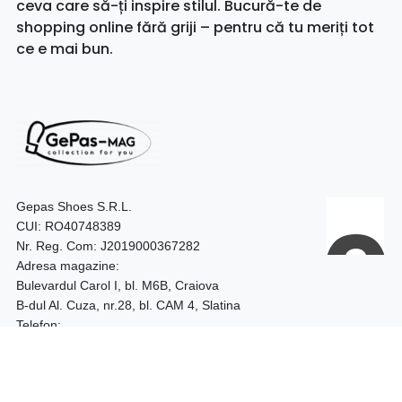
ceva care să-ți inspire stilul. Bucură-te de
shopping online fără griji – pentru că tu meriți tot
ce e mai bun.
Gepas Shoes S.R.L.
CUI: RO40748389
Nr. Reg. Com: J2019000367282
Adresa magazine:
Bulevardul Carol I, bl. M6B, Craiova
B-dul Al. Cuza, nr.28, bl. CAM 4, Slatina
Telefon:
0740.097.528 – Craiova
0752.187.204 – Slatina
Program: 09:00 - 18:00