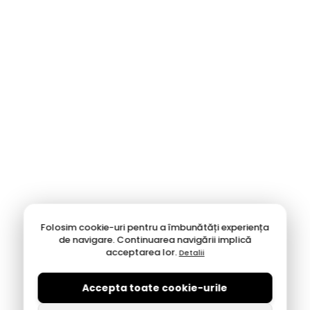
și oferă o susținere excelentă a piciorului. Merg excelent
toamna și primăvara.
Pantofi cu perforații:
Alternativa perfectă la sandale
pentru zilele calde când trebuie să ai piciorul acoperit,
dar aerisit.
Pantofi cu arici (Velcro):
Practici și rapizi, ideali pentru
persoanele care își doresc o încălțare ușoară, fără efort.
✅
Produse 100% Originale
🚚
Livrare Rapidă în Toată Țara
🔄
Retur Simplu & Rapid
Folosim cookie-uri pentru a îmbunătăți experiența
de navigare. Continuarea navigării implică
acceptarea lor.
Detalii
Accepta toate cookie-urile