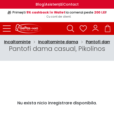
|
|
Blog
Asistență
Contact
🎁
Primești
5% cashback în Wallet
la comenzi peste
200 LEI
!
Cu cont de client.
Incaltaminte
Incaltaminte dama
Pantofi dama
Pantofi dama casual, Pikolinos
Nu exista nicio inregistrare disponibila.