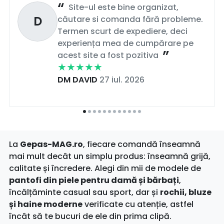
Site-ul este bine organizat,
D
căutare si comanda fără probleme.
Termen scurt de expediere, deci
experiența mea de cumpărare pe
acest site a fost pozitiva
DM DAVID
27 iul. 2026
La
Gepas-MAG.ro
, fiecare comandă înseamnă
mai mult decât un simplu produs: înseamnă grijă,
calitate și încredere. Alegi din mii de modele de
pantofi din piele pentru damă și bărbați
,
încălțăminte casual sau sport, dar și
rochii, bluze
și haine moderne
verificate cu atenție, astfel
încât să te bucuri de ele din prima clipă.