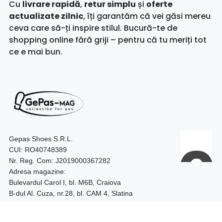
Cu
livrare rapidă
,
retur simplu
și
oferte
actualizate zilnic
, îți garantăm că vei găsi mereu
ceva care să-ți inspire stilul. Bucură-te de
shopping online fără griji – pentru că tu meriți tot
ce e mai bun.
Gepas Shoes S.R.L.
CUI: RO40748389
Nr. Reg. Com: J2019000367282
Adresa magazine:
Bulevardul Carol I, bl. M6B, Craiova
B-dul Al. Cuza, nr.28, bl. CAM 4, Slatina
Telefon:
0740.097.528 – Craiova