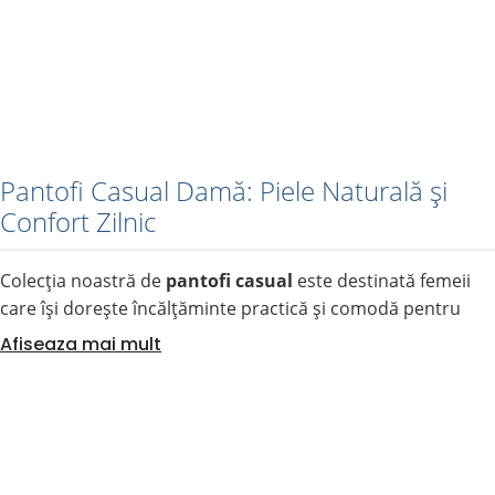
Pantofi Casual Damă: Piele Naturală și
Confort Zilnic
Colecția noastră de
pantofi casual
este destinată femeii
care își dorește încălțăminte practică și comodă pentru
întreaga zi. Găsești aici modele versatile cu șiret, arici sau
Afiseaza mai mult
perforații, realizate din materiale de calitate, ideale pentru
ținutele de zi cu zi sau pentru birou.
Ce tip de pantof casual cauți?