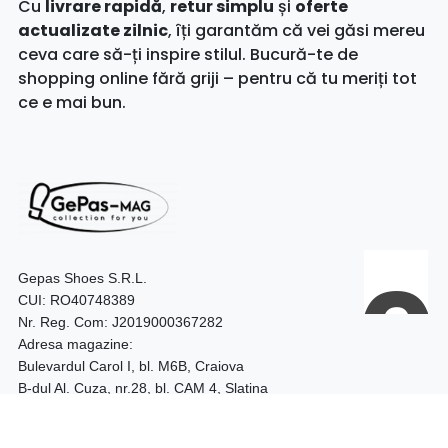
Cu
livrare rapidă
,
retur simplu
și
oferte
actualizate zilnic
, îți garantăm că vei găsi mereu
ceva care să-ți inspire stilul. Bucură-te de
shopping online fără griji – pentru că tu meriți tot
ce e mai bun.
Gepas Shoes S.R.L.
CUI: RO40748389
Nr. Reg. Com: J2019000367282
Adresa magazine:
Bulevardul Carol I, bl. M6B, Craiova
B-dul Al. Cuza, nr.28, bl. CAM 4, Slatina
Telefon:
0740.097.528 – Craiova