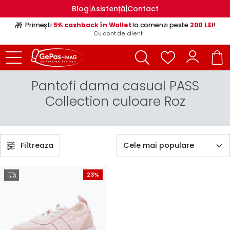
|
|
Blog
Asistență
Contact
🎁
Primești
5% cashback în Wallet
la comenzi peste
200 LEI
!
Cu cont de client.
Pantofi dama casual PASS
Collection culoare Roz
Filtreaza
23%