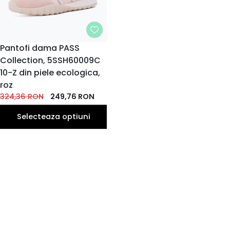
MARIME
Pantofi dama PASS
Collection, 5SSH60009C
35
36
38
39
37
EU
EU
EU
EU
EU
10-Z din piele ecologica,
40
roz
EU
324,36
RON
249,76
RON
Selecteaza optiuni