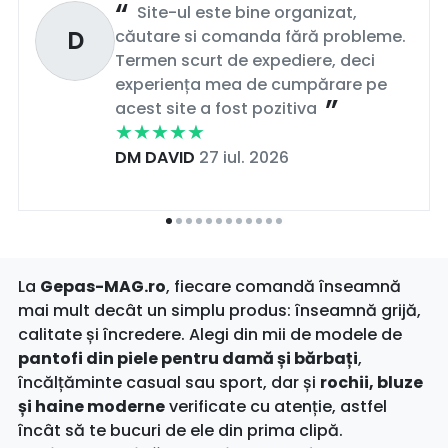
Site-ul este bine organizat,
D
căutare si comanda fără probleme.
Termen scurt de expediere, deci
experiența mea de cumpărare pe
acest site a fost pozitiva
DM DAVID
27 iul. 2026
La
Gepas-MAG.ro
, fiecare comandă înseamnă
mai mult decât un simplu produs: înseamnă grijă,
calitate și încredere. Alegi din mii de modele de
pantofi din piele pentru damă și bărbați
,
încălțăminte casual sau sport, dar și
rochii, bluze
și haine moderne
verificate cu atenție, astfel
încât să te bucuri de ele din prima clipă.