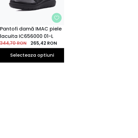
MARIME
Pantofi damă IMAC piele
lacuita IC656000 01-L
35
36
37
38
39
EU
EU
EU
EU
EU
344,70
RON
265,42
RON
42
40
41
EU
EU
EU
Selecteaza optiuni