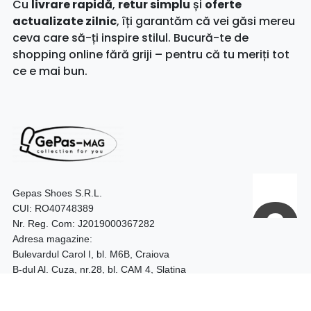
Cu
livrare rapidă
,
retur simplu
și
oferte
actualizate zilnic
, îți garantăm că vei găsi mereu
ceva care să-ți inspire stilul. Bucură-te de
shopping online fără griji – pentru că tu meriți tot
ce e mai bun.
Gepas Shoes S.R.L.
CUI: RO40748389
Nr. Reg. Com: J2019000367282
Adresa magazine:
Bulevardul Carol I, bl. M6B, Craiova
B-dul Al. Cuza, nr.28, bl. CAM 4, Slatina
Telefon:
0740.097.528 – Craiova