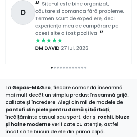
Site-ul este bine organizat,
D
căutare si comanda fără probleme.
Termen scurt de expediere, deci
experiența mea de cumpărare pe
acest site a fost pozitiva
DM DAVID
27 iul. 2026
La
Gepas-MAG.ro
, fiecare comandă înseamnă
mai mult decât un simplu produs: înseamnă grijă,
calitate și încredere. Alegi din mii de modele de
pantofi din piele pentru damă și bărbați
,
încălțăminte casual sau sport, dar și
rochii, bluze
și haine moderne
verificate cu atenție, astfel
încât să te bucuri de ele din prima clipă.