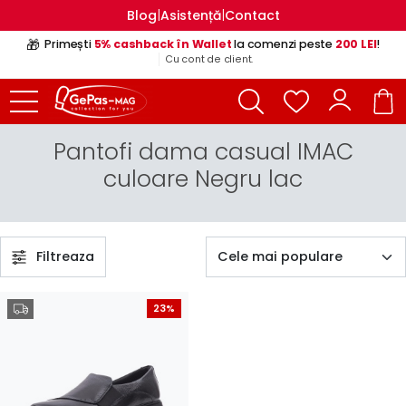
|
|
Blog
Asistență
Contact
🎁
Primești
5% cashback în Wallet
la comenzi peste
200 LEI
!
Cu cont de client.
Pantofi dama casual IMAC
culoare Negru lac
Filtreaza
23%