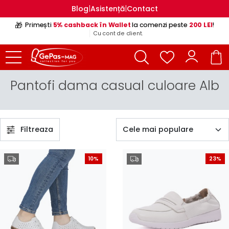
|
|
Blog
Asistență
Contact
🎁
Primești
5% cashback în Wallet
la comenzi peste
200 LEI
!
Cu cont de client.
Pantofi dama casual culoare Alb
Filtreaza
10%
23%