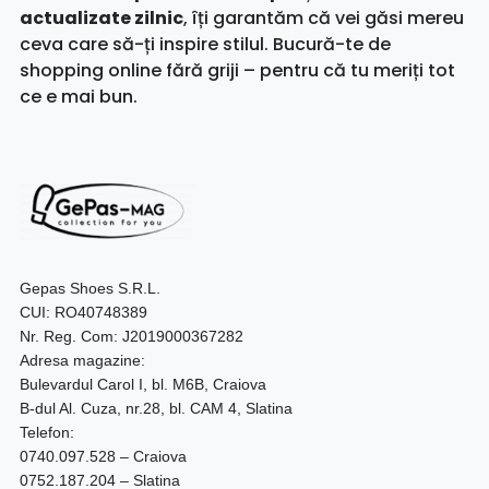
actualizate zilnic
, îți garantăm că vei găsi mereu
ceva care să-ți inspire stilul. Bucură-te de
shopping online fără griji – pentru că tu meriți tot
ce e mai bun.
Gepas Shoes S.R.L.
CUI: RO40748389
Nr. Reg. Com: J2019000367282
Adresa magazine:
Bulevardul Carol I, bl. M6B, Craiova
B-dul Al. Cuza, nr.28, bl. CAM 4, Slatina
Telefon:
0740.097.528 – Craiova
0752.187.204 – Slatina