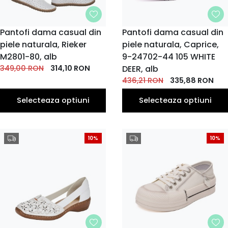
MARIME
Pantofi dama casual din
MARIME
Pantofi dama casual din
piele naturala, Rieker
39
40
piele naturala, Caprice,
36
36
37
38
37
38
39
40
EU
EU
EU
EU
EU
EU
EU
EU
EU
EU
M2801-80, alb
9-24702-44 105 WHITE
41
41
349,00
RON
314,10
RON
DEER, alb
EU
EU
436,21
RON
335,88
RON
Selecteaza optiuni
Selecteaza optiuni
10%
10%