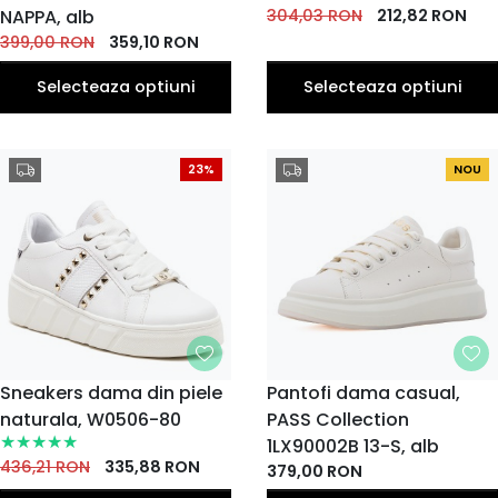
41
39
40
NAPPA, alb
304,03
RON
212,82
RON
EU
EU
EU
399,00
RON
359,10
RON
Selecteaza optiuni
Selecteaza optiuni
23%
NOU
MARIME
Sneakers dama din piele
MARIME
Pantofi dama casual,
naturala, W0506-80
36
37
PASS Collection
35
38
39
40
36
37
38
39
EU
EU
EU
EU
EU
EU
EU
EU
EU
EU
1LX90002B 13-S, alb
41
40
436,21
RON
335,88
RON
379,00
RON
EU
EU