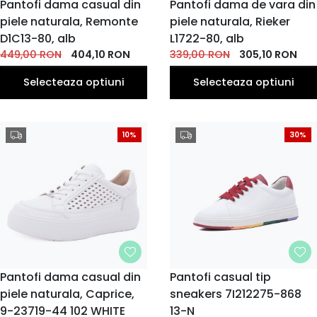
MARIME
Pantofi dama casual din
MARIME
Pantofi dama de vara din
piele naturala, Remonte
piele naturala, Rieker
36
37
39
36
37
38
39
40
38
40
EU
EU
EU
EU
EU
EU
EU
EU
EU
EU
D1C13-80, alb
L1722-80, alb
41
41
449,00
RON
404,10
RON
339,00
RON
305,10
RON
EU
EU
Selecteaza optiuni
Selecteaza optiuni
10%
30%
MARIME
Pantofi dama casual din
MARIME
Pantofi casual tip
piele naturala, Caprice,
36
37
38
38.5
sneakers 7I212275-868
37
38
39
40
37.5
36
EU
EU
EU
EU
EU
EU
EU
EU
EU
EU
9-23719-44 102 WHITE
13-N