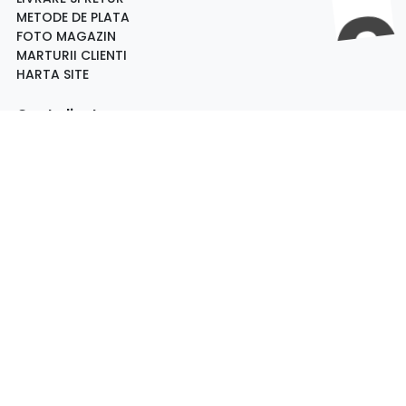
METODE DE PLATA
FOTO MAGAZIN
MARTURII CLIENTI
HARTA SITE
Cont client
INREGISTRARE
CONTUL MEU
WALLET
RECUPEREAZA CONT
ISTORIC COMENZI
FAVORITE
Rămâi la curent cu ultimele tendințe
Fii la curent cu toate promotiile si produsele noi din
magazin!
Email