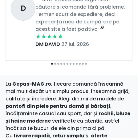
D
căutare si comanda fără probleme.
Termen scurt de expediere, deci
experiența mea de cumpărare pe
acest site a fost pozitiva
DM DAVID
27 iul. 2026
La
Gepas-MAG.ro
, fiecare comandă înseamnă
mai mult decât un simplu produs: înseamnă grijă,
calitate și încredere. Alegi din mii de modele de
pantofi din piele pentru damă și bărbați
,
încălțăminte casual sau sport, dar și
rochii, bluze
și haine moderne
verificate cu atenție, astfel
încât să te bucuri de ele din prima clipă.
Cu
livrare rapidă
,
retur simplu
și
oferte