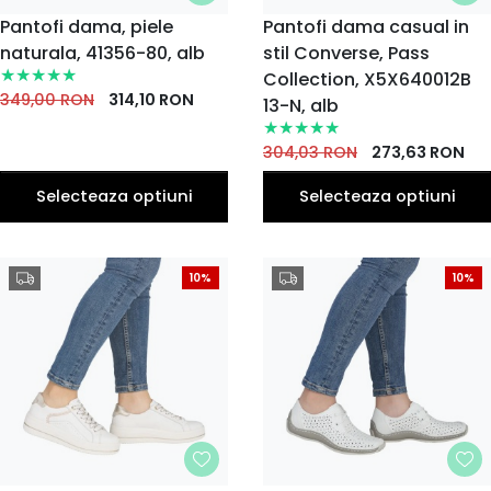
MARIME
Pantofi dama, piele
MARIME
Pantofi dama casual in
naturala, 41356-80, alb
36
37
39
stil Converse, Pass
35
36
37
39
38
40
38
EU
EU
EU
EU
EU
EU
EU
EU
EU
EU
Collection, X5X640012B
41
40
349,00
RON
314,10
RON
13-N, alb
EU
EU
304,03
RON
273,63
RON
Selecteaza optiuni
Selecteaza optiuni
10%
10%