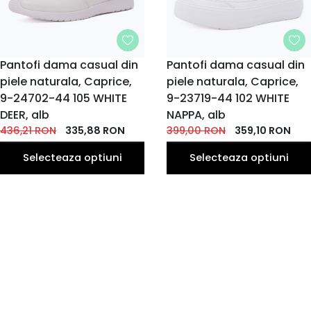
MARIME
Pantofi dama casual din
MARIME
Pantofi dama casual din
piele naturala, Caprice,
36
piele naturala, Caprice,
36
37
38
38.5
37
38
39
40
37.5
EU
EU
EU
EU
EU
EU
EU
EU
EU
EU
9-24702-44 105 WHITE
9-23719-44 102 WHITE
41
39
40
DEER, alb
NAPPA, alb
EU
EU
EU
436,21
RON
335,88
RON
399,00
RON
359,10
RON
Selecteaza optiuni
Selecteaza optiuni