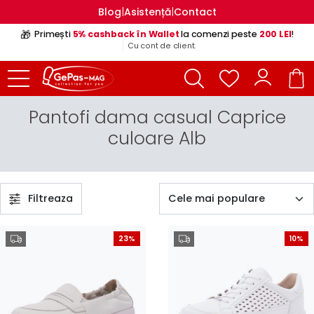
|
|
Blog
Asistență
Contact
🎁
Primești
5% cashback în Wallet
la comenzi peste
200 LEI
!
Cu cont de client.
Pantofi dama casual Caprice
culoare Alb
Filtreaza
23%
10%