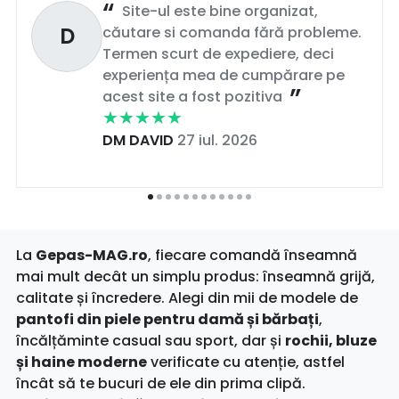
Site-ul este bine organizat,
D
căutare si comanda fără probleme.
Termen scurt de expediere, deci
experiența mea de cumpărare pe
acest site a fost pozitiva
DM DAVID
27 iul. 2026
La
Gepas-MAG.ro
, fiecare comandă înseamnă
mai mult decât un simplu produs: înseamnă grijă,
calitate și încredere. Alegi din mii de modele de
pantofi din piele pentru damă și bărbați
,
încălțăminte casual sau sport, dar și
rochii, bluze
și haine moderne
verificate cu atenție, astfel
încât să te bucuri de ele din prima clipă.