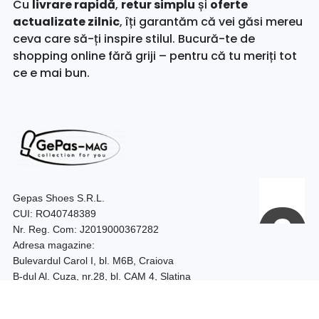
Cu
livrare rapidă
,
retur simplu
și
oferte
actualizate zilnic
, îți garantăm că vei găsi mereu
ceva care să-ți inspire stilul. Bucură-te de
shopping online fără griji – pentru că tu meriți tot
ce e mai bun.
Gepas Shoes S.R.L.
CUI: RO40748389
Nr. Reg. Com: J2019000367282
Adresa magazine:
Bulevardul Carol I, bl. M6B, Craiova
B-dul Al. Cuza, nr.28, bl. CAM 4, Slatina
Telefon:
0740.097.528 – Craiova