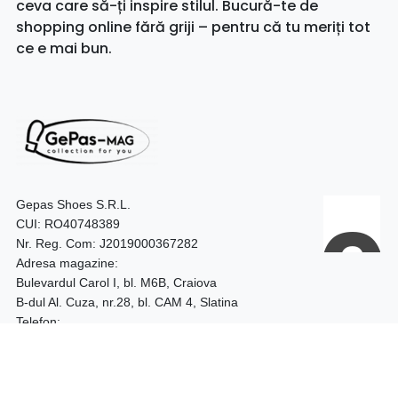
ceva care să-ți inspire stilul. Bucură-te de
shopping online fără griji – pentru că tu meriți tot
ce e mai bun.
Gepas Shoes S.R.L.
CUI: RO40748389
Nr. Reg. Com: J2019000367282
Adresa magazine:
Bulevardul Carol I, bl. M6B, Craiova
B-dul Al. Cuza, nr.28, bl. CAM 4, Slatina
Telefon:
0740.097.528 – Craiova
0752.187.204 – Slatina
Program: 09:00 - 18:00