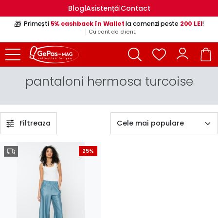
|
|
Blog
Asistență
Contact
🎁
Primești
5% cashback în Wallet
la comenzi peste
200 LEI
!
Cu cont de client.
pantaloni hermosa turcoise
Filtreaza
25%