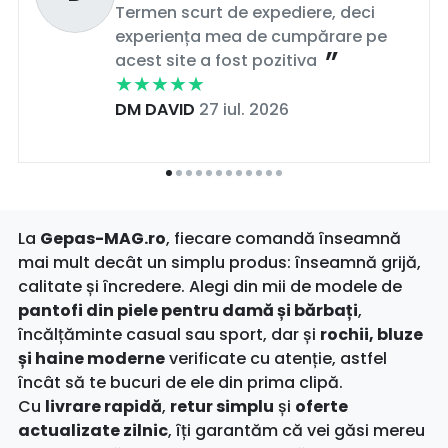
Termen scurt de expediere, deci
experiența mea de cumpărare pe
acest site a fost pozitiva
DM DAVID
27 iul. 2026
La
Gepas-MAG.ro
, fiecare comandă înseamnă
mai mult decât un simplu produs: înseamnă grijă,
calitate și încredere. Alegi din mii de modele de
pantofi din piele pentru damă și bărbați
,
încălțăminte casual sau sport, dar și
rochii, bluze
și haine moderne
verificate cu atenție, astfel
încât să te bucuri de ele din prima clipă.
Cu
livrare rapidă
,
retur simplu
și
oferte
actualizate zilnic
, îți garantăm că vei găsi mereu