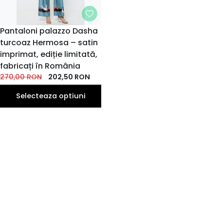
MARIME
Pantaloni palazzo Dasha
turcoaz Hermosa – satin
34
36
38
40
42
imprimat, ediție limitată,
fabricați în România
270,00
RON
202,50
RON
Selecteaza optiuni