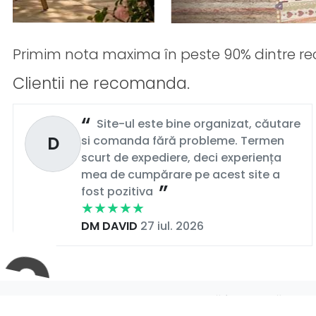
Primim nota maxima în peste 90% dintre rec
Clientii ne recomanda.
Site-ul este bine organizat, căutare
D
si comanda fără probleme. Termen
scurt de expediere, deci experiența
mea de cumpărare pe acest site a
fost pozitiva
DM DAVID
27 iul. 2026
La
Gepas-MAG.ro
, fiecare comandă înseamnă mai mul