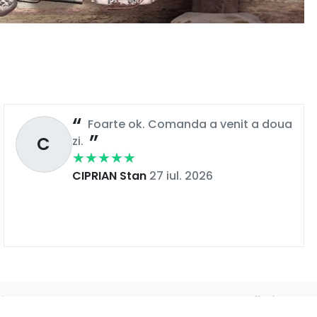
Foarte ok. Comanda a venit a doua
C
zi.
CIPRIAN Stan
27 iul. 2026
încredere. Alegi din mii de modele de
pantofi din