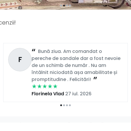
enzii!
Bună ziua. Am comandat o
F
pereche de sandale dar a fost nevoie
de un schimb de număr . Nu am
întâlnit niciodată așa amabilitate și
promptitudine . Felicitări!
Florinela Vlad
27 iul. 2026
t decât un simplu produs: înseamnă grijă, calitate și 