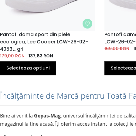
MARIME
Pantofi dama sport din piele
MARIME
Pantofi dama
ecologica, Lee Cooper LCW-26-02-
LCW-26-02-4
37
38
39
40
41
37
38
EU
EU
EU
EU
4053L, gri
EU
169,00
EU
RON
EU
1
179,00
RON
137,83
RON
Selecteaza optiuni
Selecteaza
Încălțăminte de Marcă pentru Toată Fam
Bine ai venit la
Gepas-Mag
, universul încălțămintei de calit
magazinul la tine acasă. Îți oferim acces instant la colecțiil