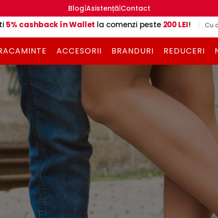
|
|
Blog
Asistență
Contact
ti
5% cashback în Wallet
la comenzi peste
200 LEI
!
Cu c
RACAMINTE
ACCESORII
BRANDURI
REDUCERI