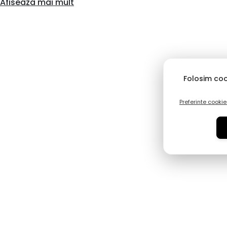
Afiseaza mai mult
🚚 Livrăm oriunde în România!
Nu contează distanța. Produsele pleacă din depozitul nostru cent
Suntem mândri să îți oferim un portofoliu vast, care include
Folosim coo
Confort & Tehnologie:
Rieker, Skechers, Remonte, Caprice, Imac
Preferinte cookie
👠 Pentru Ea: Eleganță și Relaxare
Femeia modernă are nevoie de diversitate. Colecția noastr
îmbină estetica brandurilor precum
Epica
sau
Karisma
cu 
Confort Absolut:
Pantofi
Rieker
și
Remonte
cu tehnolog
pentru o senzație de plutire.
Office & Ocazie:
Modele rafinate de la
Tamaris, Otter
s
stabilitate și stil.