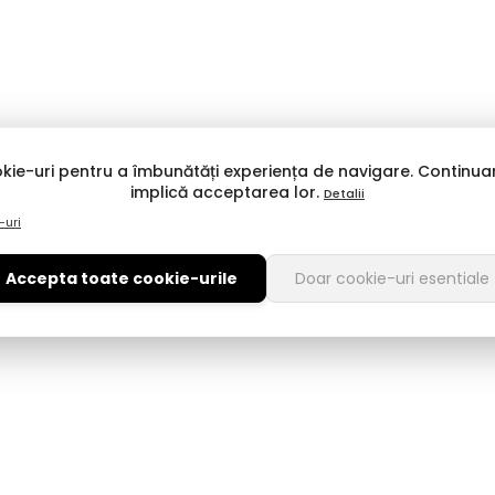
ral direct către ușa ta.
:
kie-uri pentru a îmbunătăți experiența de navigare. Continuar
Stil & Eleganță:
Epica, Tamaris, Otter, Gryxx, Feeling, Karisma
T
implică acceptarea lor.
Detalii
-uri
👞 Pentru El: Robustete ș
Accepta toate cookie-urile
Doar cookie-uri esentiale
ă de
încălțăminte de damă
Pentru bărbați, punem accent
tehnologia confortului:
bărbați
include:
ie Antistress, sau
Caprice
Casual & Sport:
Celebri
Sk
la
Imac
sau
Feeling
.
au
Gryxx
, care oferă
Business & Elegant:
Pantof
office.