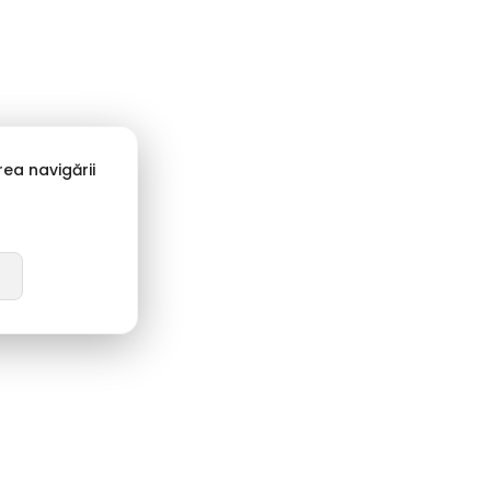
ea navigării
radiție & Calitate:
Pass Collection, Dogati, Caribu
i Stil Masculin
 pe durabilitate și calapod corect. Gama de
încălțăminte
echers
(inclusiv Hands Free Slip-ins) și modelele ușoare de
i din piele naturală
Otter
sau
Caribu
, ideali pentru ținutele