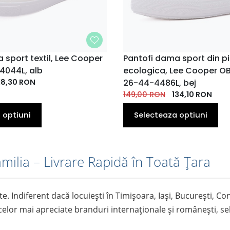
 sport textil, Lee Cooper
MARIME
Pantofi dama sport din pi
044L, alb
ecologica, Lee Cooper O
40
39
36
37
38
39
EU
18,30
EU
RON
26-44-4486L, bej
EU
EU
EU
EU
149,00
RON
134,10
RON
 optiuni
Selecteaza optiuni
ilia – Livrare Rapidă în Toată Țara
ate. Indiferent dacă locuiești în Timișoara, Iași, București, 
e celor mai apreciate branduri internaționale și românești, se