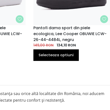
ele
MARIME
Pantofi dama sport din piele
BUWIE LCW-
ecologica, Lee Cooper OBUWIE LCW-
41
37
38
39
40
41
40
36
EU
EU
EU
EU
EU
EU
EU
26-44-4484L, negru
EU
149,00
RON
134,10
RON
Selecteaza optiuni
Constanța sau orice altă localitate din România, noi aducem
lectate pentru confort și rezistență.