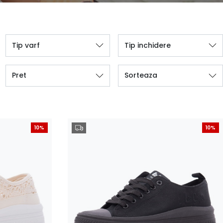
Tip varf
Tip inchidere
Pret
Sorteaza
10%
10%