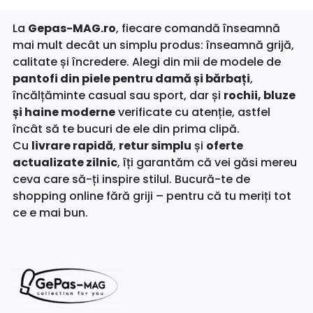
La
Gepas-MAG.ro
, fiecare comandă înseamnă
mai mult decât un simplu produs: înseamnă grijă,
calitate și încredere. Alegi din mii de modele de
pantofi din piele pentru damă și bărbați
,
încălțăminte casual sau sport, dar și
rochii, bluze
și haine moderne
verificate cu atenție, astfel
încât să te bucuri de ele din prima clipă.
Cu
livrare rapidă
,
retur simplu
și
oferte
actualizate zilnic
, îți garantăm că vei găsi mereu
ceva care să-ți inspire stilul. Bucură-te de
shopping online fără griji – pentru că tu meriți tot
ce e mai bun.