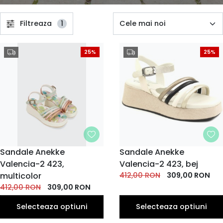
Filtreaza
1
25%
25%
MARIME
Sandale Anekke
MARIME
Sandale Anekke
Valencia-2 423,
36
37
38
40
Valencia-2 423, bej
39
36
37
38
39
40
EU
EU
EU
EU
EU
EU
EU
EU
EU
EU
multicolor
412,00
RON
309,00
RON
412,00
RON
309,00
RON
Selecteaza optiuni
Selecteaza optiuni