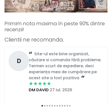
Comandă cu încredere!
Îți trimitem produsele rapid,
oriunde te-ai afla în țară.
Primim nota maxima în peste 90% dintre
✅ Branduri Originale (Otter, Rieker, Epica etc.)
recenzii!
✅ Livrare Națională 24-48h
✅ Retur Simplu
Clientii ne recomanda.
Site-ul este bine organizat,
D
căutare si comanda fără probleme.
Termen scurt de expediere, deci
experiența mea de cumpărare pe
acest site a fost pozitiva
DM DAVID
27 iul. 2026