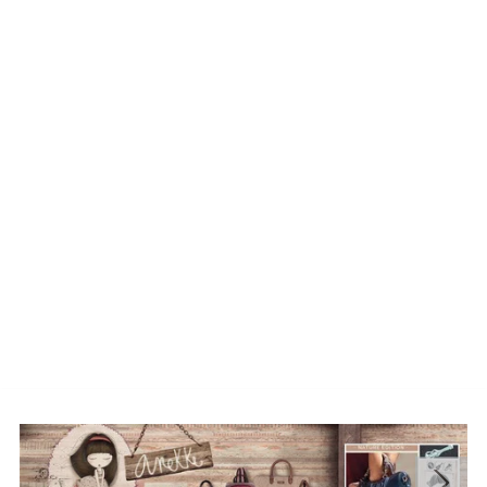
🧸 Pentru Copii: Pași Sănătoși
Picioarele celor mici merită ce e mai bun. Oferim
încălțăminte copii
sigură, de la ghetuțe rezistente
până la adidași
Skechers
cu luminițe și tehnologii de
protecție.
Garanția Gepas-Mag: Experiență Reală, Comandă
Online Simplă
Suntem un retailer românesc cu o solidă prezență fizică în
Oltenia (Craiova, Balș, Slatina), ceea ce garantează că
produsele noastre sunt reale, originale și verificate.
Experiența noastră offline ne ajută să îți oferim online cele
mai bune sfaturi.