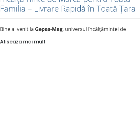
Familia – Livrare Rapidă în Toată Țara
Bine ai venit la
Gepas-Mag
, universul încălțămintei de
calitate. Indiferent dacă locuiești în Timișoara, Iași,
Afiseaza mai mult
București, Constanța sau orice altă localitate din România,
noi aducem magazinul la tine acasă. Îți oferim acces instant
la colecțiile celor mai apreciate branduri internaționale și
românești, selectate pentru confort și rezistență.
🚚 Livrăm oriunde în România!
Nu contează distanța. Produsele pleacă din depozitul nostru
central direct către ușa ta.
Suntem mândri să îți oferim un portofoliu vast, care
include: