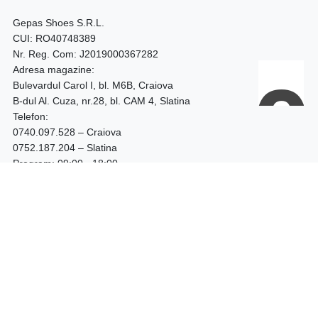
Gepas Shoes S.R.L.
CUI: RO40748389
Nr. Reg. Com: J2019000367282
Adresa magazine:
Bulevardul Carol I, bl. M6B, Craiova
B-dul Al. Cuza, nr.28, bl. CAM 4, Slatina
Telefon:
0740.097.528 – Craiova
0752.187.204 – Slatina
Program: 09:00 - 18:00
Shop
LICHIDARE STOC
BOTINE DAMA
CIZME DAMA
GHETE DAMA
GHETE BARBATI
PANTOFI TOC GROS
PANTOFI STILETTO
PANTOFI PIELE NATURALA