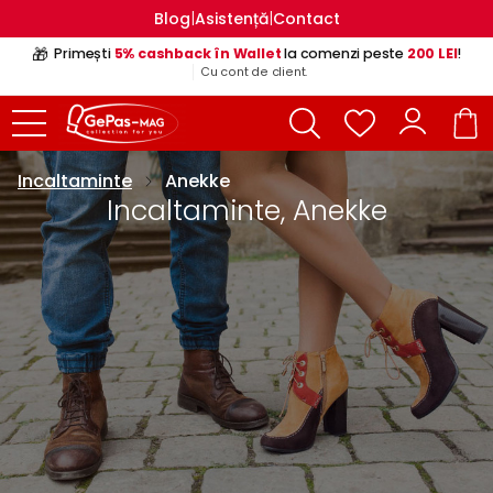
|
|
Blog
Asistență
Contact
🎁
Primești
5% cashback în Wallet
la comenzi peste
200 LEI
!
Cu cont de client.
Incaltaminte
Anekke
Incaltaminte, Anekke