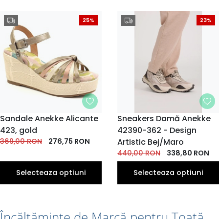
25%
23%
MARIME
Sandale Anekke Alicante
MARIME
Sneakers Damă Anekke
423, gold
36
37
38
42390-362 - Design
38
39
40
37
39
40
EU
EU
EU
EU
EU
EU
EU
EU
EU
369,00
RON
276,75
RON
Artistic Bej/Maro
440,00
RON
338,80
RON
Selecteaza optiuni
Selecteaza optiuni
Încălțăminte de Marcă pentru Toată