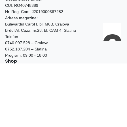
CUI: RO40748389
Nr. Reg. Com: J2019000367282
Adresa magazine:
Bulevardul Carol I, bl. M6B, Craiova
B-dul Al. Cuza, nr.28, bl. CAM 4, Slatina
Telefon:
0740.097.528 – Craiova
0752.187.204 – Slatina
Program: 09:00 - 18:00
Shop
LICHIDARE STOC
BOTINE DAMA
CIZME DAMA
GHETE DAMA
GHETE BARBATI
PANTOFI TOC GROS
PANTOFI STILETTO
PANTOFI PIELE NATURALA
PANTOFI PIELE INTOARSA
FEMEI