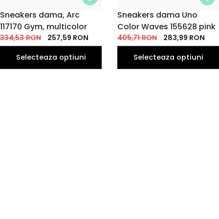
MARIME
Sneakers dama, Arc
MARIME
Sneakers dama Uno
117170 Gym, multicolor
35
37
38
39
Color Waves 155628 pink
36
37
38
39
36
35
EU
EU
EU
EU
EU
EU
EU
EU
EU
EU
334,53
RON
257,59
RON
405,71
RON
283,99
RON
40
40
EU
EU
Selecteaza optiuni
Selecteaza optiuni