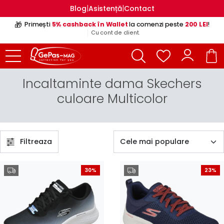
|
|
Blog
Asistență
Contact
🎁
Primești
5% cashback în Wallet
la comenzi peste
200 LEI
!
Cu cont de client.
Incaltaminte dama Skechers
culoare Multicolor
Filtreaza
30%
23%