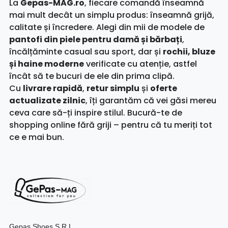
La
Gepas-MAG.ro
, fiecare comandă înseamnă
mai mult decât un simplu produs: înseamnă grijă,
calitate și încredere. Alegi din mii de modele de
pantofi din piele pentru damă și bărbați
,
încălțăminte casual sau sport, dar și
rochii, bluze
și haine moderne
verificate cu atenție, astfel
încât să te bucuri de ele din prima clipă.
Cu
livrare rapidă
,
retur simplu
și
oferte
actualizate zilnic
, îți garantăm că vei găsi mereu
ceva care să-ți inspire stilul. Bucură-te de
shopping online fără griji – pentru că tu meriți tot
ce e mai bun.
Gepas Shoes S.R.L.