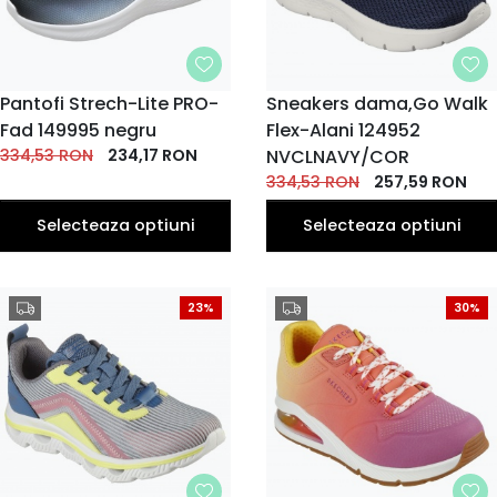
MARIME
Pantofi Strech-Lite PRO-
MARIME
Sneakers dama,Go Walk
Fad 149995 negru
35
36
37
38
39
Flex-Alani 124952
36
37
38
39
35
EU
EU
EU
EU
EU
EU
EU
EU
EU
EU
334,53
RON
234,17
RON
NVCLNAVY/COR
40
40
41
41
334,53
RON
257,59
RON
EU
EU
EU
EU
Selecteaza optiuni
Selecteaza optiuni
23%
30%