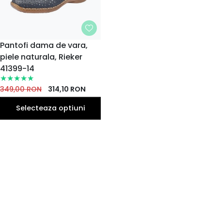
MARIME
Pantofi dama de vara,
piele naturala, Rieker
38
40
36
37
39
EU
EU
EU
EU
EU
41399-14
41
42
EU
EU
349,00
RON
314,10
RON
Selecteaza optiuni