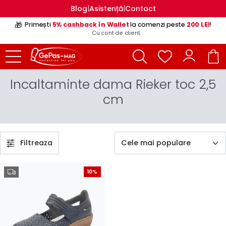
|
|
Blog
Asistență
Contact
🎁
Primești
5% cashback în Wallet
la comenzi peste
200 LEI
!
Cu cont de client.
Incaltaminte dama Rieker toc 2,5
cm
Filtreaza
10%