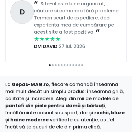
Site-ul este bine organizat,
D
căutare si comanda fără probleme.
Termen scurt de expediere, deci
experiența mea de cumpărare pe
acest site a fost pozitiva
DM DAVID
27 iul. 2026
La
Gepas-MAG.ro
, fiecare comandă înseamnă
mai mult decât un simplu produs: înseamnă grijă,
calitate și încredere. Alegi din mii de modele de
pantofi din piele pentru damă și bărbați
,
încălțăminte casual sau sport, dar și
rochii, bluze
și haine moderne
verificate cu atenție, astfel
încât să te bucuri de ele din prima clipă.