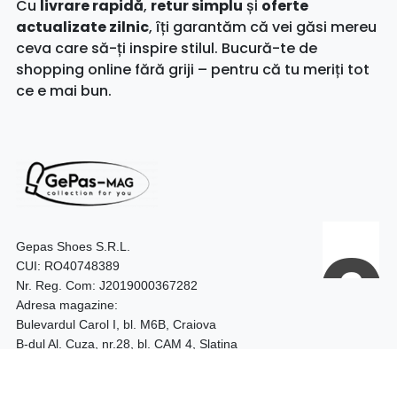
Cu
livrare rapidă
,
retur simplu
și
oferte
actualizate zilnic
, îți garantăm că vei găsi mereu
ceva care să-ți inspire stilul. Bucură-te de
shopping online fără griji – pentru că tu meriți tot
ce e mai bun.
Gepas Shoes S.R.L.
CUI: RO40748389
Nr. Reg. Com: J2019000367282
Adresa magazine:
Bulevardul Carol I, bl. M6B, Craiova
B-dul Al. Cuza, nr.28, bl. CAM 4, Slatina
Telefon:
0740.097.528 – Craiova