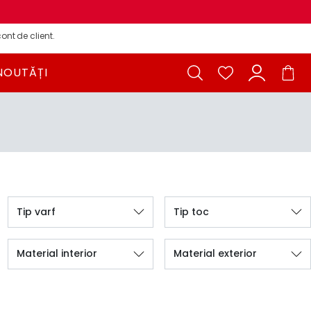
ont de client.
NOUTĂȚI
Tip varf
Tip toc
Material interior
Material exterior