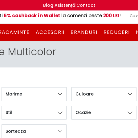
|
|
Blog
Asistență
Contact
ti
5% cashback în Wallet
la comenzi peste
200 LEI
!
Cu c
RACAMINTE
ACCESORII
BRANDURI
REDUCERI
 Multicolor
Marime
Culoare
Stil
Ocazie
Sorteaza