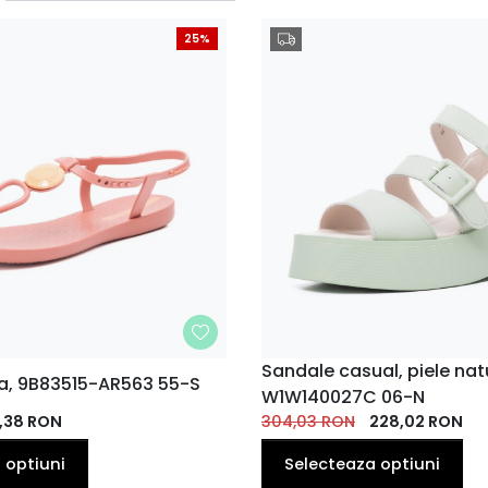
25%
MARIME
Sandale casual, piele nat
ja, 9B83515-AR563 55-S
W1W140027C 06-N
40
41
38
39
36
37
38
39
EU
EU
,38
EU
RON
EU
304,03
EU
RON
EU
228,02
EU
RON
EU
 optiuni
Selecteaza optiuni