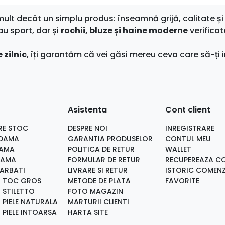
t decât un simplu produs: înseamnă grijă, calitate și 
au sport, dar și
rochii, bluze și haine moderne
verificat
 zilnic
, îți garantăm că vei găsi mereu ceva care să-ți i
Asistenta
Cont client
RE STOC
DESPRE NOI
INREGISTRARE
 DAMA
GARANTIA PRODUSELOR
CONTUL MEU
DAMA
POLITICA DE RETUR
WALLET
DAMA
FORMULAR DE RETUR
RECUPEREAZA C
BARBATI
LIVRARE SI RETUR
ISTORIC COMENZ
I TOC GROS
METODE DE PLATA
FAVORITE
 STILETTO
FOTO MAGAZIN
 PIELE NATURALA
MARTURII CLIENTI
 PIELE INTOARSA
HARTA SITE