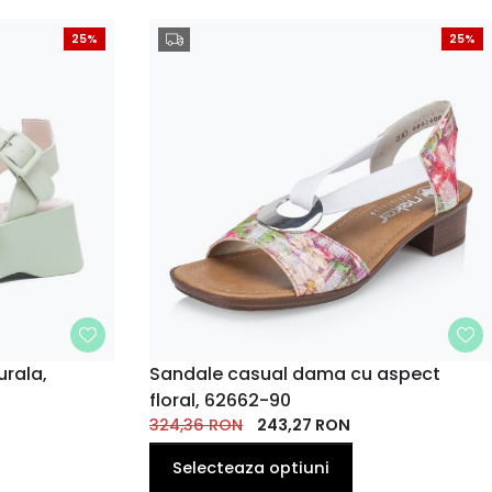
25%
25%
urala,
MARIME
Sandale casual dama cu aspect
floral, 62662-90
40
38
40
41
36
37
39
EU
EU
EU
EU
324,36
EU
RON
EU
243,27
RON
EU
Selecteaza optiuni