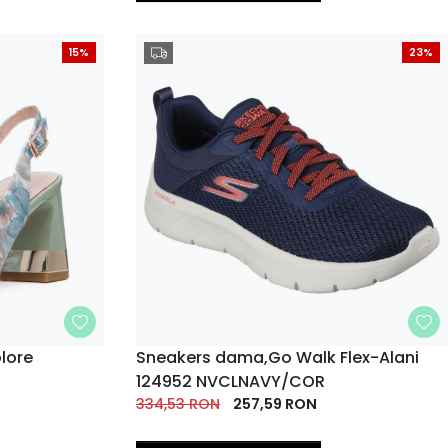
15%
23%
lore
MARIME
Sneakers dama,Go Walk Flex-Alani
124952 NVCLNAVY/COR
35
39
40
36
37
38
39
40
EU
EU
EU
334,53
RON
EU
257,59
EU
RON
EU
EU
EU
41
EU