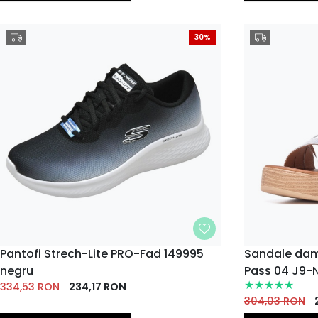
30%
MARIME
Pantofi Strech-Lite PRO-Fad 149995
MARIME
Sandale dam
negru
Pass 04 J9-
35
36
37
38
39
40
36
37
334,53
EU
RON
EU
234,17
EU
RON
EU
EU
EU
EU
EU
304,03
RON
41
EU