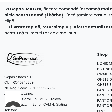
La
Gepas-MAG.ro
, fiecare comandă înseamnă mai mul
piele pentru damă și bărbați
, încălțăminte casual s
clipă.
Cu
livrare rapidă
,
retur simplu
și
oferte actualizate
pentru că tu meriți tot ce e mai bun.
Shop
LICHIDA
BOTINE
CIZME 
Gepas Shoes S.R.L.
GHETE 
CUI: RO40748389
GHETE 
Nr. Reg. Com: J2019000367282
PANTOF
Adresa magazine:
PANTOFI
Bulevardul Carol I, bl. M6B, Craiova
PANTOFI
B-dul Al. Cuza, nr.28, bl. CAM 4, Slatina
PANTOFI
Telefon:
FEMEI