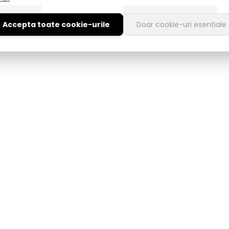
 optiuni
Selecteaza optiuni
Accepta toate cookie-urile
Doar cookie-uri esentiale