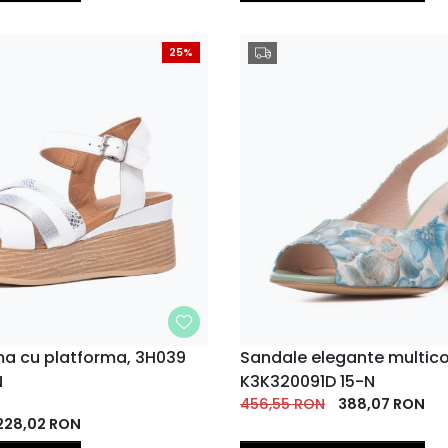
25%
a cu platforma, 3H039
MARIME
Sandale elegante multico
N
K3K320091D 15-N
40
35
38
39
36
37
38
EU
EU
EU
EU
456,55
RON
EU
388,07
EU
RON
EU
228,02
RON
41
EU