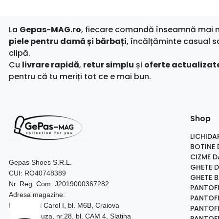
La
Gepas-MAG.ro
, fiecare comandă înseamnă mai mul
piele pentru damă și bărbați
, încălțăminte casual s
clipă.
Cu
livrare rapidă
,
retur simplu
și
oferte actualizate
pentru că tu meriți tot ce e mai bun.
Shop
LICHIDA
BOTINE
CIZME 
Gepas Shoes S.R.L.
GHETE 
CUI: RO40748389
GHETE 
Nr. Reg. Com: J2019000367282
PANTOF
Adresa magazine:
PANTOFI
Bulevardul Carol I, bl. M6B, Craiova
PANTOFI
B-dul Al. Cuza, nr.28, bl. CAM 4, Slatina
PANTOFI