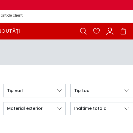
ont de client.
NOUTĂȚI
Tip varf
Tip toc
Material exterior
Inaltime totala