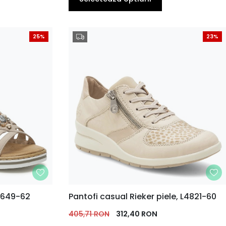
25%
23%
MARIME
0649-62
Pantofi casual Rieker piele, L4821-60
40
36
38
39
40
41
37
41
EU
EU
EU
EU
EU
EU
405,71
RON
EU
312,40
RON
EU