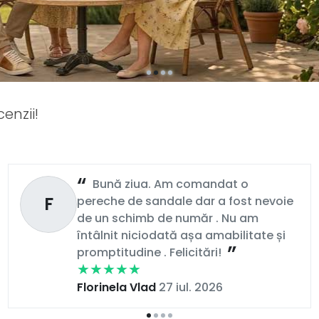
enzii!
Bună ziua. Am comandat o
F
pereche de sandale dar a fost nevoie
de un schimb de număr . Nu am
întâlnit niciodată așa amabilitate și
promptitudine . Felicitări!
Florinela Vlad
27 iul. 2026