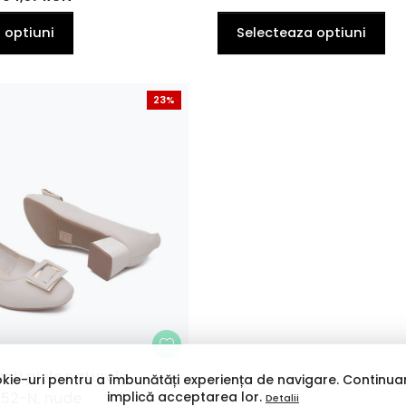
42
EU
 optiuni
Selecteaza optiuni
23%
nti piele naturala
kie-uri pentru a îmbunătăți experiența de navigare. Continuar
implică acceptarea lor.
52-N, nude
Detalii
37
38
39
40