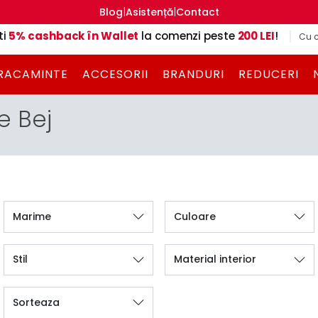
|
|
Blog
Asistență
Contact
ti
5% cashback în Wallet
la comenzi peste
200 LEI
!
Cu c
RACAMINTE
ACCESORII
BRANDURI
REDUCERI
e Bej
Marime
Culoare
Stil
Material interior
Sorteaza