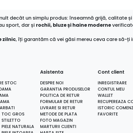
t decât un simplu produs: înseamnă grijă, calitate și 
au sport, dar și
rochii, bluze și haine moderne
verificat
 zilnic
, îți garantăm că vei găsi mereu ceva care să-ți i
Asistenta
Cont client
RE STOC
DESPRE NOI
INREGISTRARE
 DAMA
GARANTIA PRODUSELOR
CONTUL MEU
DAMA
POLITICA DE RETUR
WALLET
DAMA
FORMULAR DE RETUR
RECUPEREAZA C
BARBATI
LIVRARE SI RETUR
ISTORIC COMENZ
I TOC GROS
METODE DE PLATA
FAVORITE
 STILETTO
FOTO MAGAZIN
 PIELE NATURALA
MARTURII CLIENTI
 PIELE INTOARSA
HARTA SITE