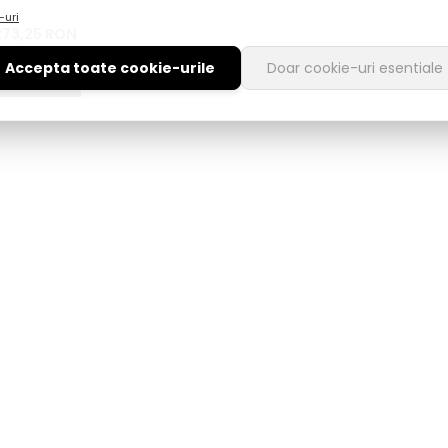
EU
EU
EU
EU
-uri
273,25
RON
Accepta toate cookie-urile
Doar cookie-uri esentiale
 optiuni