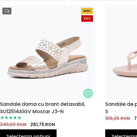
NOU
25%
MARIME
Sandale dama cu brant detasabil,
MARIME
Sandale de 
SU12514A1GV Mostar J3-N
S
36
37
38
39
40
35
35.5
37
EU
EU
EU
EU
EU
EU
106,25
EU
RON
EU
7
349,00
RON
261,75
RON
41
EU
Selecteaza optiuni
Selecteaza