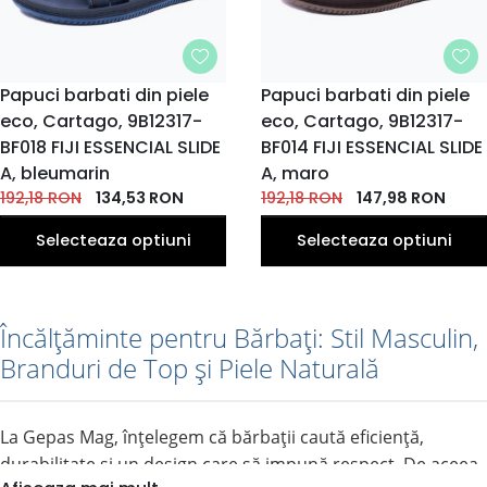
MARIME
Papuci barbati din piele
MARIME
Papuci barbati din piele
eco, Cartago, 9B12317-
39.5
40
41
42
43
eco, Cartago, 9B12317-
41
42
39.5
43
44
EU
EU
EU
EU
EU
EU
EU
EU
EU
EU
BF018 FIJI ESSENCIAL SLIDE
BF014 FIJI ESSENCIAL SLIDE
45.5
45.5
44
A, bleumarin
A, maro
EU
EU
EU
192,18
RON
134,53
RON
192,18
RON
147,98
RON
Selecteaza optiuni
Selecteaza optiuni
Încălțăminte pentru Bărbați: Stil Masculin,
Branduri de Top și Piele Naturală
La Gepas Mag, înțelegem că bărbații caută eficiență,
durabilitate și un design care să impună respect. De aceea,