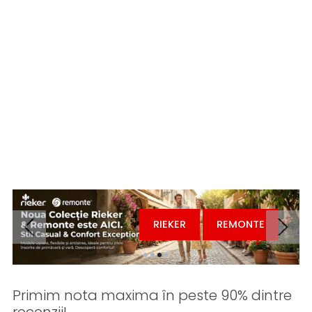
Piele Naturală
Modelele business și casual (Battisto Lascari, Franco
Gerardo) sunt realizate din piele naturală care lasă piciorul
să respire.
Livrare Rapidă
Comenzile sunt procesate rapid din stocul propriu, având
garanția returului simplu dacă mărimea nu se potrivește.
RIEKER
REMONTE
Primim nota maxima în peste 90% dintre
recenzii!