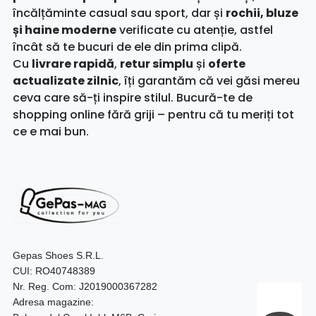
încălțăminte casual sau sport, dar și
rochii, bluze
și haine moderne
verificate cu atenție, astfel
încât să te bucuri de ele din prima clipă.
Cu
livrare rapidă
,
retur simplu
și
oferte
actualizate zilnic
, îți garantăm că vei găsi mereu
ceva care să-ți inspire stilul. Bucură-te de
shopping online fără griji – pentru că tu meriți tot
ce e mai bun.
Gepas Shoes S.R.L.
CUI: RO40748389
Nr. Reg. Com: J2019000367282
Adresa magazine: