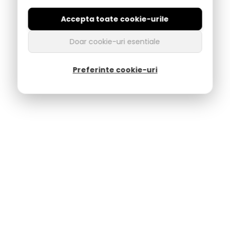
Accepta toate cookie-urile
☀️ Sandale & Papuci
Doar cookie-uri esentiale
Relaxare totală în sezonul cald.
Preferinte cookie-uri
Plajă & Timp Liber:
Papuci și șlapi rezistenți de la
Rider
și
Cartago
.
Piele:
Sandale comode pentru oraș sau vacanță.
Vezi colecția de Vară →
De ce bărbații aleg Gepas Mag?
Branduri de Renume
Colaborăm direct cu producători consacrați precum
Otter,
JEEP
și
Skechers
pentru a garanta originalitatea și calitatea
materialelor.