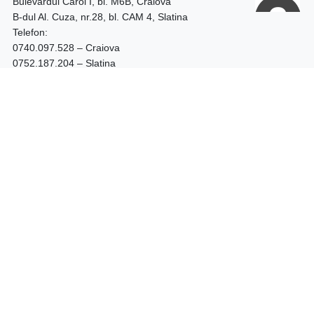
Bulevardul Carol I, bl. M6B, Craiova
B-dul Al. Cuza, nr.28, bl. CAM 4, Slatina
Telefon:
0740.097.528 – Craiova
0752.187.204 – Slatina
Program: 09:00 - 18:00
Shop
LICHIDARE STOC
BOTINE DAMA
CIZME DAMA
GHETE DAMA
GHETE BARBATI
PANTOFI TOC GROS
PANTOFI STILETTO
PANTOFI PIELE NATURALA
PANTOFI PIELE INTOARSA
FEMEI
BARBATI
Asistenta