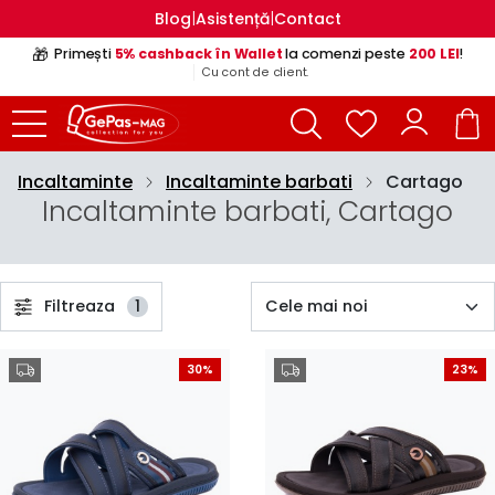
|
|
Blog
Asistență
Contact
🎁
Primești
5% cashback în Wallet
la comenzi peste
200 LEI
!
Cu cont de client.
Incaltaminte
Incaltaminte barbati
Cartago
Incaltaminte barbati, Cartago
Filtreaza
1
30%
23%