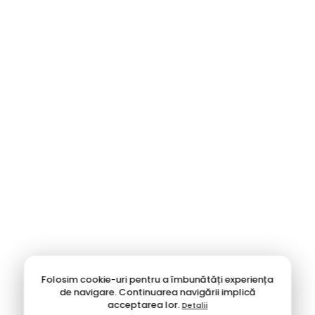
👔 Business & Elegant
Pentru birou sau evenimente, mizează pe rafinament.
Piele Naturală:
Pantofi impecabili de la
Otter
și
Franco
Gerardo
.
Stil Clasic:
Modelele
Le Colonnel
oferă acel look
atemporal, perfect pentru costum.
Vezi colecția Elegantă →
👟 Casual & Sport
Confortul urban întâlnește performanța.
Sneakers:
Skechers
rămâne liderul confortului cu
tehnologia Memory Foam.
Smart Casual:
Pantofi
Clarks, Gryxx
și
Feeling
, perfecți
Folosim cookie-uri pentru a îmbunătăți experiența
pentru ținutele lejere cu jeans.
de navigare. Continuarea navigării implică
acceptarea lor.
Detalii
Vezi colecția Sport →