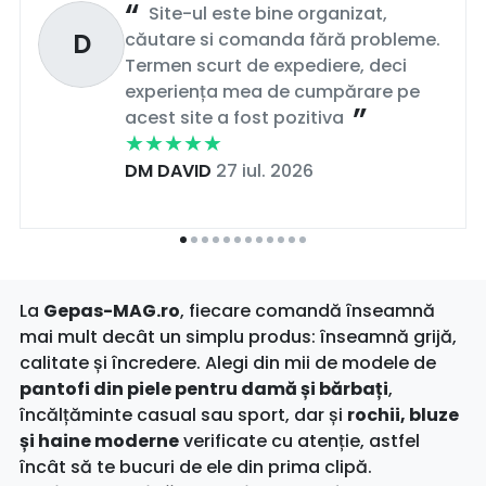
Site-ul este bine organizat,
D
căutare si comanda fără probleme.
Termen scurt de expediere, deci
experiența mea de cumpărare pe
acest site a fost pozitiva
DM DAVID
27 iul. 2026
La
Gepas-MAG.ro
, fiecare comandă înseamnă
mai mult decât un simplu produs: înseamnă grijă,
calitate și încredere. Alegi din mii de modele de
pantofi din piele pentru damă și bărbați
,
încălțăminte casual sau sport, dar și
rochii, bluze
și haine moderne
verificate cu atenție, astfel
încât să te bucuri de ele din prima clipă.