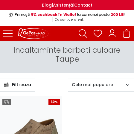
|
|
Blog
Asistență
Contact
🎁
Primești
5% cashback în Wallet
la comenzi peste
200 LEI
!
Cu cont de client.
Incaltaminte barbati culoare
Taupe
Filtreaza
30%