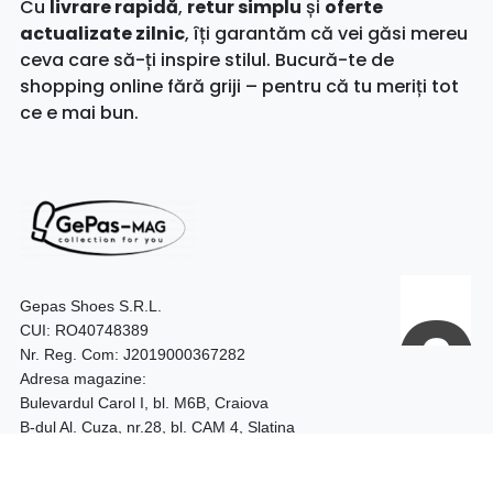
Cu
livrare rapidă
,
retur simplu
și
oferte
actualizate zilnic
, îți garantăm că vei găsi mereu
ceva care să-ți inspire stilul. Bucură-te de
shopping online fără griji – pentru că tu meriți tot
ce e mai bun.
Gepas Shoes S.R.L.
CUI: RO40748389
Nr. Reg. Com: J2019000367282
Adresa magazine:
Bulevardul Carol I, bl. M6B, Craiova
B-dul Al. Cuza, nr.28, bl. CAM 4, Slatina
Telefon:
0740.097.528 – Craiova