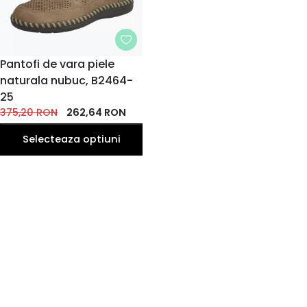
MARIME
Pantofi de vara piele
naturala nubuc, B2464-
40
42
43
44
41
EU
EU
EU
EU
EU
25
45
46
375,20
RON
262,64
RON
EU
EU
Selecteaza optiuni